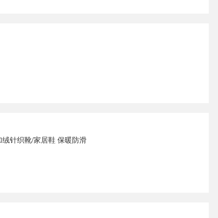
士加绒针织靴/家居鞋 保暖防滑