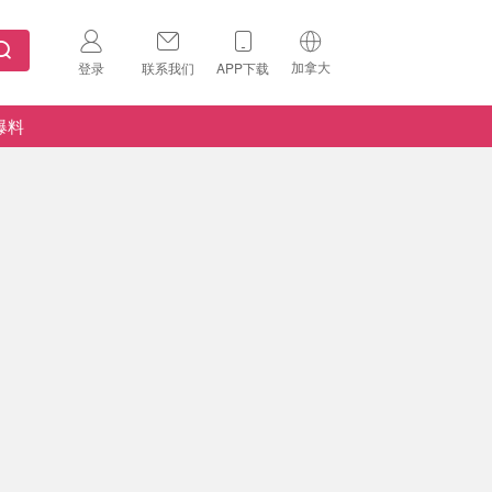
加拿大
登录
联系我们
APP下载
🇺🇸
美国
爆料
🇨🇳
中国
🇨🇦
加拿大
扫码下载 App
🇬🇧
英国
Download on the
App Store
🇩🇪
德国
Download the
Android App
🇫🇷
法国
🇮🇹
意大利
🇦🇺
澳洲