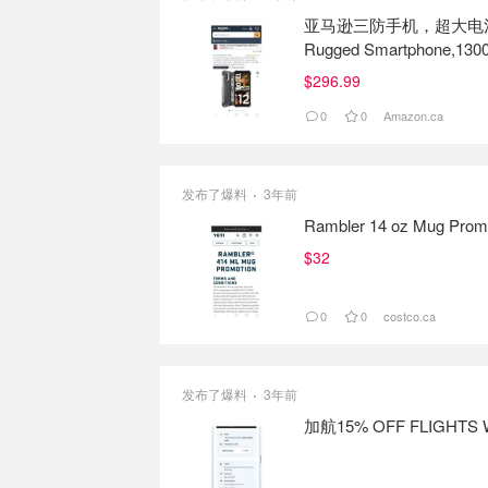
亚马逊三防手机，超大电池量75折Un
Rugged Smartphone,1300
G85,10GB + 128GB/SD 1TB
$296.99
Phone,NFC : Amazon.ca: 
0
0
Amazon.ca
发布了爆料
3年前
Rambler 14 oz Mug Prom
$32
0
0
costco.ca
发布了爆料
3年前
加航15% OFF FLIGHTS 