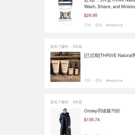
Wash, Shave, and Moistur
Personal Care
$29.95
0
0
Amazon.ca
发布了爆料
3年前
[已过期]THRIVE Natu
0
0
Amazon.ca
发布了爆料
3年前
Orolay羽绒服75折
$135.74