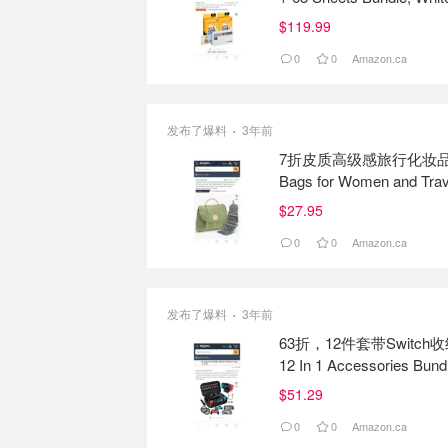
$119.99
0
0
Amazon.ca
发布了爆料
3年前
7折皮质高级感旅行化妆品分类收纳袋Ch
Bags for Women and Trave
Perfect Toiletry Bags fo
$27.95
& Personal Care
0
0
Amazon.ca
发布了爆料
3年前
63折，12件套带Switch收纳盒Swi
12 In 1 Accessories Bundl
Screen Protector, PlaySt
$51.29
0
0
Amazon.ca