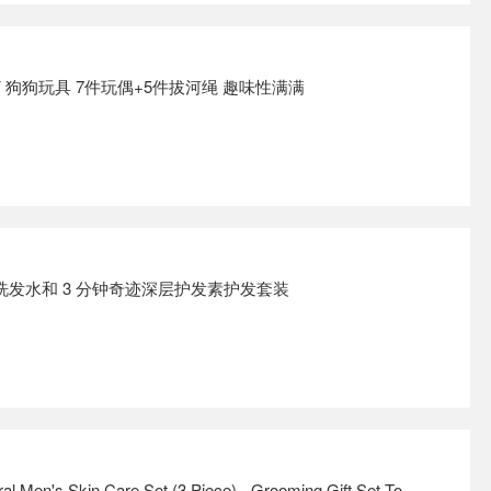
NDY 狗狗玩具 7件玩偶+5件拔河绳 趣味性满满
保湿洗发水和 3 分钟奇迹深层护发素护发套装
en's Skin Care Set (3 Piece) - Grooming Gift Set To