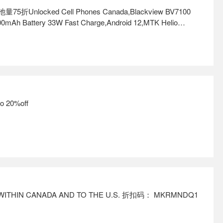
locked Cell Phones Canada,Blackview BV7100
0mAh Battery 33W Fast Charge,Android 12,MTK Helio
,6.58" in-Cell 1080 * 2408,IP68 Waterproof Rugged
Electronics
o 20%off
WITHIN CANADA AND TO THE U.S. 折扣码： MKRMNDQ1