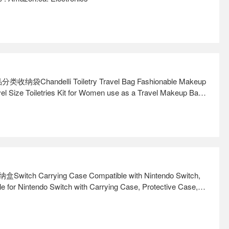
andelli Toiletry Travel Bag Fashionable Makeup
l Size Toiletries Kit for Women use as a Travel Makeup Bag
r Traveling Women, Gift for Women (Sage) : Amazon.ca: Beauty
tch Carrying Case Compatible with Nintendo Switch,
e for Nintendo Switch with Carrying Case, Protective Case,
and, Joycon Grip & More (Black) : Amazon.ca: Video Games