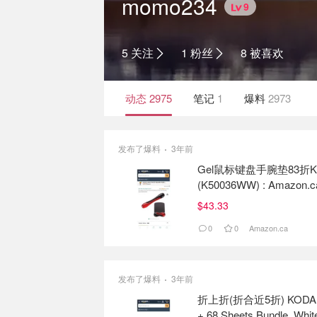
momo234
9
5 关注
1 粉丝
8 被喜欢
动态
2975
笔记
1
爆料
2973
发布了爆料
3年前
Gel鼠标键盘手腕垫83折Kensing
(K50036WW) : Amazon.ca:
$43.33
0
0
Amazon.ca
发布了爆料
3年前
折上折(折合近5折) KODAK Mini 
+ 68 Sheets Bundle, Whit