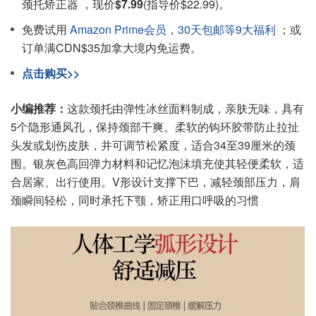
颈托矫正器 ，现价
$7.99
(指导价$22.99)。
免费试用
Amazon Prime会员
，
30天包邮等9大福利
；或
订单满CDN$35加拿大境内免运费。
点击购买>>
小编推荐：
这款颈托由弹性冰丝面料制成，亲肤无味，具有
5个隐形通风孔，保持颈部干爽。柔软的钩环胶带防止拉扯
头发或划伤皮肤，并可调节松紧度，适合34至39厘米的颈
围。银灰色高回弹力材料和记忆泡沫填充使其轻便柔软，适
合居家、出行使用。V形设计支撑下巴，减轻颈部压力，肩
颈瞬间轻松，同时承托下颚，矫正用口呼吸的习惯