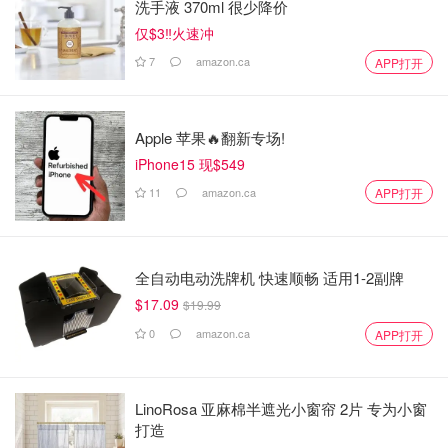
洗手液 370ml 很少降价
仅$3‼️火速冲
7
amazon.ca
APP打开
Apple 苹果🔥翻新专场!
iPhone15 现$549
11
amazon.ca
APP打开
全自动电动洗牌机 快速顺畅 适用1-2副牌
$17.09
$19.99
0
amazon.ca
APP打开
LinoRosa 亚麻棉半遮光小窗帘 2片 专为小窗
打造