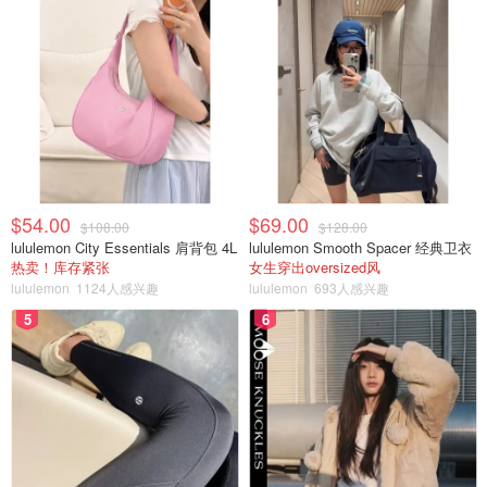
$54.00
$69.00
$108.00
$128.00
lululemon City Essentials 肩背包 4L
lululemon Smooth Spacer 经典卫衣
热卖！库存紧张
女生穿出oversized风
lululemon
1124人感兴趣
lululemon
693人感兴趣
5
6