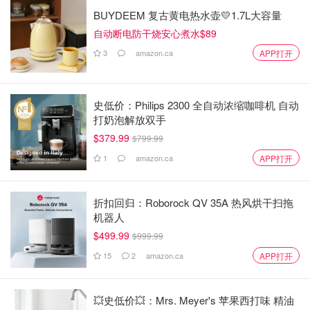
BUYDEEM 复古黄电热水壶💛1.7L大容量
自动断电防干烧安心煮水$89
3
amazon.ca
APP打开
史低价：Philips 2300 全自动浓缩咖啡机 自动
打奶泡解放双手
$379.99
$799.99
1
amazon.ca
APP打开
折扣回归：Roborock QV 35A 热风烘干扫拖
机器人
$499.99
$999.99
15
2
amazon.ca
APP打开
💥史低价💥：Mrs. Meyer's 苹果西打味 精油