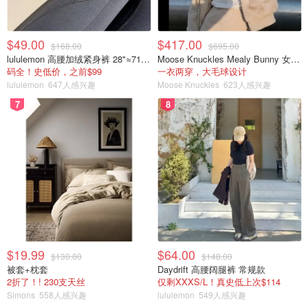
$49.00
$417.00
$168.00
$695.00
lululemon 高腰加绒紧身裤 28"≈71cm 5个口袋
Moose Knuckles Mealy Bunny 女士双面穿连帽外套
码全！史低价，之前$99
一衣两穿，大毛球设计
lululemon
647人感兴趣
Moose Knuckles
623人感兴趣
7
8
$19.99
$64.00
$130.00
$148.00
被套+枕套
Daydrift 高腰阔腿裤 常规款
2折了！! 230支天丝
仅剩XXXS/L！真史低上次$114
Simons
558人感兴趣
lululemon
549人感兴趣