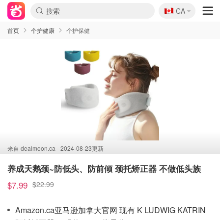
🇨🇦
CA
首页
个护健康
个护保健
来自
dealmoon.ca
2024-08-23更新
养成天鹅颈~防低头、防前倾 颈托矫正器 不做低头族
$7.99
$22.99
Amazon.ca亚马逊加拿大官网 现有 K LUDWIG KATRIN