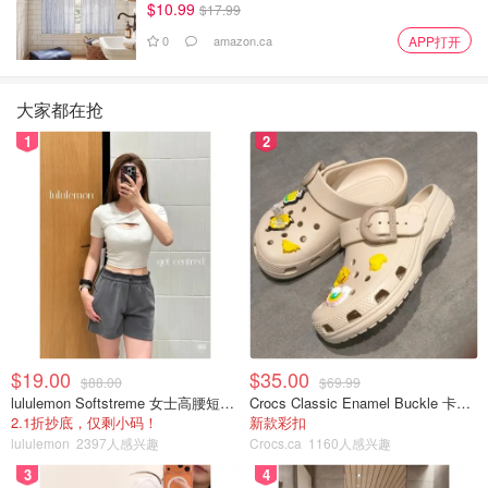
$10.99
$17.99
0
amazon.ca
APP打开
大家都在抢
1
2
$19.00
$35.00
$88.00
$69.99
lululemon Softstreme 女士高腰短裤 10cm
Crocs Classic Enamel Buckle 卡骆驰布扣便鞋
2.1折抄底，仅剩小码！
新款彩扣
lululemon
2397人感兴趣
Crocs.ca
1160人感兴趣
3
4