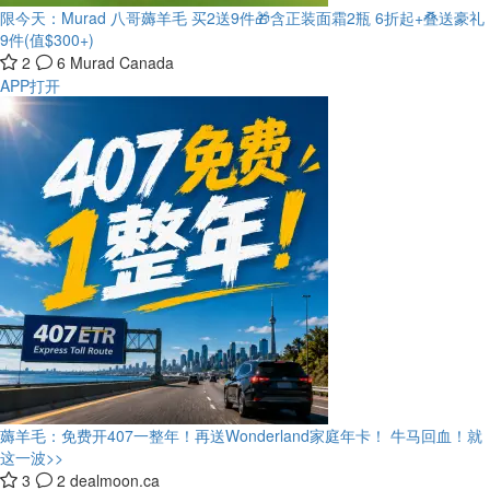
限今天：Murad 八哥薅羊毛 买2送9件🎁含正装面霜2瓶
6折起+叠送豪礼
9件(值$300+)
2
6
Murad Canada
APP打开
薅羊毛：免费开407一整年！再送Wonderland家庭年卡！
牛马回血！就
这一波>>
3
2
dealmoon.ca