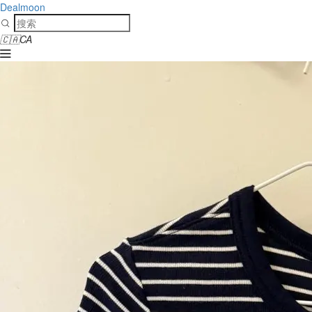
Dealmoon
🇨🇦
CA