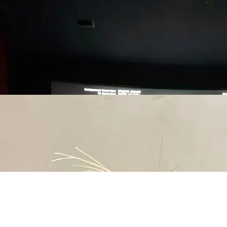
vtg分享*iconic by ___
jin___
🇦🇺🇺🇸🇨🇦回国躺平资格测试——2026官方版
CJ111