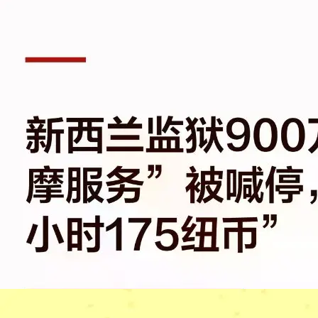
👙被问爆的泳衣品牌合集｜从平价到轻奢都有✨
种点小草
8