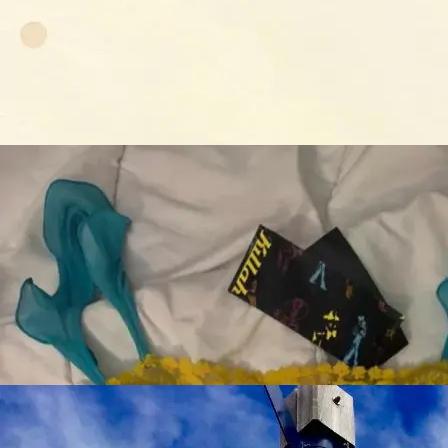
德国铁路“翻身”了：半年赚数亿欧元
德国吃喝玩乐
洛杉矶好莱坞停车最实用攻略，没有之一
秀出风采_
5