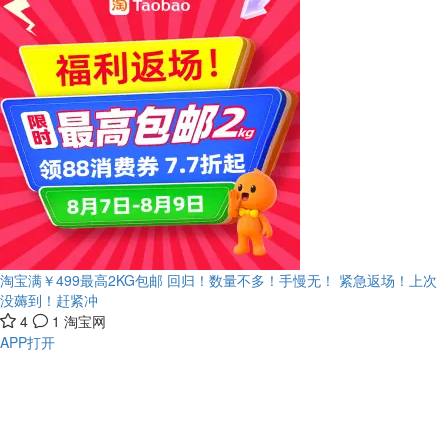
淘宝满￥499最高2KG包邮 回归！数量不多！手慢无！
紧急返场！上次
没薅到！赶紧冲
4
1
淘宝网
APP打开