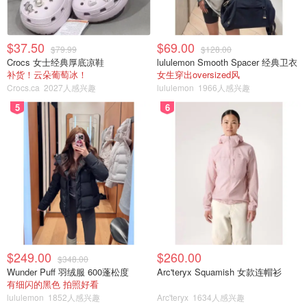
$37.50
$69.00
$79.99
$128.00
Crocs 女士经典厚底凉鞋
lululemon Smooth Spacer 经典卫衣
补货！云朵葡萄冰！
女生穿出oversized风
Crocs.ca
2027人感兴趣
lululemon
1966人感兴趣
5
6
$249.00
$260.00
$348.00
Wunder Puff 羽绒服 600蓬松度
Arc'teryx Squamish 女款连帽衫
有细闪的黑色 拍照好看
lululemon
1852人感兴趣
Arc'teryx
1634人感兴趣