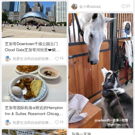
金小希ssicaa
25
芝加哥Downtown千禧公园云门
Cloud Gate芝加哥河街景❤️鳞次
栉比的高楼
热爱生活和自由的轻舞飞扬
16
芝加哥国际机场✈️附近的Hampton
Inn & Suites Rosemont Chicago
O'Hare自助早餐
热爱生活和自由的轻舞飞扬
16
马场一天游