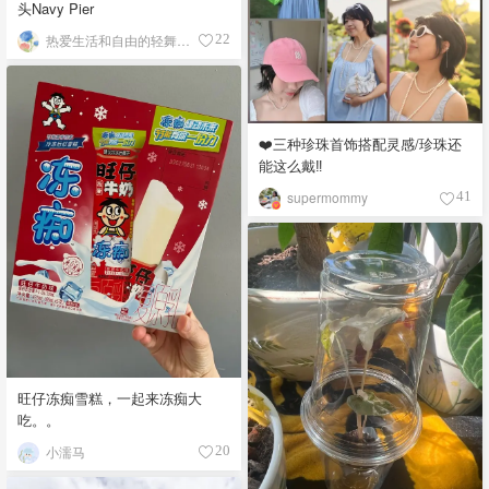
头Navy Pier
热爱生活和自由的轻舞飞扬
22
❤️三种珍珠首饰搭配灵感/珍珠还
能这么戴‼️
supermommy
41
旺仔冻痴雪糕，一起来冻痴大
吃。。
小濡马
20