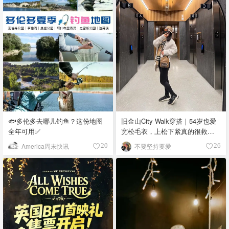
🐟多伦多去哪儿钓鱼？这份地图
旧金山City Walk穿搭｜54岁也爱
全年可用✅
宽松毛衣，上松下紧真的很救比
例
America周末快讯
不要坚持要爱
20
26