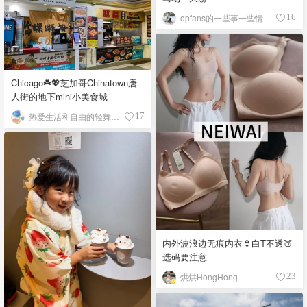
opfans的一些事一些情
16
Chicago☘️💖芝加哥Chinatown唐
人街的地下mini小美食城
热爱生活和自由的轻舞飞扬
17
内外波浪边无痕内衣👙白T不透🍑
选码要注意
烘烘HongHong
23