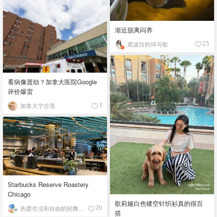
渐近脱离闷养
底波拉的诗与歌
25
看病像渡劫？加拿大医院Google
评价爆雷
加拿大宁古塔
3
Starbucks Reserve Roastery
Chicago
歌莉娅白色镂空针织衫真的很百
热爱生活和自由的轻舞飞扬
20
搭