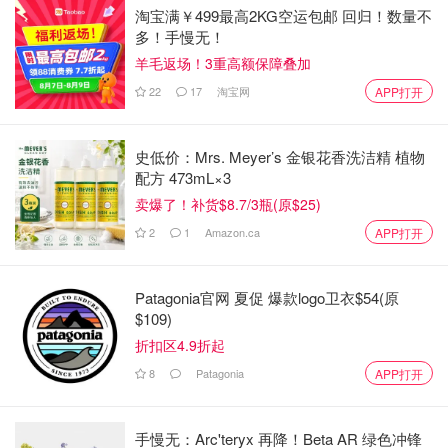
淘宝满￥499最高2KG空运包邮 回归！数量不
多！手慢无！
羊毛返场！3重高额保障叠加
22
17
淘宝网
APP打开
史低价：Mrs. Meyer’s 金银花香洗洁精 植物
配方 473mL×3
卖爆了！补货$8.7/3瓶(原$25)
2
1
Amazon.ca
APP打开
Patagonia官网 夏促 爆款logo卫衣$54(原
$109)
折扣区4.9折起
8
Patagonia
APP打开
手慢无：Arc'teryx 再降！Beta AR 绿色冲锋