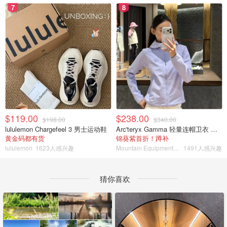
7
8
$119.00
$238.00
$198.00
$340.00
lululemon Chargefeel 3 男士运动鞋
Arc'teryx Gamma 轻量连帽卫衣 女款
黄金码都有货
锦葵紫首折！蹲补
lululemon
1623人感兴趣
Mountain Equipment Company
1491人感兴趣
猜你喜欢