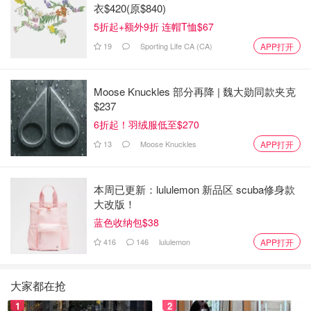
衣$420(原$840)
5折起+额外9折 连帽T恤$67
19
Sporting Life CA (CA)
APP打开
Moose Knuckles 部分再降 | 魏大勋同款夹克
$237
6折起！羽绒服低至$270
13
Moose Knuckles
APP打开
本周已更新：lululemon 新品区 scuba修身款
大改版！
蓝色收纳包$38
416
146
lululemon
APP打开
大家都在抢
1
2