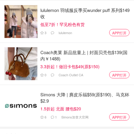
lululemon 羽绒服反季买wunder puff 系列$149
收
低至7折！罕见粉色有货
3
lululemon
APP打开
Coach奥莱 新品批量上 | 封面贝壳包$139(国
内￥1488)
3.3折起！做旧卡包$49(原$150)
0
Coach Outlet CA
APP打开
Simons 大降 | 麂皮乐福$59(原$190)、马克杯
$2.9
1.5折起 北面 腰包$20
6
1
Simons加拿大官网
APP打开