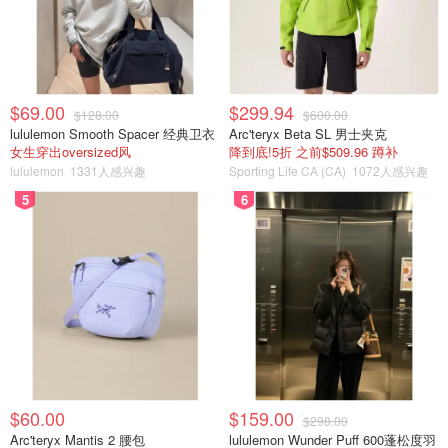
$69.00
$299.94
$128.00
$600.00
lululemon Smooth Spacer 经典卫衣
Arc'teryx Beta SL 男士夹克
女生穿出oversized风
降到底!5折 之前$509.96 蹲补
lululemon
1331人感兴趣
Sporting Life CA (CA)
1072人感兴趣
5
6
$60.00
$159.00
$298.00
Arc'teryx Mantis 2 腰包
lululemon Wunder Puff 600蓬松度羽