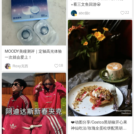
+看三文鱼回游😬
abc個c
22
MOODY美瞳测评｜定轴高光体验
一次就会爱上！
Roxy克西
18
❤️动图分享/Costco黑胡椒开心果
神仙吃法/玫瑰全蛋松饼配黑胡椒
开心果碎太惊艳😍