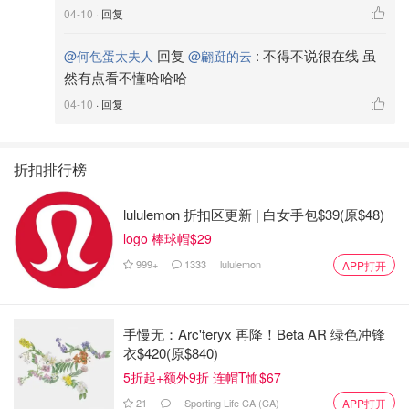
04-10
· 回复
回复
:
不得不说很在线 虽
@何包蛋太夫人
@翩跹的云
然有点看不懂哈哈哈
04-10
· 回复
折扣排行榜
lululemon 折扣区更新 | 白女手包$39(原$48)
logo 棒球帽$29
999+
1333
lululemon
APP打开
手慢无：Arc'teryx 再降！Beta AR 绿色冲锋
衣$420(原$840)
5折起+额外9折 连帽T恤$67
21
Sporting Life CA (CA)
APP打开