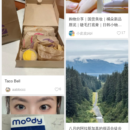
购物分享｜国货美妆｜橘朵新品
唇泥｜睫毛打底膏｜日韩小物｜
眼线笔｜美甲DIY💅
小皮皮pipi
17
Taco Bell
aabbccc
6
八月的阿拉斯加真的很适合徒步