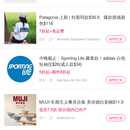
Patagonia 上新 | 封面同款$38.9、爆款抓绒新
色$118
7折起+免运费
0
Mountain Equipment Company
APP打开
今晚截止：Sporting Life 薅童款！adidas 白色
短袖仅$26(成人款$34)
5折起+额外8折起
6
Sporting Life CA (CA)
APP打开
MUJI 长期主义餐具合集 美浓烧白瓷碗$11.9
低至7.5折 部分国内已停产
1
dealmoon.ca
APP打开