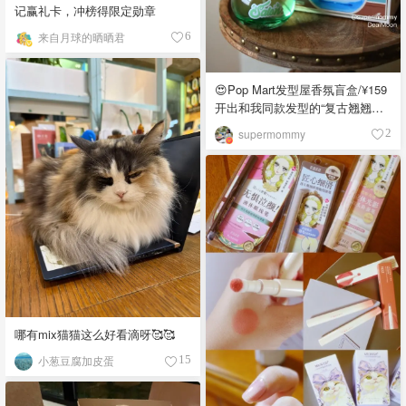
记赢礼卡，冲榜得限定勋章
来自月球的晒晒君
6
😍Pop Mart发型屋香氛盲盒/¥159
开出和我同款发型的“复古翘翘头”
😍
supermommy
2
哪有mix猫猫这么好看滴呀🥰🥰
小葱豆腐加皮蛋
15