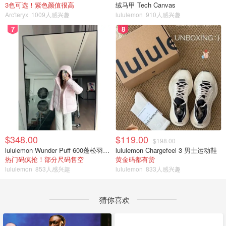
3色可选！紫色颜值很高
绒马甲 Tech Canvas
Arc'teryx
1009人感兴趣
lululemon
910人感兴趣
7
8
$348.00
$119.00
$198.00
lululemon Wunder Puff 600蓬松羽绒夹克
lululemon Chargefeel 3 男士运动鞋
热门码疯抢！部分尺码售空
黄金码都有货
lululemon
853人感兴趣
lululemon
833人感兴趣
猜你喜欢