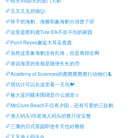
晴天VS阴天的金门大桥
又又又见郊狼🐺
终于把海豹、海狮和象海豹分清楚了🤣
这里是图利鹿Tule Elk不折不扣的家园
Point Reyes邂逅大耳朵鹿鹿
虽然这里象海豹没有扎堆，但是离得近啊
谁说海里的鱼都是随便长长的🥹
Academy of Sciences的爬爬爬爬爬行动物们🦎
我估计可以在这里看一天鸟🐦
被大蓝闪蝶🦋围绕是什么感觉☺️
McClure Beach不仅有夕阳，还有可爱的三趾鹬
渔人码头VS老渔人码头的整只珍宝蟹
三藩的日式茶园即使冬天也好雅致
又见渔人码头⛵️