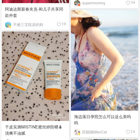
supermommy
34
阿迪达斯新春夹克-和儿子共享同
款外套
不被三宝耽误的妈
19
海边落日孕照怎么可以这么美呜
呜
干皮实测MISTINE蜜丝婷防晒🧴
田园猫MierCat
14
清爽不油腻