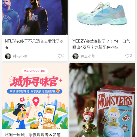
YEEZY突然变甜了？！Ye一口气
NFL球衣终于不只适合去看球了🏈
晒出4双马卡龙新配色🍬👟
🔥
种点小草
种点小草
2
5
吃遍一座城，争做嚼嚼者🔥发笔