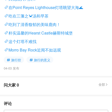
在Point Reyes Lighthouse灯塔眺望大海🌊
吃在三藩之🦀汤和早茶
吃到了清香馥郁的美味鹿肉！
朴实温馨的Hearst Castle赫斯特城堡
这个灯塔不难找
Morro Bay Rock近闻不如远观
旅行控
旅行的意义
04-03 发布
问大家
0
全部
评论