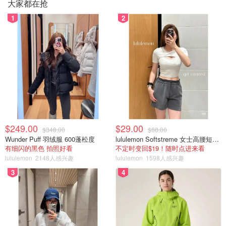
大家都在抢
1
2
$249.00
$29.00
$348.00
$88.00
Wunder Puff 羽绒服 600蓬松度
lululemon Softstreme 女士高腰短裤 10cm
有细闪的黑色 拍照好看
不定时变回$19！随时点进来看
lululemon
2148人感兴趣
lululemon
1598人感兴趣
3
4