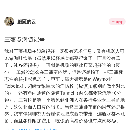
翩跹的云
关注
三藩点滴随记❤️
我对三藩机场✈️印象很好，既很有艺术气息，又有机器人可
以做咖啡饮品（虽然用纸杯感觉都要捏爆了，而且没有盖
子，冰🧊还很多），再就是机场的菲律宾菜超好吃的（图
4）。虽然没怎么在三藩室内玩，但是还是拍了一些三藩标
志性的联排彩色房子，电车，满大街都是的Waymo和
Robotaxi，超级无敌巨大的消防栓（应该拍点别的做个对比
的），还有单向通道的隧道Tunnel（两头都要轮流等10分
钟）。三藩也是第一个我见到亚洲人在各行各业为主导的地
方，这边亚裔人口真的很多。当然三藩砸车窗的风气还是很
盛，我车停到哪都万分谨慎地把东西都带走，连瓶水都不敢
留，而且各种附加费用，吃饭的高昂价格也有点肉疼😂。