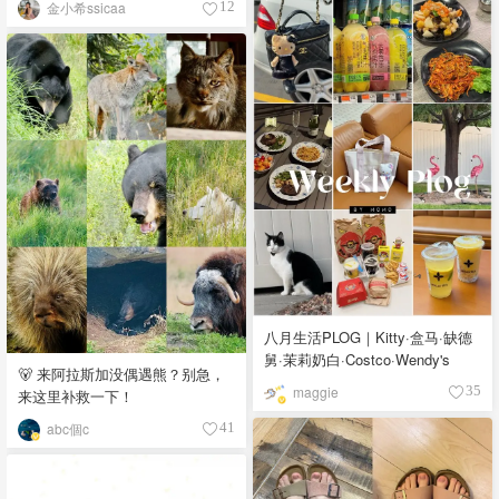
金小希ssicaa
12
八月生活PLOG｜Kitty·盒马·缺德
舅·茉莉奶白·Costco·Wendy's
🐻 来阿拉斯加没偶遇熊？别急，
maggie
35
来这里补救一下！
abc個c
41