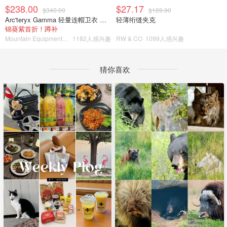
$238.00
$27.17
$340.00
$189.90
Arc'teryx Gamma 轻量连帽卫衣 女款
轻薄绗缝夹克
锦葵紫首折！蹲补
Mountain Equipment Company
1182人感兴趣
RW & CO
1099人感兴趣
猜你喜欢