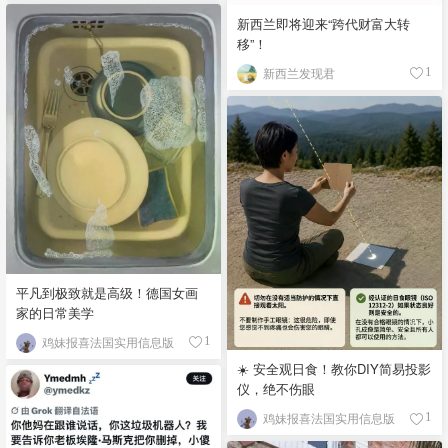
新西兰即将迎来“跨代财富大转
移”！
新西兰发现君
1
平凡到极致就是高级！德国女画
家的日常美学
鸡妹报喜法国实用信息版
1
☀️ 安全观日食！教你DIY简易投影
仪，绝不伤眼
鸡妹报喜法国实用信息版
1