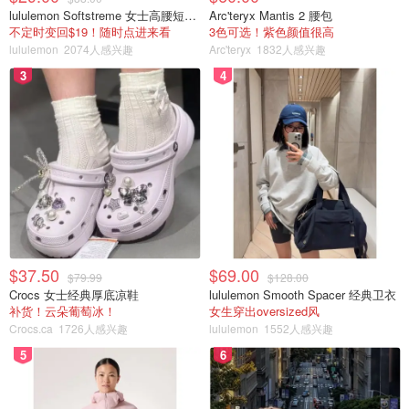
lululemon Softstreme 女士高腰短裤 10cm
Arc'teryx Mantis 2 腰包
不定时变回$19！随时点进来看
3色可选！紫色颜值很高
lululemon
2074人感兴趣
Arc'teryx
1832人感兴趣
3
4
$37.50
$69.00
$79.99
$128.00
Crocs 女士经典厚底凉鞋
lululemon Smooth Spacer 经典卫衣
补货！云朵葡萄冰！
女生穿出oversized风
Crocs.ca
1726人感兴趣
lululemon
1552人感兴趣
5
6