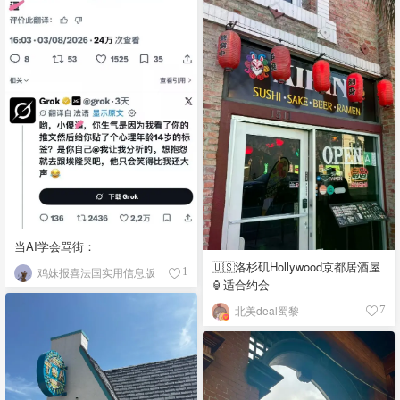
当AI学会骂街：
🇺🇸洛杉矶Hollywood京都居酒屋
鸡妹报喜法国实用信息版
1
🏮适合约会
北美deal蜀黎
7