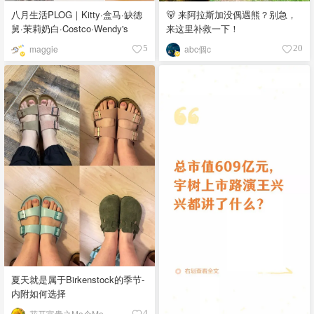
八月生活PLOG｜Kitty·盒马·缺德
🐻 来阿拉斯加没偶遇熊？别急，
舅·茉莉奶白·Costco·Wendy's
来这里补救一下！
maggie
abc個c
5
20
夏天就是属于Birkenstock的季节-
内附如何选择
花开富贵之Mo个Mo
4