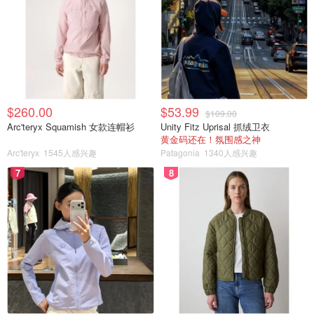
$260.00
$53.99
$109.00
Arc'teryx Squamish 女款连帽衫
Unity Fitz Uprisal 抓绒卫衣
黄金码还在！氛围感之神
Arc'teryx
1545人感兴趣
Patagonia
1340人感兴趣
7
8