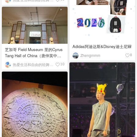
Adidas阿迪达斯&Disney迪士尼🎒
芝加哥 Field Museum 里的Cyrus
Zhengmmm
Tang Hall of China（唐仲英中国
8
馆）
热爱生活和自由的轻舞飞扬
10