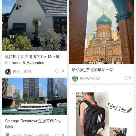
达拉斯｜活力满满的Tex-Mex餐
👉🏼 Tacos & Avocados
哈尔滨_东北的最后一站
樱桃小透明
10
PAPAYAAAA
9
Chicago Downtown芝加哥☘️City
Walk
热爱生活和自由的轻舞飞扬
10