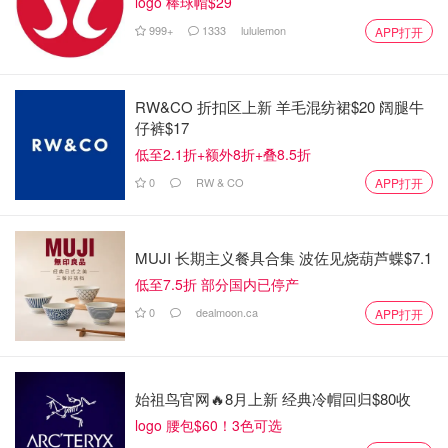
logo 棒球帽$29
999+
1333
lululemon
APP打开
RW&CO 折扣区上新 羊毛混纺裙$20 阔腿牛
仔裤$17
低至2.1折+额外8折+叠8.5折
0
RW & CO
APP打开
MUJI 长期主义餐具合集 波佐见烧葫芦蝶$7.1
低至7.5折 部分国内已停产
0
dealmoon.ca
APP打开
始祖鸟官网🔥8月上新 经典冷帽回归$80收
logo 腰包$60！3色可选