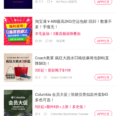
111
4
Arc'teryx 始祖鸟
APP打开
淘宝满￥499最高2KG空运包邮 回归！数量不
多！手慢无！
羊毛返场！3重高额保障叠加
23
20
淘宝网
APP打开
Coach奥莱 疯狂大跳水💥格纹麻将包$96(直
降$63)！
3折起！新款靴子$108
3
Coach Outlet CA
APP打开
Columbia 会员大促 | 张婧仪类似款外套$43
多色可选！
5折起+额外8折+上新！多史低！
4
Columbia Sportswear Canada
APP打开