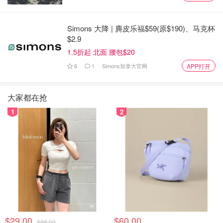
Simons 大降 | 麂皮乐福$59(原$190)、马克杯
$2.9
1.5折起 北面 腰包$20
6
1
Simons加拿大官网
APP打开
大家都在抢
1
2
$29.00
$60.00
$88.00