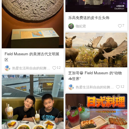
乐高免费送的皮卡丘头饰
咖妃君
7
Field Museum 的美洲古代文明展
区
热爱生活和自由的轻舞飞扬
12
芝加哥😁 Field Museum 的“动物
🦓世界”
热爱生活和自由的轻舞飞扬
12