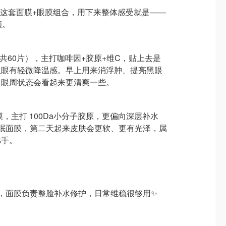
nor 的这套面膜+眼膜组合，用下来整体感受就是——
顾。
共60片），主打咖啡因+胶原+维C，贴上去是
上眼有轻微降温感。早上用来消浮肿、提亮黑眼
，眼周状态会看起来更清爽一些。
，主打 100Da小分子胶原，更偏向深层补水
眠面膜，第二天起来皮肤会更软、更有光泽，属
选手。
，面膜负责整脸补水修护，日常维稳很够用✨