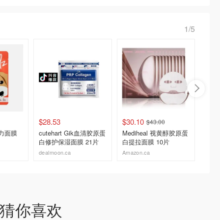
1/5
$28.53
$30.10
$27.9
$43.00
 活力面膜
cutehart Gik血清胶原蛋
Mediheal 视黄醇胶原蛋
TERE
白修护保湿面膜 21片
白提拉面膜 10片
凝胶贴 
尿酸
dealmoon.ca
Amazon.ca
Amazon
去购买
去购买
猜你喜欢