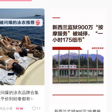
被问爆的泳衣品牌合集
从平价到轻奢都有✨
11
种点小草
16
新西兰监狱900万“按摩服