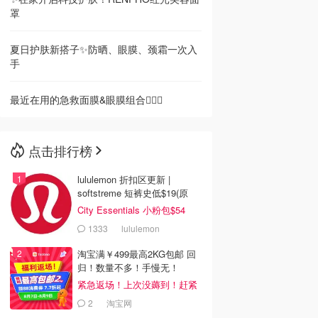
罩
夏日护肤新搭子✨防晒、眼膜、颈霜一次入
手
最近在用的急救面膜&眼膜组合🧖‍♀️✨
点击排行榜
lululemon 折扣区更新 |
softstreme 短裤史低$19(原
$88)
City Essentials 小粉包$54
1333
lululemon
淘宝满￥499最高2KG包邮 回
归！数量不多！手慢无！
紧急返场！上次没薅到！赶紧
冲
2
淘宝网