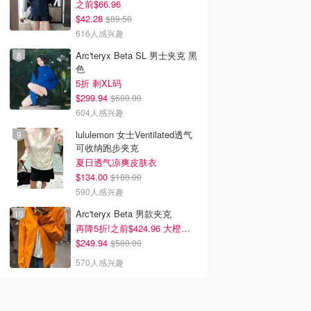
之前$66.96
$42.28
$89.50
616人感兴趣
Arc'teryx Beta SL 男士夹克 黑
色
5折 剩XL码
$299.94
$600.00
604人感兴趣
lululemon 女士Ventilated透气
可收纳跑步夹克
夏日透气凉爽皮肤衣
$134.00
$188.00
590人感兴趣
Arc'teryx Beta 男款夹克
再降5折!之前$424.96 大橙子好显白 蹲补
$249.94
$500.00
570人感兴趣