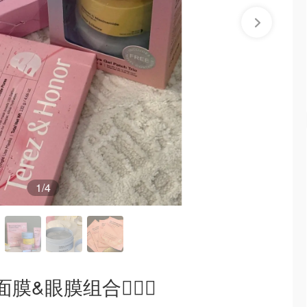
1
/4
&眼膜组合🧖‍♀️✨