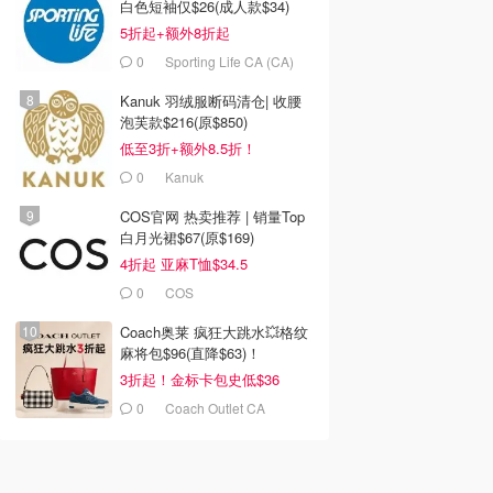
白色短袖仅$26(成人款$34)
5折起+额外8折起
0
Sporting Life CA (CA)
Kanuk 羽绒服断码清仓| 收腰
泡芙款$216(原$850)
低至3折+额外8.5折！
0
Kanuk
COS官网 热卖推荐 | 销量Top
白月光裙$67(原$169)
4折起 亚麻T恤$34.5
0
COS
Coach奥莱 疯狂大跳水💥格纹
麻将包$96(直降$63)！
3折起！金标卡包史低$36
0
Coach Outlet CA