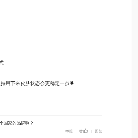
式
持用下来皮肤状态会更稳定一点💗
个国家的品牌啊？
举报
赞
回复
|
|