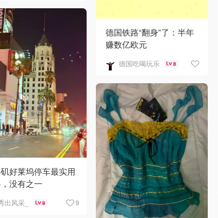
德国铁路“翻身”了：半年
赚数亿欧元
德国吃喝玩乐
8
杉矶好莱坞停车最实用
略，没有之一
9
秀出风采_
9