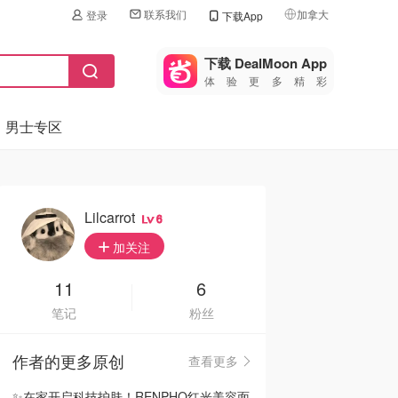
联系我们
加拿大
登录
下载App
🇺🇸
美国
下载 DealMoon App
体验更多精彩
🇨🇳
中国
男士专区
🇨🇦
加拿大
🇬🇧
英国
🇩🇪
德国
Lilcarrot
6
🇫🇷
加关注
法国
🇮🇹
11
6
意大利
笔记
粉丝
🇦🇺
澳洲
作者的更多原创
查看更多
🇳🇿
新西兰
✨在家开启科技护肤！RENPHO红光美容面