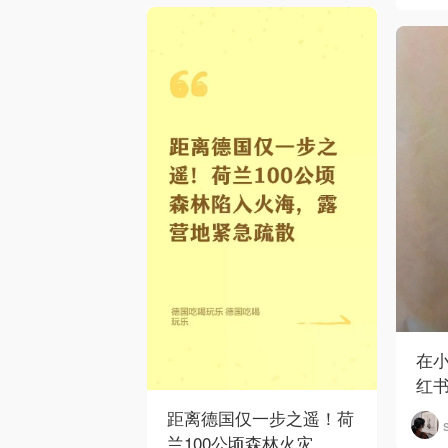
在
红
距离德国仅一步之遥！荷
兰100公顷森林火灾