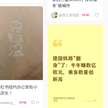
务”被喊停
新西兰发现君
10
小红书纽约办公室给小
书庆生！
11
suewang__
12