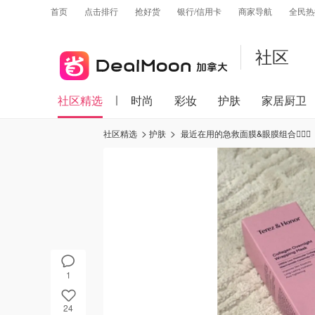
首页
点击排行
抢好货
银行/信用卡
商家导航
全民热
社区
社区精选
时尚
彩妆
护肤
家居厨卫
社区精选
护肤
最近在用的急救面膜&眼膜组合🧖‍♀️✨
1
24