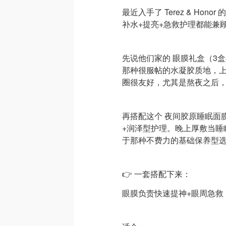
最近入手了 Terez & Ho
补水+提亮+急救护理都能兼
先说他们家的 眼膜礼盒（3盒
那种很服帖的水凝胶质地，
圈很友好，尤其是熬夜之后
再搭配这个 夜间胶原睡眠面膜
+润泽型护理。晚上厚敷当睡
于那种不费力的基础保养型
👉 一套搭配下来：
眼膜负责快速提神+眼周急救