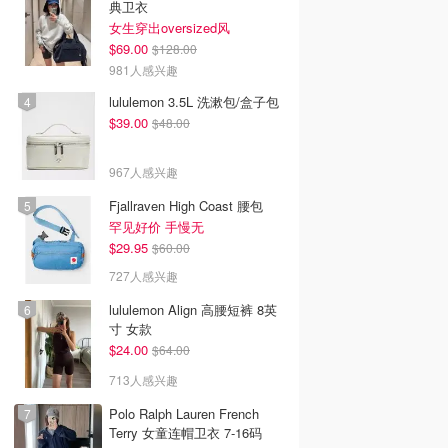
典卫衣
女生穿出oversized风
$69.00
$128.00
981人感兴趣
lululemon 3.5L 洗漱包/盒子包
$39.00
$48.00
967人感兴趣
Fjallraven High Coast 腰包
罕见好价 手慢无
$29.95
$60.00
727人感兴趣
lululemon Align 高腰短裤 8英
寸 女款
$24.00
$64.00
713人感兴趣
Polo Ralph Lauren French
Terry 女童连帽卫衣 7-16码