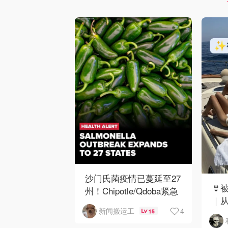
沙门氏菌疫情已蔓延至27
👙
州！Chipotle/Qdoba紧急
｜
下架辣椒
4
新闻搬运工
15