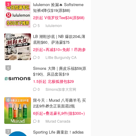
lululemon 捡漏🔥 Softstreme
短裤4降仅$19(原$88)
2折起 V领罗纹Tee$34(原$68)
5
lululemon
LB 潮鞋抄底 | NB 爆款204L薄
底鞋$60、萨洛蒙$75
2折起+再减$10+免邮！昂跑参
加
0
Little Burgundy CA
(CA）
Simons 大降 | 麂皮乐福$59(原
$190)、床品套装$19
1.5折起 北极狐腰包$29
0
Simons加拿大官网
限今天：Murad 八哥薅羊毛 买
2送9件🎁含正装面霜2瓶
6折起+叠送豪礼9件(值$300+)
8
Murad Canada
Sporting Life 薅童款！adidas