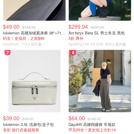
$49.00
$299.94
$168.00
$600.00
lululemon 高腰加绒紧身裤 28"≈71cm 5个口袋
Arc'teryx Beta SL 男士夹克 黑色
码全！史低价，之前$99
5折 蹲补
lululemon
712人感兴趣
Sporting Life CA (CA)
605人感兴趣
7
8
$39.00
$64.00
$48.00
$148.00
lululemon 3.5L 洗漱包/盒子包
Daydrift 高腰阔腿裤 常规款
首折 旅行必备超能装
罕见码全！真史低上次$114