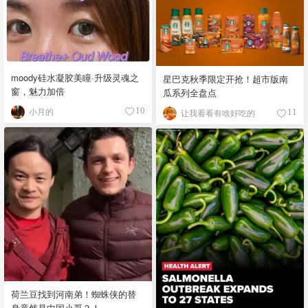
moody硅水凝胶美瞳·升级灵魂之
星巴克秋季限定开抢！超市版南
窗，魅力加倍
瓜系列全盘点
小月的
10
让我看看有啥好吃的
11
荷兰豆找到河南弟！蜘蛛侠的替
身竟然是中国小哥？！