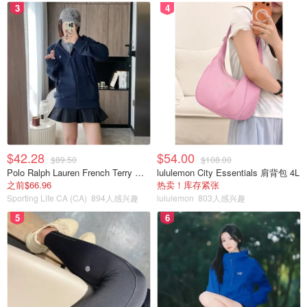
3
4
$42.28
$54.00
$89.50
$108.00
Polo Ralph Lauren French Terry 女童连帽卫衣 7-16码
lululemon City Essentials 肩背包 4L
之前$66.96
热卖！库存紧张
Sporting Life CA (CA)
894人感兴趣
lululemon
803人感兴趣
5
6