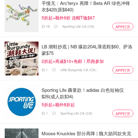
手慢无：Arc'teryx 再降！Beta AR 绿色冲锋
衣$420(原$840)
5折起+额外9折 连帽T恤$67
19
Sporting Life CA (CA)
APP打开
LB 潮鞋抄底 | NB 爆款204L薄底鞋$60、萨洛
蒙$75
2折起+再减$10+免邮！昂跑参加
1
Little Burgundy CA (CA）
APP打开
Sporting Life 薅童款！adidas 白色短袖仅
$26(成人款$34)
5折起+额外8折起
1
Sporting Life CA (CA)
APP打开
Moose Knuckles 部分再降 | 魏大勋同款夹克