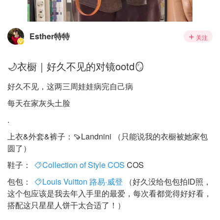
Esther特特
关注
🌙衣橱｜好久不见的对镜ootd🪞
好久不见，这两三周娃娃病完自己病
每天在家灰头土脸
.
上衣&外套&裤子：🍠Landnini （只能说我的衣橱被她家包
圆了）
鞋子：
Collection of Style COS
COS
包包：
Louis Vuitton 路易·威登
（好久没给包包拍ID照，
这个包应该是我去年入手里的最爱，每次看都觉得好好看，
搭配这只星星人饼干太合适了！）