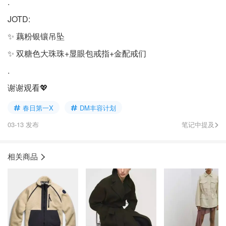
.
JOTD:
✨ 藕粉银镶吊坠
✨ 双糖色大珠珠+显眼包戒指+金配戒们
.
谢谢观看💖
春日第一X
DM丰容计划
03-13 发布
笔记中提及
相关商品