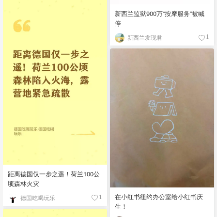
新西兰监狱900万“按摩服务”被喊
停
新西兰发现君
1
距离德国仅一步之遥！荷兰100公
顷森林火灾
在小红书纽约办公室给小红书庆
德国吃喝玩乐
1
生！