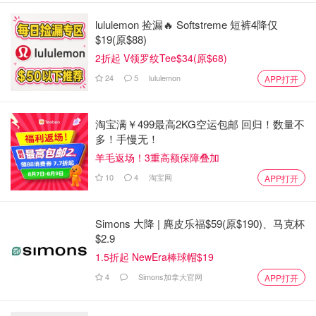
lululemon 捡漏🔥 Softstreme 短裤4降仅
$19(原$88)
2折起 V领罗纹Tee$34(原$68)
24
5
lululemon
APP打开
淘宝满￥499最高2KG空运包邮 回归！数量不
多！手慢无！
羊毛返场！3重高额保障叠加
10
4
淘宝网
APP打开
Simons 大降 | 麂皮乐福$59(原$190)、马克杯
$2.9
1.5折起 NewEra棒球帽$19
4
Simons加拿大官网
APP打开