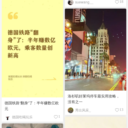
suewang__
18
洛杉矶好莱坞停车最实用攻略，
没有之一
德国铁路“翻身”了：半年赚数亿欧
元
秀出风采_
13
德国吃喝玩乐
1