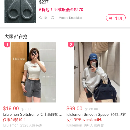
$237
6折起！羽绒服低至$270
10
Moose Knuckles
APP打开
大家都在抢
1
2
$19.00
$69.00
$88.00
$128.00
lululemon Softstreme 女士高腰短裤 10cm
lululemon Smooth Spacer 经典卫衣
仅限2码$19！
女生穿出oversized风
lululemon
2328人感兴趣
lululemon
894人感兴趣