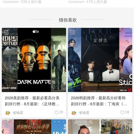
lululemon
538人感兴趣
lululemon
479人感兴趣
猜你喜欢
2026美剧推荐 - 最新必看高分美
2026韩剧推荐 - 最新高分好看韩
剧排行榜 - 8月最新: 《​​足球教练
剧排行榜 - 8月最新：丁海寅《我
》第四季回归！
的荒糖恋爱 》上线❣️
省钱君
省钱君
20
18