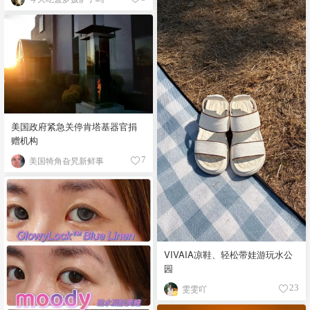
美国政府紧急关停肯塔基器官捐
赠机构
美国犄角旮旯新鲜事
7
VIVAIA凉鞋、轻松带娃游玩水公
园
雯雯吖
23