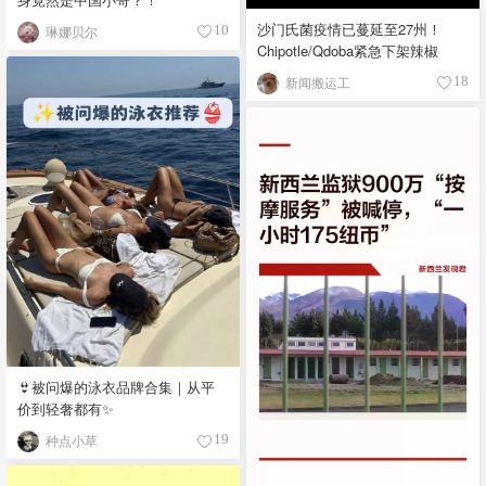
沙门氏菌疫情已蔓延至27州！
琳娜贝尔
10
Chipotle/Qdoba紧急下架辣椒
新闻搬运工
18
👙被问爆的泳衣品牌合集｜从平
价到轻奢都有✨
种点小草
19