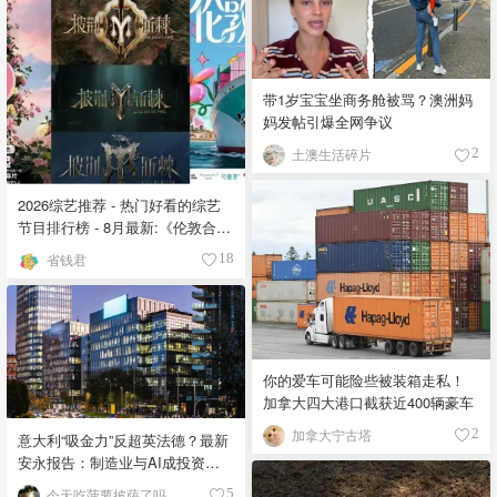
带1岁宝宝坐商务舱被骂？澳洲妈
妈发帖引爆全网争议
土澳生活碎片
2
2026综艺推荐 - 热门好看的综艺
节目排行榜 - 8月最新:《​​伦敦合伙
人》回归啦
省钱君
18
你的爱车可能险些被装箱走私！
加拿大四大港口截获近400辆豪车
加拿大宁古塔
2
意大利“吸金力”反超英法德？最新
安永报告：制造业与AI成投资新
宠！
今天吃菠萝披萨了吗
5