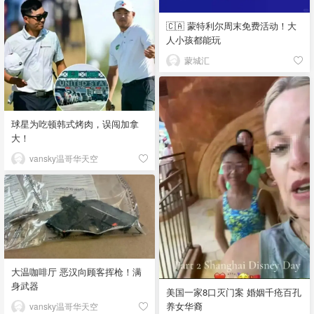
🇨🇦 蒙特利尔周末免费活动！大
人小孩都能玩
蒙城汇
球星为吃顿韩式烤肉，误闯加拿
大！
vansky温哥华天空
大温咖啡厅 恶汉向顾客挥枪！满
身武器
美国一家8口灭门案 婚姻千疮百孔
养女华裔
vansky温哥华天空