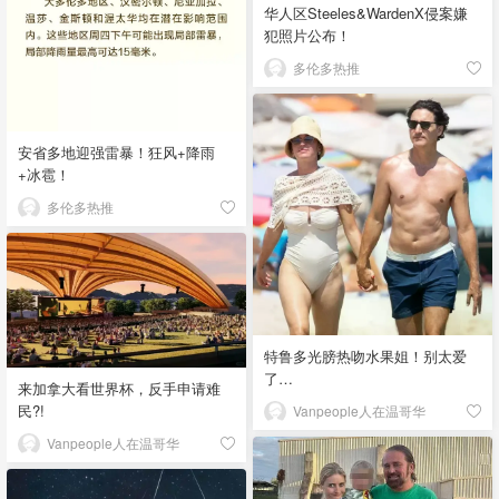
华人区Steeles&WardenX侵案嫌
犯照片公布！
多伦多热推
安省多地迎强雷暴！狂风+降雨
+冰雹！
多伦多热推
特鲁多光膀热吻水果姐！别太爱
了…
来加拿大看世界杯，反手申请难
民?!
Vanpeople人在温哥华
Vanpeople人在温哥华