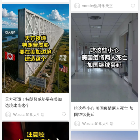
vansky温哥华天空
天方夜谭！特朗普威胁要在美加
边境建造这个
吃这些小心 美国疫情两人死亡 加
国继续蔓延
Westca加拿大生活
Westca加拿大生活