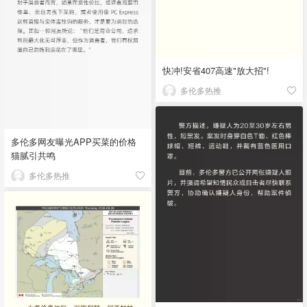
快冲!安省407高速"放大招"!
多伦多热推
多伦多网友曝光APP买菜的价格
猫腻引共鸣
多伦多热推