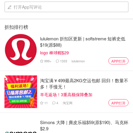
打开App写评论
折扣排行榜
lululemon 折扣区更新 | softstreme 短裤史低
$19(原$88)
logo 棒球帽$29
999+
1333
lululemon
APP打开
淘宝满￥499最高2KG空运包邮 回归！数量不
多！手慢无！
羊毛返场！3重高额保障叠加
11
4
淘宝网
APP打开
Simons 大降 | 麂皮乐福$59(原$190)、马克杯
$2.9