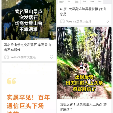
42度! 大温高温加雾霾警报 好消
息是
Westca加拿大生活
著名登山景点突发落石 华裔登山
者不幸遇难
Westca加拿大生活
出现反转！班夫熊追人上头条 游
客麻烦了