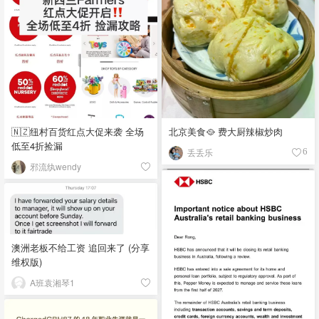
🇳🇿纽村百货红点大促来袭 全场
北京美食🥘 费大厨辣椒炒肉
低至4折捡漏
丢丢乐
6
邪流纨wendy
澳洲老板不给工资 追回来了 (分享
维权版)
A班袁湘琴1