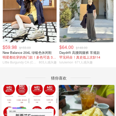
$59.98
$64.00
$155.00
$148.00
New Balance 204L 绿银色休闲鞋
Daydrift 高腰阔腿裤 常规款
明星都在穿的热门款！多色可选 3.8折
罕见码全！真史低上次$114
Little Burgundy CA (CA）
803人感兴趣
lululemon
671人感兴趣
猜你喜欢