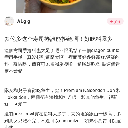
ALgigi
关注
多伦多这个寿司捲誰能拒絕啊！好吃料還多
這個壽司手捲料也太足了吧～跟風點了一個dragon burrito
壽司手捲，真沒想到這麼大啊！裡面菜好多好新鮮,滿滿的
料，敲🈵足，簡直可以當減脂餐啦！還賊好吃😋 點這個肯
定不會錯！
隊友和兒子喜歡吃魚生，點了Premium Kaisendon Don 和
Hokkaidon，兩個都有海膽和牡丹蝦，和其他魚生、很新
鮮，🤤愛了
還有poke bowl實在是料太多了，真的堆的跟山一樣高，多
到我女兒吃不完，不過可以customize，如果小鳥胃可以選
小的