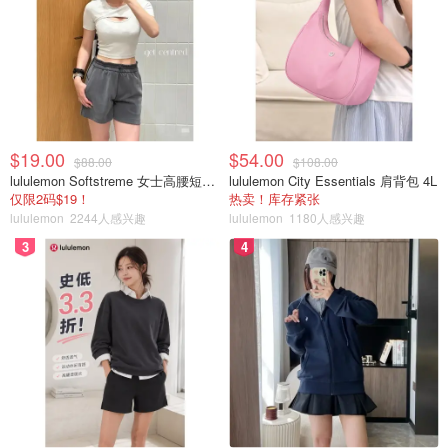
$19.00
$54.00
$88.00
$108.00
lululemon Softstreme 女士高腰短裤 10cm
lululemon City Essentials 肩背包 4L
仅限2码$19！
热卖！库存紧张
lululemon
2244人感兴趣
lululemon
1180人感兴趣
3
4