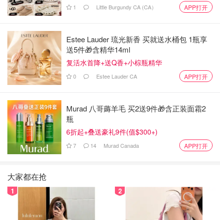
1
Little Burgundy CA (CA）
APP打开
Estee Lauder 琉光新香 买就送水桶包 1瓶享
送5件🎁含精华14ml
复活水首降+送Q香+小棕瓶精华
0
Estee Lauder CA
APP打开
Murad 八哥薅羊毛 买2送9件🎁含正装面霜2
瓶
6折起+叠送豪礼9件(值$300+)
7
14
Murad Canada
APP打开
大家都在抢
1
2