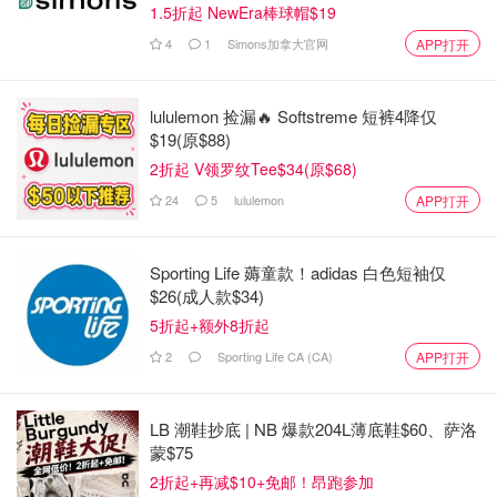
1.5折起 NewEra棒球帽$19
4
1
Simons加拿大官网
APP打开
lululemon 捡漏🔥 Softstreme 短裤4降仅
$19(原$88)
2折起 V领罗纹Tee$34(原$68)
24
5
lululemon
APP打开
Sporting Life 薅童款！adidas 白色短袖仅
$26(成人款$34)
5折起+额外8折起
2
Sporting Life CA (CA)
APP打开
LB 潮鞋抄底 | NB 爆款204L薄底鞋$60、萨洛
蒙$75
2折起+再减$10+免邮！昂跑参加