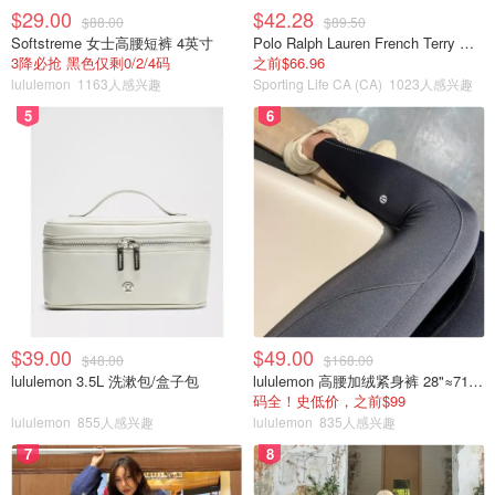
$29.00
$42.28
$88.00
$89.50
Softstreme 女士高腰短裤 4英寸
Polo Ralph Lauren French Terry 女童连帽卫衣 7-16码
3降必抢 黑色仅剩0/2/4码
之前$66.96
lululemon
1163人感兴趣
Sporting Life CA (CA)
1023人感兴趣
5
6
$39.00
$49.00
$48.00
$168.00
lululemon 3.5L 洗漱包/盒子包
lululemon 高腰加绒紧身裤 28"≈71cm 5个口袋
码全！史低价，之前$99
lululemon
855人感兴趣
lululemon
835人感兴趣
7
8