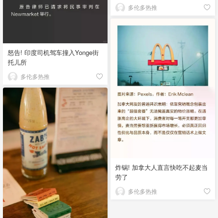
多伦多热推
怒告! 印度司机驾车撞入Yonge街
托儿所
多伦多热推
炸锅! 加拿大人直言快吃不起麦当
劳了
多伦多热推