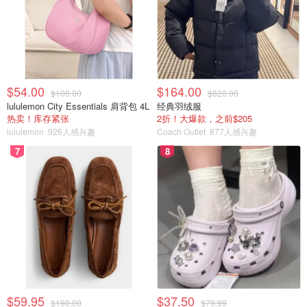
$54.00
$164.00
$108.00
$820.00
lululemon City Essentials 肩背包 4L
经典羽绒服
热卖！库存紧张
2折！大爆款，之前$205
lululemon
926人感兴趣
Coach Outlet
877人感兴趣
7
8
$59.95
$37.50
$190.00
$79.99