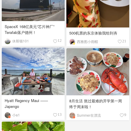
SpaceX 168亿美元“芯片神厂”
Terafab落户德州！
500机票的东京体验我给到夯
休斯顿101
12
西雅图小雨帽
21
Hyatt Regency Maui ——
8月生活 熬过最难的开学第一周
Japengo
终于周末啦！
小a1
13
Summer在漂流
9