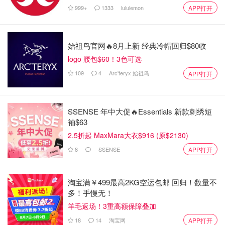
999+
1333
lululemon
APP打开
始祖鸟官网🔥8月上新 经典冷帽回归$80收
logo 腰包$60！3色可选
109
4
Arc'teryx 始祖鸟
APP打开
SSENSE 年中大促🔥Essentials 新款刺绣短
袖$63
2.5折起 MaxMara大衣$916 (原$2130)
8
SSENSE
APP打开
淘宝满￥499最高2KG空运包邮 回归！数量不
多！手慢无！
羊毛返场！3重高额保障叠加
18
14
淘宝网
APP打开