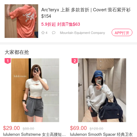
Arc'teryx 上新 多款首折 | Covert 萤石紫开衫
$154
5.9折起 封面T恤$63
4
Mountain Equipment Company
APP打开
大家都在抢
1
2
$29.00
$69.00
$88.00
$128.00
lululemon Softstreme 女士高腰短裤 10cm
lululemon Smooth Spacer 经典卫衣