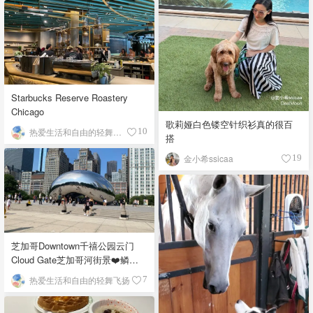
Starbucks Reserve Roastery
Chicago
歌莉娅白色镂空针织衫真的很百
热爱生活和自由的轻舞飞扬
10
搭
金小希ssicaa
19
芝加哥Downtown千禧公园云门
Cloud Gate芝加哥河街景❤️鳞次
栉比的高楼
热爱生活和自由的轻舞飞扬
7