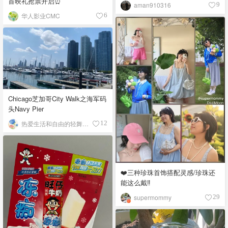
首映礼抢票开启⏰
aman910316
9
华人影业CMC
6
Chicago芝加哥City Walk之海军码
头Navy Pier
热爱生活和自由的轻舞飞扬
12
❤️三种珍珠首饰搭配灵感/珍珠还
能这么戴‼️
supermommy
29