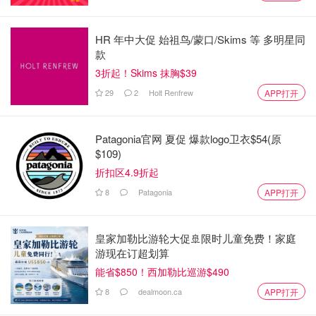
HR 年中大促 始祖鸟/蒙口/Skims 等 多明星同
款
3折起！Skims 抹胸$39
29
2
Holt Renfrew
APP打开
Patagonia官网 夏促 爆款logo卫衣$54(原
$109)
折扣区4.9折起
8
Patagonia
APP打开
皇家加勒比游轮大促🚢限时儿童免费！家庭
游现在订超划算
能省$850！西加勒比巡游$490
8
dealmoon.ca
APP打开