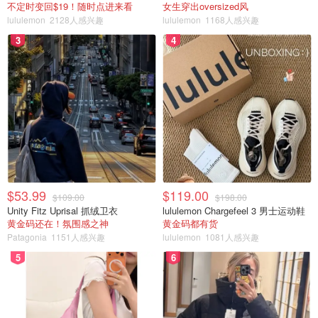
不定时变回$19！随时点进来看
女生穿出oversized风
lululemon
2128人感兴趣
lululemon
1168人感兴趣
3
4
$53.99
$119.00
$109.00
$198.00
Unity Fitz Uprisal 抓绒卫衣
lululemon Chargefeel 3 男士运动鞋
黄金码还在！氛围感之神
黄金码都有货
Patagonia
1151人感兴趣
lululemon
1081人感兴趣
5
6