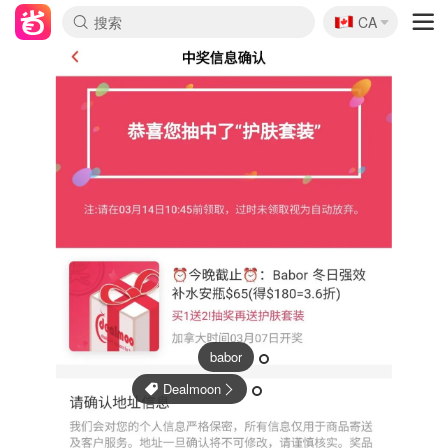
🇨🇦
CA
babor
Dealmoon