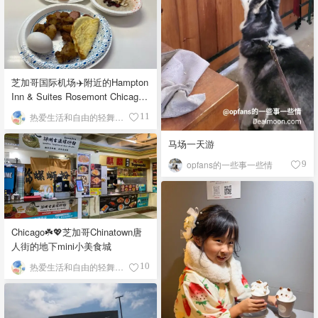
芝加哥国际机场✈️附近的Hampton
Inn & Suites Rosemont Chicago
O'Hare自助早餐
热爱生活和自由的轻舞飞扬
11
马场一天游
opfans的一些事一些情
9
Chicago☘️💖芝加哥Chinatown唐
人街的地下mini小美食城
热爱生活和自由的轻舞飞扬
10