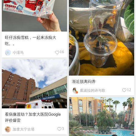
旺仔冻痴雪糕，一起来冻痴大
吃。。
小濡马
16
渐近脱离闷养
底波拉的诗与歌
12
看病像渡劫？加拿大医院Google
评价爆雷
加拿大宁古塔
3