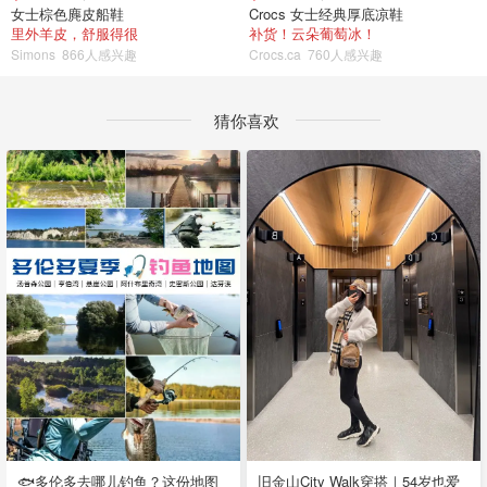
女士棕色麂皮船鞋
Crocs 女士经典厚底凉鞋
里外羊皮，舒服得很
补货！云朵葡萄冰！
Simons
866人感兴趣
Crocs.ca
760人感兴趣
猜你喜欢
🐟多伦多去哪儿钓鱼？这份地图
旧金山City Walk穿搭｜54岁也爱