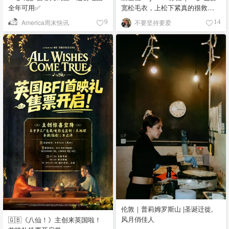
全年可用✅
宽松毛衣，上松下紧真的很救比
例
America周末快讯
不要坚持要爱
9
14
伦敦｜普莉姆罗斯山 |圣诞迁徙,
风月俏佳人
🇬🇧《八仙！》主创来英国啦！