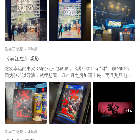
整体好，化好妆。大概不到十分钟就拍好了。然后现场用苹果电脑
实，完全不像演的，演技真是好厉害！这部电影全员演技在线👍
屏幕让你浏览一遍照片，自己挑选一张，工作人员会给你打印出
来，大概20分钟之后回来取照片。其余电子版全是通过邮箱周一或
者周二发给客户。 整体来说是比较简单的拍照，但是效果比我预期
要好。我去取照片时，看到桌面上也有一些等待领取的别的客户的
照片，效果都不错，很喜庆🎉 趁着等待时间，我就逛了逛新春游园
会，图片就是一些各种展台。也有免费试吃，例如米糕、上海鲜肉
发布了笔记
3年前
月饼、天津点心；想看的现场糖人制作没看到，估计时间不对；想
《满江红》观影
体验的汉服试穿没看到，可能也是时间不对；添加关注免费领取一
个娃娃和抓娃娃币；大屏幕是猜灯谜，旁边就是各种奖品，答案要
这次幸运的中奖DM的双人电影票，《满江红》春节档上映的时候，
大声喊，要不然好几个同时答的，只给第一个，声音小就容易错失
因为张艺谋导演，就很想看。几个月之后加国上映，而且奖品电影
机会😂还有大门口登记那里，扫码多咨处登记，也可以参加抽奖 整
票是可以自选场次，就立刻选了上映的第一个周末去看。 我们是下
体体验来说，这次新春游园会&新春写真 还不错，比预期要好，写
午去的，中间座位大概坐了一半吧。电影整体挺好看的。有反转加
真底片也已经全都收到😉再次感谢DM福利社～祝大家新年快乐🎉
搞笑。喜剧演员度拿捏得不错，比三枪拍案惊奇好，挺好看的商业
片。很多场景都是长过道，构图都是完全对称，配乐选的也很好，
特别反映情绪。张译演的让人完全联想不到狂飙里的角色。个人感
4
觉是值得一看的。 不知道最后是否有彩蛋，并没有完全等待字幕结
束，有看过的望告知😂最后再次谢谢DM 又最后，附近的粤菜馆吃
个早茶很不错😜
发布了笔记
4年前