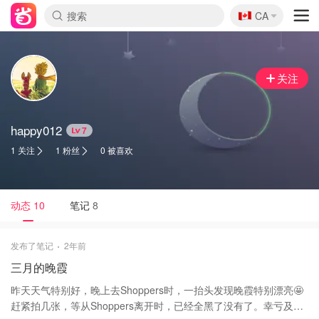
🇨🇦
CA
关注
happy012
7
1 关注
1 粉丝
0 被喜欢
动态
10
笔记
8
发布了笔记
2年前
三月的晚霞
昨天天气特别好，晚上去Shoppers时，一抬头发现晚霞特别漂亮🤩
赶紧拍几张，等从Shoppers离开时，已经全黑了没有了。幸亏及时