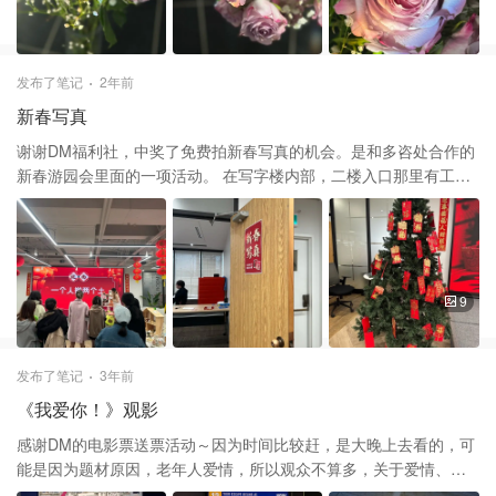
发布了笔记
2年前
新春写真
谢谢DM福利社，中奖了免费拍新春写真的机会。是和多咨处合作的
新春游园会里面的一项活动。 在写字楼内部，二楼入口那里有工作
人员登记，但是我提了这个中奖新春写真，门口登记的不太清楚这
个活动，让我直接进去找负责拍照点工作人员。然后就进入大厅，
在大屏幕右侧有个房间，门口贴有新春写真拍照，见图二。给工作
人员出示了中奖的邮件，她还是不清楚，后来她找了另外一个负责
人，负责人知道和DM合作的活动，才说可以拍😂感觉前期沟通不是
9
太到位，好多工作人员都不知道🤷‍♀️ 现在来说说具体拍照。先填写自
己名字、邮箱，给你一个编号，拿着编号先拍一张留底，这样好知
道照片是几号客户的。整体布置很简单，就是在一间Office里，背景
发布了笔记
3年前
布就是纯大红色，灯光都打好了，地上贴了一个标住贴，人站在那
《我爱你！》观影
个位置灯光最好，准备了一些道具：灯笼、鞭炮、福、春联。道具
都随便用。站好之后摄影师就开始拍，就是自己摆动作，几张之
感谢DM的电影票送票活动～因为时间比较赶，是大晚上去看的，可
后，摄影师会建议你换道具，摄影师挺好的，建议你多换几个道具
能是因为题材原因，老年人爱情，所以观众不算多，关于爱情、死
多拍几张。整体速度很快，所以站上去之前就自己把头发之类的要
亡，确实很催泪。其中叶童，童年记忆许仙，演病痛那段，非常真