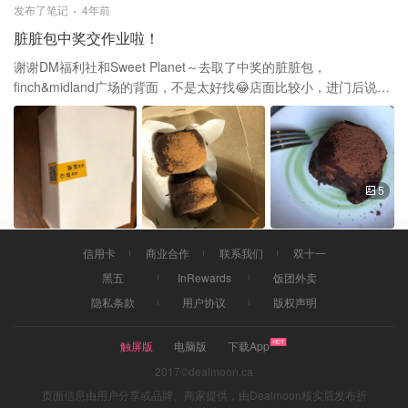
发布了笔记
4年前
脏脏包中奖交作业啦！
谢谢DM福利社和Sweet Planet～去取了中奖的脏脏包，
finch&midland广场的背面，不是太好找😂店面比较小，进门后说领
取脏脏包。店员就刷了一下中奖的二维码，然后把已经包装好的脏
脏包给我了，并且提示说不需要放冰箱，吃之前微波炉热5-10秒更
好。我是拿回家第二天才吃的，微波炉加热了7秒，味道不错，夹心
不算太多，没有流心状态，巧克力味挺浓的，不算太甜，口感比较
像巧克力夹心牛角包。感觉还是拿回家立刻吃会更好一些😁
5
信用卡
商业合作
联系我们
双十一
黑五
InRewards
饭团外卖
隐私条款
用户协议
版权声明
触屏版
电脑版
下载App
2017©dealmoon.ca
页面信息由用户分享或品牌、商家提供，由Dealmoon核实后发布折