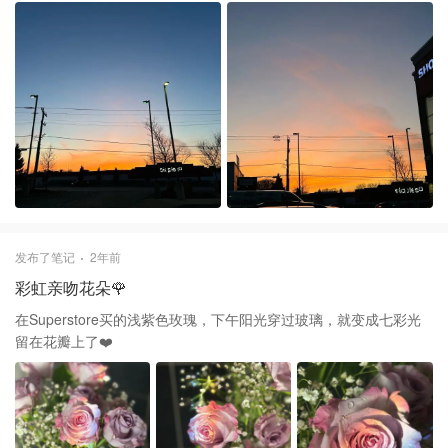
拍下照片，肉眼看比照片要震撼的多。话说今年加拿大冬天完全不
像以前，好暖和呀❤️
发布了笔记
2年前
彩虹亲吻花朵🌹
在Superstore买的浅紫色玫瑰，下午阳光穿过玻璃，就变成七彩光
留在花瓣上了❤️