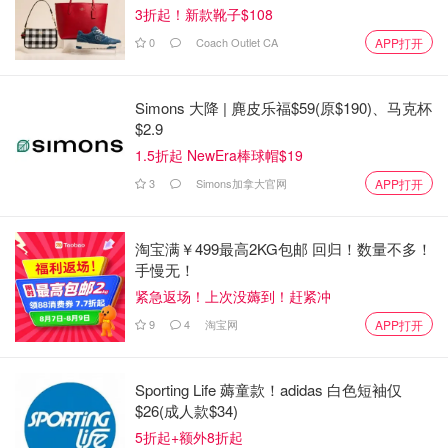
3折起！新款靴子$108
0
Coach Outlet CA
APP打开
Simons 大降 | 麂皮乐福$59(原$190)、马克杯
$2.9
1.5折起 NewEra棒球帽$19
3
Simons加拿大官网
APP打开
淘宝满￥499最高2KG包邮 回归！数量不多！
手慢无！
紧急返场！上次没薅到！赶紧冲
9
4
淘宝网
APP打开
Sporting Life 薅童款！adidas 白色短袖仅
$26(成人款$34)
5折起+额外8折起