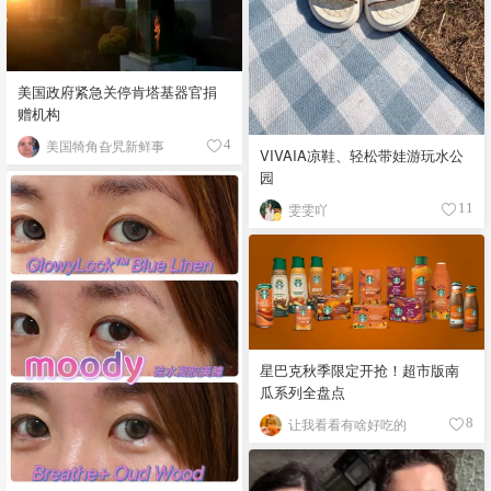
美国政府紧急关停肯塔基器官捐
赠机构
美国犄角旮旯新鲜事
4
VIVAIA凉鞋、轻松带娃游玩水公
园
雯雯吖
11
星巴克秋季限定开抢！超市版南
瓜系列全盘点
让我看看有啥好吃的
8