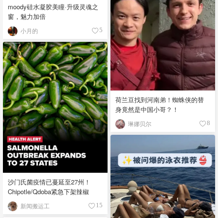
moody硅水凝胶美瞳·升级灵魂之
窗，魅力加倍
小月的
5
荷兰豆找到河南弟！蜘蛛侠的替
身竟然是中国小哥？！
琳娜贝尔
8
沙门氏菌疫情已蔓延至27州！
Chipotle/Qdoba紧急下架辣椒
新闻搬运工
15