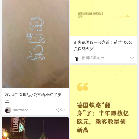
距离德国仅一步之遥！荷兰100公
顷森林火灾
德国吃喝玩乐
在小红书纽约办公室给小红书庆
生！
suewang__
17