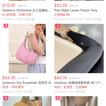
$19.00
$42.28
$88.00
$89.50
lululemon Softstreme 女士高腰短裤 10cm
Polo Ralph Lauren French Terry 女童连帽卫衣 7-16码
2.1折抄底，仅剩小码！
之前$66.96
lululemon
2432人感兴趣
Sporting Life CA (CA)
1496人感兴趣
3
4
$54.00
$49.00
$108.00
$168.00
lululemon City Essentials 肩背包 4L
lululemon 高腰加绒紧身裤 28"≈71cm 5个口袋
热卖！库存紧张
码全！史低价，之前$99
lululemon
992人感兴趣
lululemon
761人感兴趣
5
6