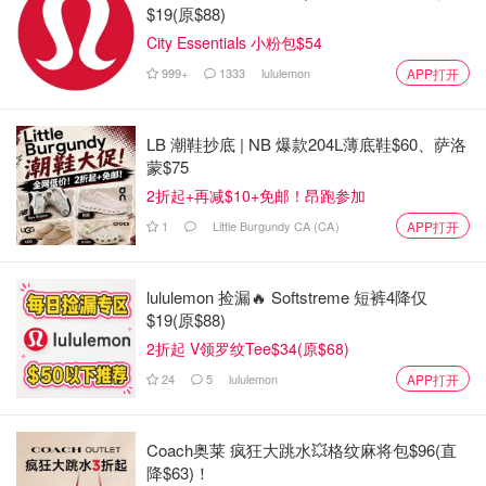
$19(原$88)
City Essentials 小粉包$54
999+
1333
lululemon
APP打开
LB 潮鞋抄底 | NB 爆款204L薄底鞋$60、萨洛
蒙$75
2折起+再减$10+免邮！昂跑参加
1
Little Burgundy CA (CA）
APP打开
lululemon 捡漏🔥 Softstreme 短裤4降仅
$19(原$88)
2折起 V领罗纹Tee$34(原$68)
24
5
lululemon
APP打开
Coach奥莱 疯狂大跳水💥格纹麻将包$96(直
降$63)！