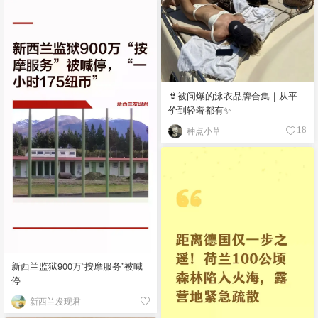
👙被问爆的泳衣品牌合集｜从平
价到轻奢都有✨
种点小草
18
新西兰监狱900万“按摩服务”被喊
停
新西兰发现君