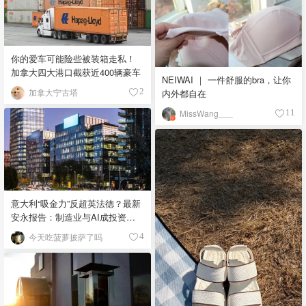
你的爱车可能险些被装箱走私！
加拿大四大港口截获近400辆豪车
NEIWAI ｜ 一件舒服的bra，让你
加拿大宁古塔
2
内外都自在
MissWang___
11
意大利“吸金力”反超英法德？最新
安永报告：制造业与AI成投资新
宠！
今天吃菠萝披萨了吗
4