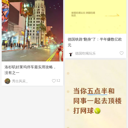
德国铁路“翻身”了：半年赚数亿欧
元
德国吃喝玩乐
洛杉矶好莱坞停车最实用攻略，
没有之一
秀出风采_
12