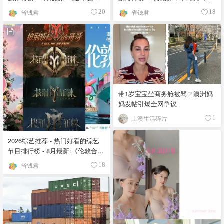
》第四季回归！
的荒糖恋爱 》上线❣️
省钱君
省钱君
20
18
带1岁宝宝坐商务舱被骂？澳洲妈
妈发帖引爆全网争议
土澳生活碎片
1
2026综艺推荐 - 热门好看的综艺
节目排行榜 - 8月最新:《​​伦敦合伙
人》回归啦
省钱君
18