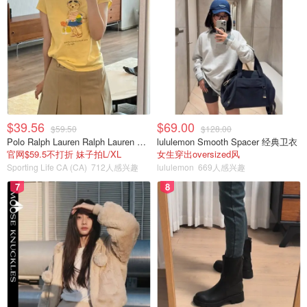
$39.56
$69.00
$59.50
$128.00
Polo Ralph Lauren Ralph Lauren Polo Bear 女童棉T恤 染色 1件
lululemon Smooth Spacer 经典卫衣
官网$59.5不打折 妹子拍L/XL
女生穿出oversized风
Sporting Life CA (CA)
712人感兴趣
lululemon
669人感兴趣
7
8