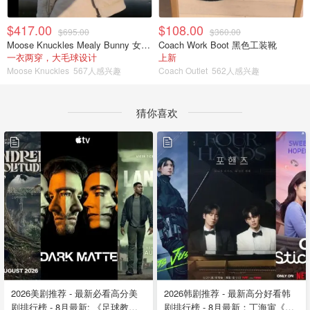
$417.00
$108.00
$695.00
$360.00
Moose Knuckles Mealy Bunny 女士双面穿连帽外套
Coach Work Boot 黑色工装靴
一衣两穿，大毛球设计
上新
Moose Knuckles
567人感兴趣
Coach Outlet
562人感兴趣
猜你喜欢
2026美剧推荐 - 最新必看高分美
2026韩剧推荐 - 最新高分好看韩
剧排行榜 - 8月最新: 《​​足球教练
剧排行榜 - 8月最新：丁海寅《我