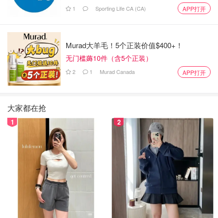
1
Sporting Life CA (CA)
APP打开
Murad大羊毛！5个正装价值$400+！
无门槛薅10件（含5个正装）
2
1
Murad Canada
APP打开
大家都在抢
1
2