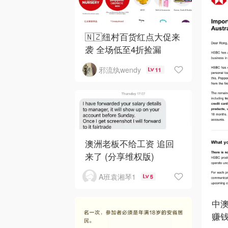
🇳🇿纽村百货红点大促来
袭 全场低至4折捡漏
邪流纨wendy
11
澳洲老板不给工资 追回
来了 (分享维权版)
A班袁湘琴1
5
中澳
赚