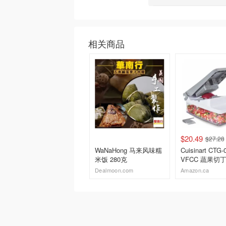
相关商品
$20.49
$27.28
WaNaHong 马来风味糯
Cuisinart CTG-
米饭 280克
VFCC 蔬果切
950ml
Dealmoon.com
Amazon.ca
去购买
去购买