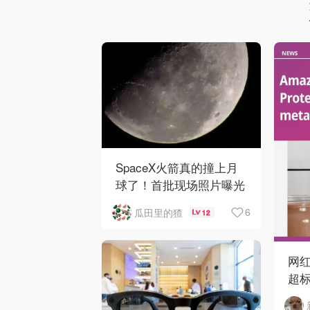
SpaceX火箭真的撞上月
球了！首批现场照片曝光
6
瓜田里的猹
12
网红
超标
马