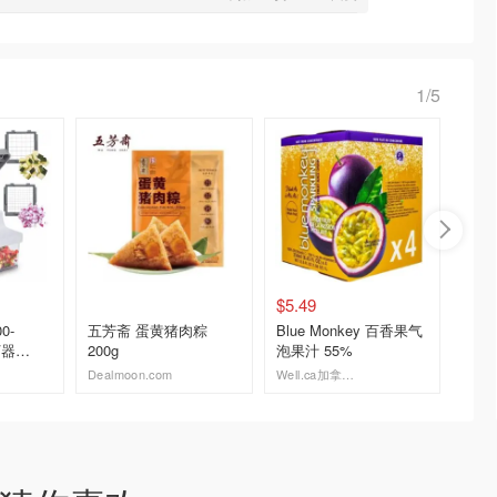
1/5
$5.49
$7.09
00-
五芳斋 蛋黄猪肉粽
Blue Monkey 百香果气
iHerb C
丁器
200g
泡果汁 55%
Nutri
Dealmoon.com
Well.ca加拿大官网
iHerb C
去购买
去购买