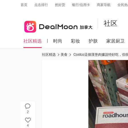
首页
点击排行
抢好货
银行/信用卡
商家导航
全民热
社区
社区精选
时尚
彩妆
护肤
家居厨卫
社区精选
美食
Costco這個漢堡肉據說特好吃，但很久沒蹲到特價，終於蹲到了，也下手啦！
2
4