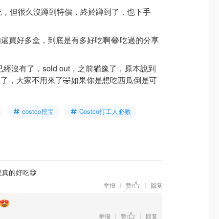
好吃，但很久沒蹲到特價，終於蹲到了，也下手
還買好多盒，到底是有多好吃啊😂吃過的分享
的價錢已經沒有了，sold out，之前猶豫了，原本說到
沒了，大家不用來了🤣如果你是想吃西瓜倒是可
costco挖宝
Costco打工人必败
瓜是真的好吃😋
举报
赞
回复
|
|
举报
赞
回复
|
|