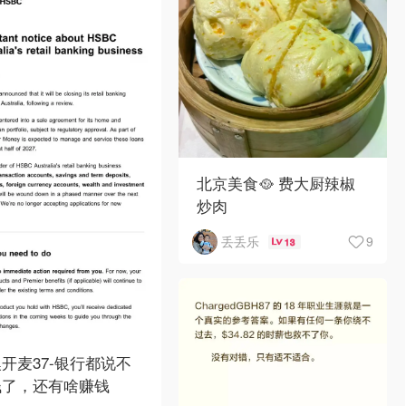
北京美食🥘 费大厨辣椒
炒肉
9
丢丢乐
13
开麦37-银行都说不
钱了，还有啥赚钱