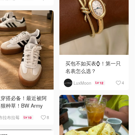
买包不如买表⌚️！第一只
名表怎么选？
4
LuxMoon
12
秋穿搭必备！最近被阿
狠种草！BW Army
Sambae 值得拥有！
8
布拉布拉莓
10