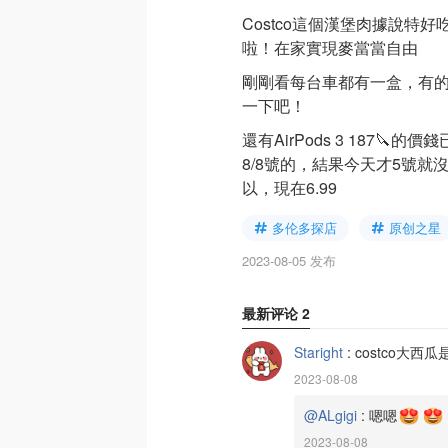
Costco這個漢堡肉據說特
啦！在家實現麥當當自由
剛剛看每台車都有一盒，有的
一下吧！
還有AirPods 3 187🔪
8/8號的，結果今天才5號就
以，現在6.99
多伦多探店
原创之星
2023-08-05 发布
最新评论
2
Staright
:
costco大西
2023-08-08
@ALgigi
:
嗯嗯
2023-08-08