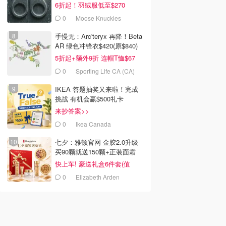
6折起！羽绒服低至$270
0
Moose Knuckles
手慢无：Arc'teryx 再降！Beta
AR 绿色冲锋衣$420(原$840)
5折起+额外9折 连帽T恤$67
0
Sporting Life CA (CA)
IKEA 答题抽奖又来啦！完成
挑战 有机会赢$500礼卡
来抄答案>>
0
Ikea Canada
$12.89
七夕：雅顿官网 金胶2.0升级
alifornia Gold
Dong-A 去皮绿豆 400g
naturamarket 冻干覆盆
买90颗就送150颗+正装面霜
tion 冻干蓝莓 28g
子 38g
+眼霜
快上车! 豪送礼盒6件套(值
A (CA)
Dealmoon.com
Natura Market CA (CA)
$596)
0
Elizabeth Arden
去购买
去购买
去购买