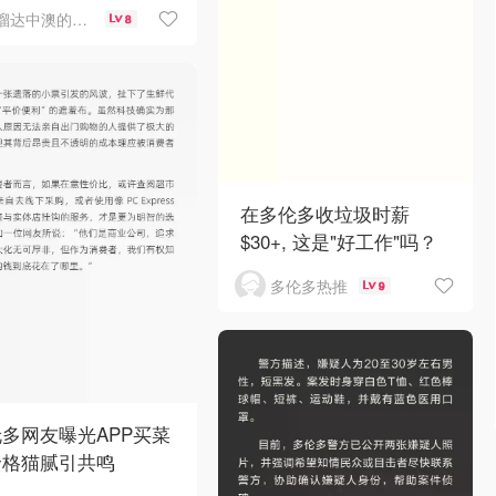
溜达中澳的王公子
8
在多伦多收垃圾时薪
$30+, 这是"好工作"吗？
多伦多热推
9
多网友曝光APP买菜
价格猫腻引共鸣