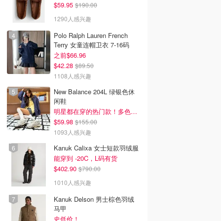
$59.95
$190.00
1290人感兴趣
Polo Ralph Lauren French
Terry 女童连帽卫衣 7-16码
之前$66.96
$42.28
$89.50
1108人感兴趣
New Balance 204L 绿银色休
闲鞋
明星都在穿的热门款！多色可选 3.8折
$59.98
$155.00
1093人感兴趣
Kanuk Calixa 女士短款羽绒服
能穿到 -20C，L码有货
$402.90
$790.00
1010人感兴趣
Kanuk Delson 男士棕色羽绒
马甲
史低价！