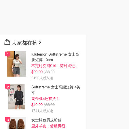
大家都在抢
lululemon Softstreme 女士高
腰短裤 10cm
不定时变回$19！随时点进来看
$29.00
$88.00
2190人感兴趣
Softstreme 女士高腰短裤 4英
寸
黄金4码还有货！
$49.00
$88.00
1741人感兴趣
女士棕色麂皮船鞋
里外羊皮，舒服得很