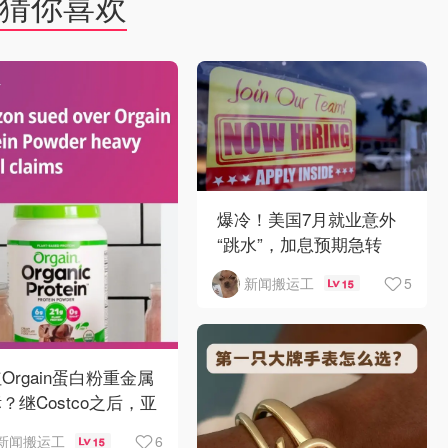
猜你喜欢
爆冷！美国7月就业意外
“跳水”，加息预期急转
弯！
5
新闻搬运工
15
Orgain蛋白粉重金属
？继Costco之后，亚
逊也被告了！
6
新闻搬运工
15