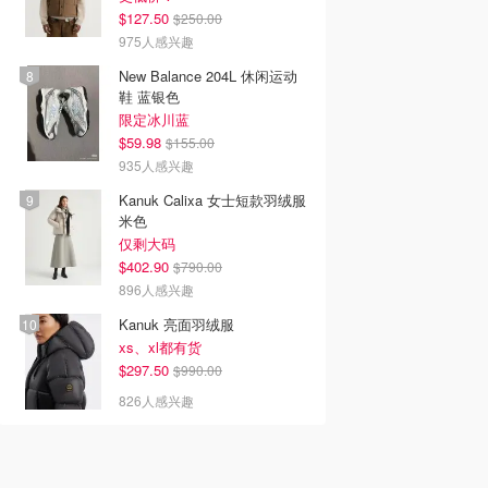
$127.50
$250.00
975人感兴趣
New Balance 204L 休闲运动
鞋 蓝银色
限定冰川蓝
$59.98
$155.00
935人感兴趣
Kanuk Calixa 女士短款羽绒服
米色
仅剩大码
$402.90
$790.00
896人感兴趣
Kanuk 亮面羽绒服
xs、xl都有货
$297.50
$990.00
826人感兴趣