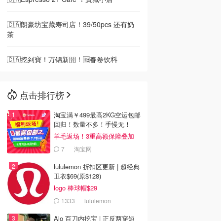
🇨🇦朗豪坊宝藏寿司店！39/50pcs 还有奶
茶
🇨🇦挖到寶！万锦新開！🆓春卷饮料
点击排行榜
淘宝满￥499最高2KG空运包邮
回归！数量不多！手慢无！
羊毛返场！3重高额保障叠加
7
淘宝网
lululemon 折扣区更新 | 超经典
卫衣$69(原$128)
logo 棒球帽$29
1333
lululemon
Alo 百刀内挖宝 | 正反两穿短