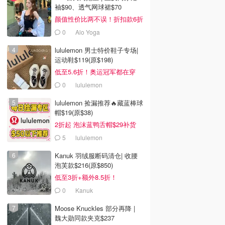
袖$90、透气网球裙$70
颜值性价比两不误！折扣款6折
起
0
Alo Yoga
lululemon 男士特价鞋子专场|
运动鞋$119(原$198)
低至5.6折！奥运冠军都在穿
0
lululemon
lululemon 捡漏推荐🔥藏蓝棒球
帽$19(原$38)
2折起 泡沫蓝鸭舌帽$29补货
5
lululemon
Kanuk 羽绒服断码清仓| 收腰
泡芙款$216(原$850)
低至3折+额外8.5折！
0
Kanuk
Moose Knuckles 部分再降 |
魏大勋同款夹克$237