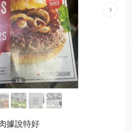
1
/5
堡肉據說特好