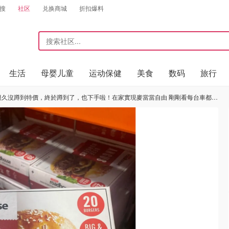
搜
社区
兑换商城
折扣爆料
生活
母婴儿童
运动保健
美食
数码
旅行
在家實現麥當當自由 剛剛看每台車都有一盒，有的還買好多盒，到底是有多好吃啊😂吃過的分享一下吧！ 還有AirPods 3 187🔪的價錢已經沒有了，sold o