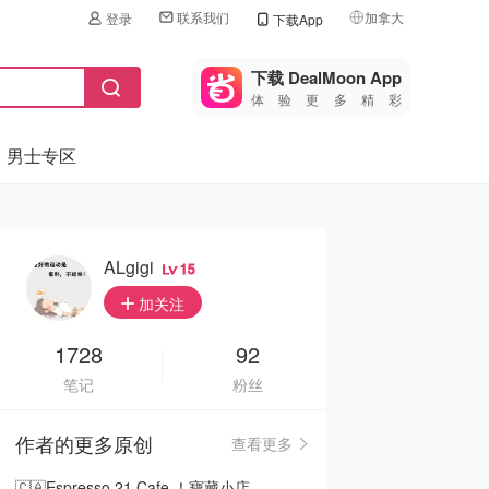
联系我们
加拿大
登录
下载App
🇺🇸
美国
下载 DealMoon App
体验更多精彩
🇨🇳
中国
男士专区
🇨🇦
加拿大
🇬🇧
英国
🇩🇪
德国
ALgigi
15
🇫🇷
加关注
法国
🇮🇹
1728
92
意大利
笔记
粉丝
🇦🇺
澳洲
作者的更多原创
查看更多
🇳🇿
新西兰
🇨🇦Espresso 21 Cafe ！寶藏小店