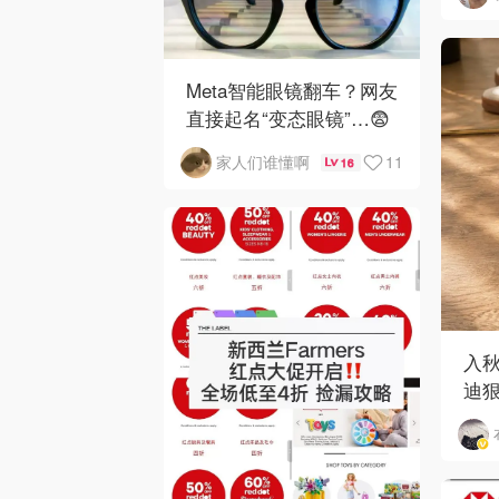
Meta智能眼镜翻车？网友
直接起名“变态眼镜”…😨
11
家人们谁懂啊
16
入
迪狠
和 