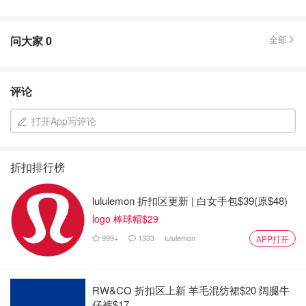
问大家
0
全部
评论
打开App写评论
折扣排行榜
lululemon 折扣区更新 | 白女手包$39(原$48)
logo 棒球帽$29
999+
1333
lululemon
APP打开
RW&CO 折扣区上新 羊毛混纺裙$20 阔腿牛
仔裤$17