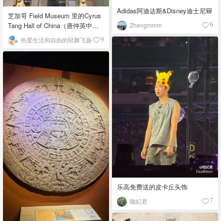
Adidas阿迪达斯&Disney迪士尼🎒
芝加哥 Field Museum 里的Cyrus
Zhengmmm
Tang Hall of China（唐仲英中国
6
馆）
热爱生活和自由的轻舞飞扬
9
乐高免费送的皮卡丘头饰
咖妃君
7