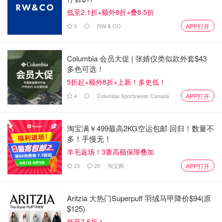
低至2.1折+额外8折+叠8.5折
0
RW & CO
APP打开
Columbia 会员大促 | 张婧仪类似款外套$43
多色可选！
5折起+额外8折+上新！多史低！
4
Columbia Sportswear Canada
APP打开
淘宝满￥499最高2KG空运包邮 回归！数量不
多！手慢无！
羊毛返场！3重高额保障叠加
23
20
淘宝网
APP打开
Aritzia 大热门Superpuff 羽绒马甲降价$94(原
$125)
低至7.5折！