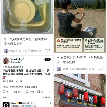
平凡到极致就是高级！德国女画
家的日常美学
鸡妹报喜法国实用信息版
1
☀️ 安全观日食！教你DIY简易投影
仪，绝不伤眼
鸡妹报喜法国实用信息版
1