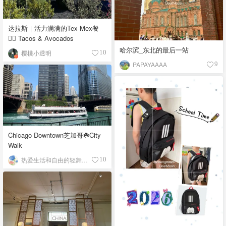
达拉斯｜活力满满的Tex-Mex餐
👉🏼 Tacos & Avocados
哈尔滨_东北的最后一站
樱桃小透明
10
PAPAYAAAA
9
Chicago Downtown芝加哥☘️City
Walk
热爱生活和自由的轻舞飞扬
10