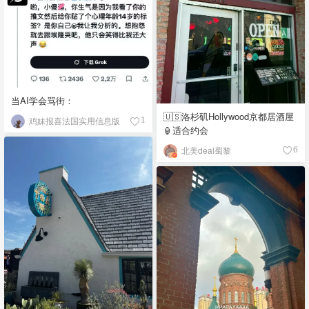
当AI学会骂街：
🇺🇸洛杉矶Hollywood京都居酒屋
鸡妹报喜法国实用信息版
1
🏮适合约会
北美deal蜀黎
6