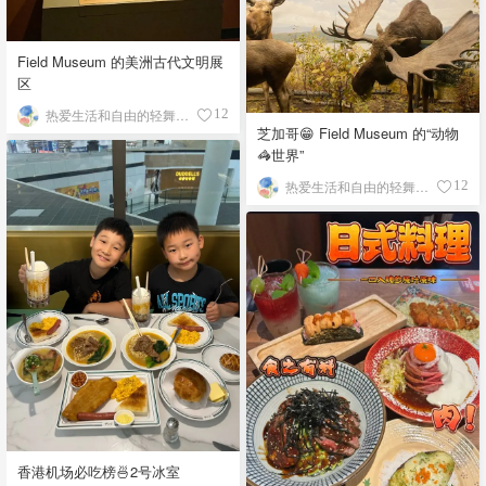
Field Museum 的美洲古代文明展
区
热爱生活和自由的轻舞飞扬
12
芝加哥😁 Field Museum 的“动物
🦓世界”
热爱生活和自由的轻舞飞扬
12
香港机场必吃榜🍜2号冰室