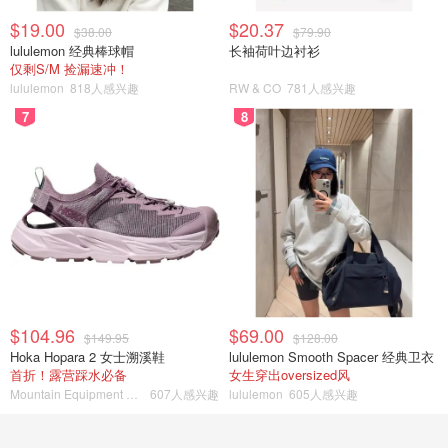
$19.00
$20.37
$38.00
$79.90
lululemon 经典棒球帽
长袖荷叶边衬衫
仅剩S/M 捡漏速冲！
lululemon
818人感兴趣
RW & CO
781人感兴趣
7
8
$104.96
$69.00
$149.95
$128.00
Hoka Hopara 2 女士溯溪鞋
lululemon Smooth Spacer 经典卫衣
首折！露营踩水必备
女生穿出oversized风
Mountain Equipment Company
607人感兴趣
lululemon
605人感兴趣