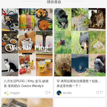
猜你喜欢
八月生活PLOG｜Kitty·盒马·缺德
🐻 来阿拉斯加没偶遇熊？别急，
舅·茉莉奶白·Costco·Wendy's
来这里补救一下！
maggie
abc個c
4
17