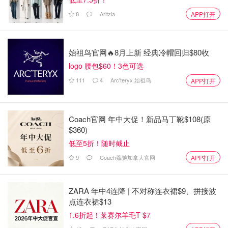
8
Aritzia
APP打开
始祖鸟官网🔥8月上新 经典冷帽回归$80收
logo 腰包$60！3色可选
111
4
Arc'teryx 始祖鸟
APP打开
Coach官网 年中大促！新品马丁靴$108(原
$360)
低至5折！随时截止
9
Coach蔻驰加拿大官网
APP打开
ZARA 年中4连降 | 不对称连衣裙$9、拼接波
点连衣裙$13
1.6折起！莱赛尔羊毛T $7