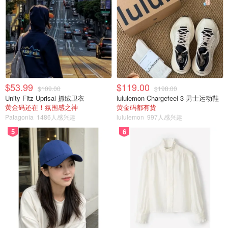
$53.99
$119.00
$109.00
$198.00
Unity Fitz Uprisal 抓绒卫衣
lululemon Chargefeel 3 男士运动鞋
黄金码还在！氛围感之神
黄金码都有货
Patagonia
1486人感兴趣
lululemon
997人感兴趣
5
6