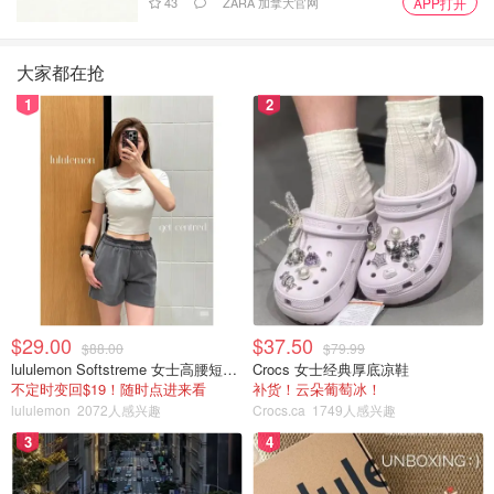
43
ZARA 加拿大官网
APP打开
大家都在抢
1
2
$29.00
$37.50
$88.00
$79.99
lululemon Softstreme 女士高腰短裤 10cm
Crocs 女士经典厚底凉鞋
不定时变回$19！随时点进来看
补货！云朵葡萄冰！
lululemon
2072人感兴趣
Crocs.ca
1749人感兴趣
3
4