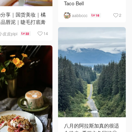
Taco Bell
物分享｜国货美妆｜橘
2
aabbccc
16
新品唇泥｜睫毛打底膏
日韩小物｜眼线笔｜美
14
小皮皮pipi
22
Y💅
八月的阿拉斯加真的很适