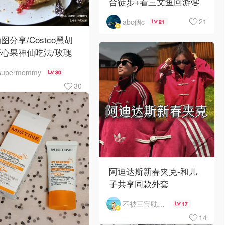
合徒步+看三文鱼回游😬
21
abc個c
21
动图分享/Costco黑胡
心果神仙吃法/玫瑰
蛋松饼配黑胡椒开心果
supermommy
30
惊艳😍
30
阿迪达斯新春夹克-和儿
子共享同款外套
不被三宝耽误的妈
17
14