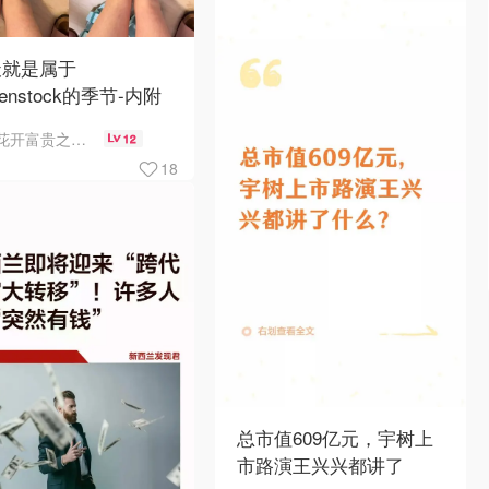
天就是属于
kenstock的季节-内附
何选择
花开富贵之Mo个Mo
12
18
总市值609亿元，宇树上
市路演王兴兴都讲了