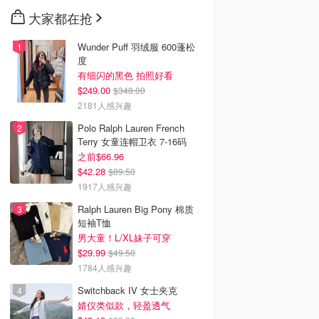
大家都在抢
Wunder Puff 羽绒服 600蓬松
度
有细闪的黑色 拍照好看
$249.00
$348.00
2181人感兴趣
Polo Ralph Lauren French
Terry 女童连帽卫衣 7-16码
之前$66.96
$42.28
$89.50
1917人感兴趣
Ralph Lauren Big Pony 棉质
短袖T恤
男大童！L/XL妹子可穿
$29.99
$49.50
1784人感兴趣
Switchback IV 女士夹克
婧仪类似款，轻盈透气