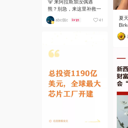
🐻 来阿拉斯加没偶遇
熊？别急，来这里补救一
下！
夏
41
abc個c
21
Bir
如