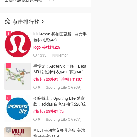
点击排行榜
lululemon 折扣区更新 | 白女手
包$39(原$48)
logo 棒球帽$29
1333
lululemon
手慢无：Arc'teryx 再降！Beta
AR 绿色冲锋衣$420(原$840)
5折起+额外9折 连帽T恤$67
0
Sporting Life CA (CA)
今晚截止：Sporting Life 薅童
款！adidas 白色短袖仅$26(成
人款$34)
5折起+额外8折起
0
Sporting Life CA (CA)
MUJI 长期主义餐具合集 美浓
烧白瓷碗$11.9