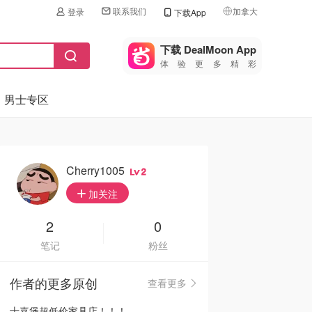
联系我们
加拿大
登录
下载App
🇺🇸
美国
下载 DealMoon App
体验更多精彩
🇨🇳
中国
男士专区
🇨🇦
加拿大
🇬🇧
英国
🇩🇪
德国
Cherry1005
2
🇫🇷
加关注
法国
🇮🇹
2
0
意大利
笔记
粉丝
🇦🇺
澳洲
作者的更多原创
查看更多
🇳🇿
新西兰
士嘉堡超低价家具店！！！