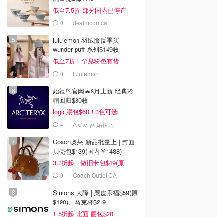
低至7.5折 部分国内已停产
0
dealmoon.ca
lululemon 羽绒服反季买
wunder puff 系列$149收
低至7折！罕见粉色有货
0
lululemon
始祖鸟官网🔥8月上新 经典冷
帽回归$80收
logo 腰包$60！3色可选
4
Arc'teryx 始祖鸟
Coach奥莱 新品批量上 | 封面
贝壳包$139(国内￥1488)
3.3折起！做旧卡包$49(原
$150)
0
Coach Outlet CA
Simons 大降 | 麂皮乐福$59(原
$190)、马克杯$2.9
1.5折起 北面 腰包$20