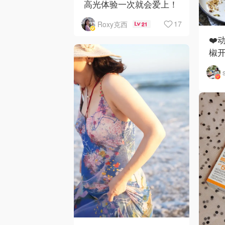
高光体验一次就会爱上！
17
Roxy克西
21
❤️
椒开
全
碎太