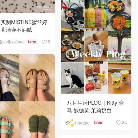
实测MISTINE蜜丝婷
🧴清爽不油腻
8
金小希ssicaa
12
八月生活PLOG｜Kitty·盒
马·缺德舅·茉莉奶白
·Costco·Wendy's
34
maggie
20