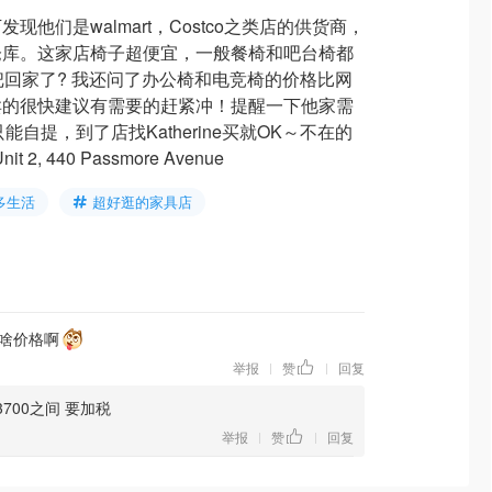
他们是walmart，Costco之类店的供货商，
仓库。这家店椅子超便宜，一般餐椅和吧台椅都
把回家了? 我还问了办公椅和电竞椅的价格比网
卖的很快建议有需要的赶紧冲！提醒一下他家需
能自提，到了店找Katherine买就OK～不在的
, 440 Passmore Avenue
多生活
超好逛的家具店
啥价格啊
举报
赞
回复
|
|
3700之间 要加税
举报
赞
回复
|
|