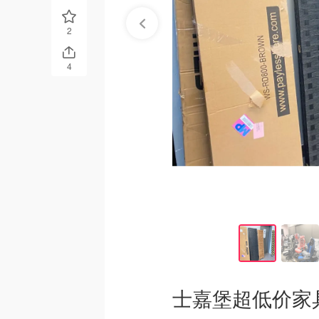
2
4
士嘉堡超低价家