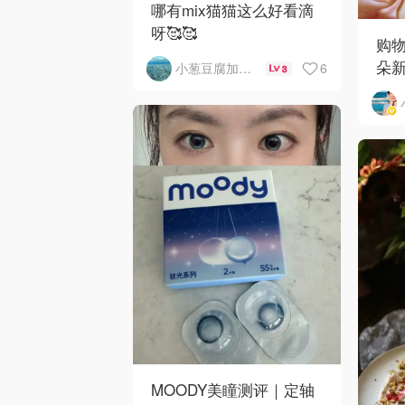
哪有mix猫猫这么好看滴
呀🥰🥰
购
朵
6
小葱豆腐加皮蛋
3
｜
甲DI
MOODY美瞳测评｜定轴