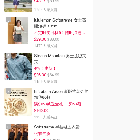
$43.19
$89.99
1754人感兴趣
lululemon Softstreme 女士高
腰短裤 10cm
不定时变回$19！随时点进来看
$29.00
$88.00
1479人感兴趣
Steens Mountain 男士抓绒夹
克
4折！史低！
$26.00
$64.99
1459人感兴趣
Elizabeth Arden 新版抗老金胶
精华60颗
满$160就送全礼！ 买60颗刚好
$160.00
1333人感兴趣
Softstreme 半拉链连衣裙
很有气质
$64.00
$128.00