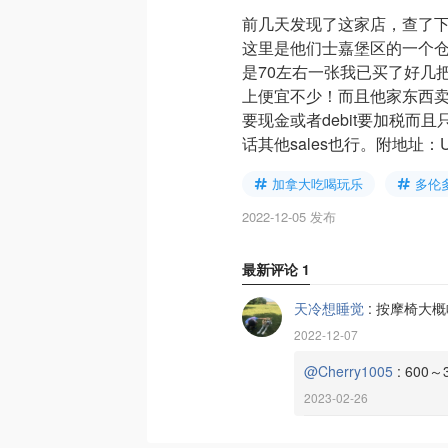
前几天发现了这家店，查了下发现
这里是他们士嘉堡区的一个
是70左右一张我已买了好几
上便宜不少！而且他家东西
要现金或者debit要加税而且只
话其他sales也行。附地址：Unit 2
加拿大吃喝玩乐
多伦
2022-12-05 发布
最新评论
1
天冷想睡觉
:
按摩椅大概
2022-12-07
@Cherry1005
:
600～
2023-02-26