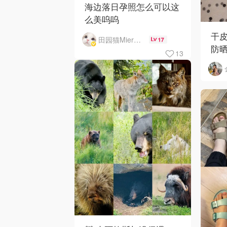
海边落日孕照怎么可以这
么美呜呜
干皮
田园猫MierCat
17
防晒
13