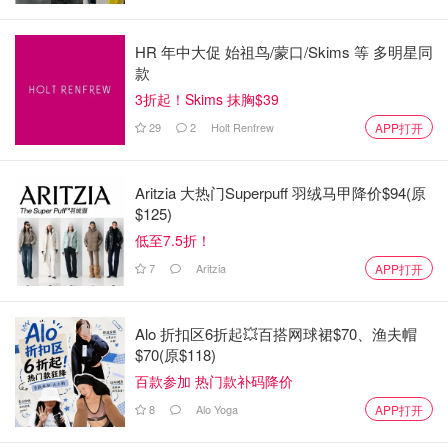
HR 年中大促 始祖鸟/蒙口/Skims 等 多明星同
款
3折起！Skims 抹胸$39
29
2
Holt Renfrew
APP打开
Aritzia 大热门Superpuff 羽绒马甲降价$94(原
$125)
低至7.5折！
7
Aritzia
APP打开
Alo 折扣区6折起💥百搭网球裙$70、渔夫帽
$70(原$118)
百款参加 热门款补码降价
8
Alo Yoga
APP打开