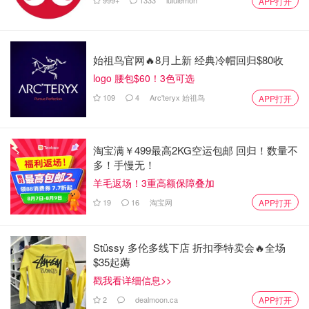
999+
1333
lululemon
APP打开
始祖鸟官网🔥8月上新 经典冷帽回归$80收
logo 腰包$60！3色可选
109
4
Arc'teryx 始祖鸟
APP打开
淘宝满￥499最高2KG空运包邮 回归！数量不
多！手慢无！
羊毛返场！3重高额保障叠加
19
16
淘宝网
APP打开
Stüssy 多伦多线下店 折扣季特卖会🔥全场
$35起薅
戳我看详细信息>>
2
dealmoon.ca
APP打开