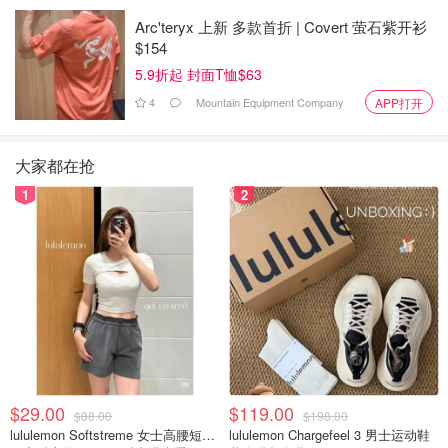
Arc'teryx 上新 多款首折 | Covert 萤石紫开衫
$154
5.9折起 封面T恤$63
4
Mountain Equipment Company
APP打开
大家都在抢
1
2
$29.00
$119.00
$88.00
$198.00
lululemon Softstreme 女士高腰短裤 10cm
lululemon Chargefeel 3 男士运动鞋