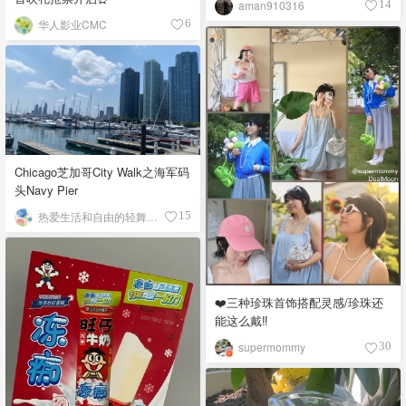
aman910316
14
华人影业CMC
6
Chicago芝加哥City Walk之海军码
头Navy Pier
热爱生活和自由的轻舞飞扬
15
❤️三种珍珠首饰搭配灵感/珍珠还
能这么戴‼️
supermommy
30