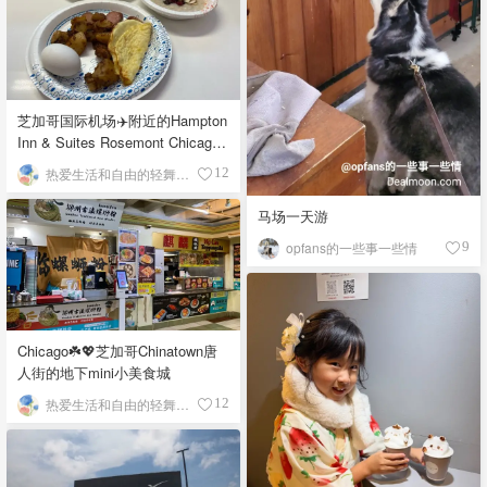
芝加哥国际机场✈️附近的Hampton
Inn & Suites Rosemont Chicago
O'Hare自助早餐
热爱生活和自由的轻舞飞扬
12
马场一天游
opfans的一些事一些情
9
Chicago☘️💖芝加哥Chinatown唐
人街的地下mini小美食城
热爱生活和自由的轻舞飞扬
12