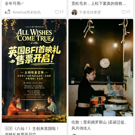
全年可用✅
宽松毛衣，上松下紧真的很救比
例
America周末快讯
不要坚持要爱
15
15
伦敦｜普莉姆罗斯山 |圣诞迁徙,
风月俏佳人
🇬🇧《八仙！》主创来英国啦！
首映礼抢票开启⏰