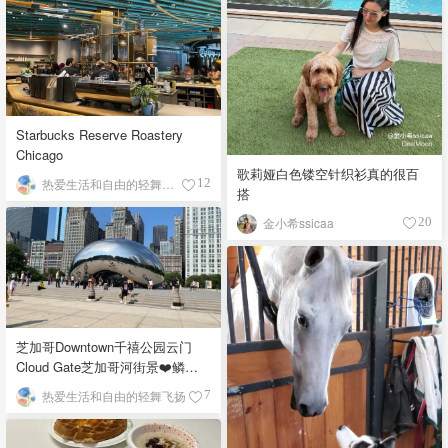
Starbucks Reserve Roastery
Chicago
歌莉娅白色镂空针织衫真的很百
热爱生活和自由的轻舞飞扬
12
搭
金小希ssicaa
20
芝加哥Downtown千禧公园云门
Cloud Gate芝加哥河街景❤️鳞次
栉比的高楼
热爱生活和自由的轻舞飞扬
7