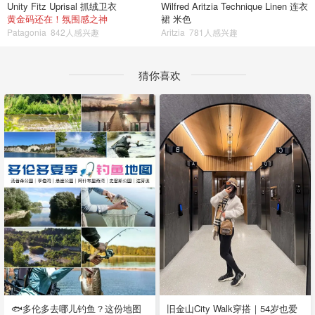
Unity Fitz Uprisal 抓绒卫衣
Wilfred Aritzia Technique Linen 连衣
黄金码还在！氛围感之神
裙 米色
Patagonia
842人感兴趣
Aritzia
781人感兴趣
猜你喜欢
🐟多伦多去哪儿钓鱼？这份地图
旧金山City Walk穿搭｜54岁也爱