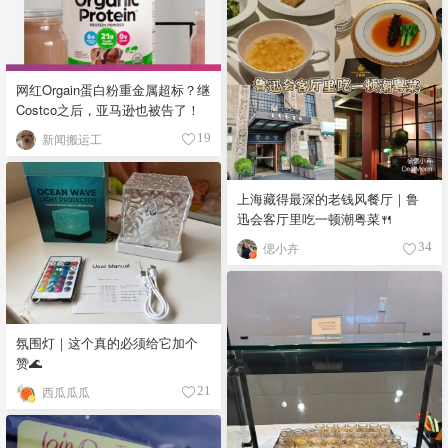
网红Orgain蛋白粉重金属超标？继
Costco之后，亚马逊也被告了！
新闻搬运工
19
上海藏得最深的老钱风餐厅｜鲁
迅会客厅里吃一顿潮粤菜🍴
偲小卉
34
氛围灯｜这个真的必须给它加个
赞🌊
西瓜瓜瓜
21