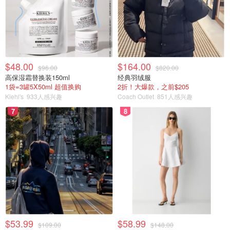
$48.00
$164.00
$96.00
$820.00
高保湿霜替换装150ml
经典羽绒服
1袋=3罐5X50ml 超值换购
2折！大爆款，之前$205
Kiehl's
933人感兴趣
Coach Outlet
851人感兴趣
7
8
$53.99
$58.99
$109.00
$148.00