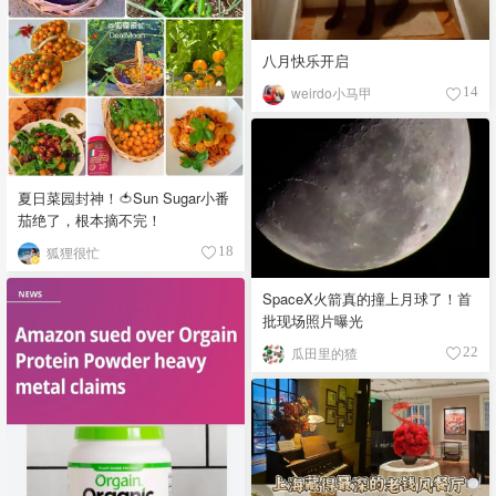
八月快乐开启
weirdo小马甲
14
夏日菜园封神！🍅Sun Sugar小番
茄绝了，根本摘不完！
狐狸很忙
18
SpaceX火箭真的撞上月球了！首
批现场照片曝光
瓜田里的猹
22