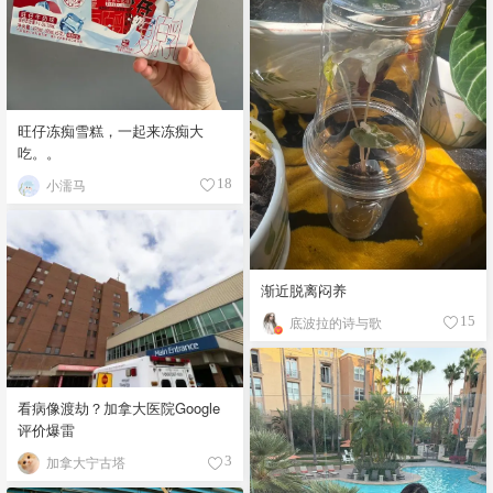
旺仔冻痴雪糕，一起来冻痴大
吃。。
小濡马
18
渐近脱离闷养
底波拉的诗与歌
15
看病像渡劫？加拿大医院Google
评价爆雷
加拿大宁古塔
3