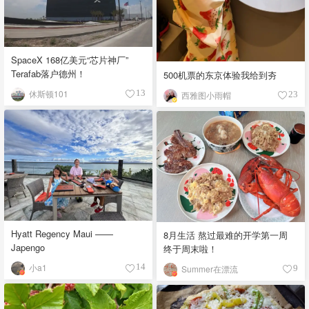
SpaceX 168亿美元“芯片神厂”
Terafab落户德州！
500机票的东京体验我给到夯
休斯顿101
13
西雅图小雨帽
23
Hyatt Regency Maui ——
8月生活 熬过最难的开学第一周
Japengo
终于周末啦！
小a1
14
Summer在漂流
9