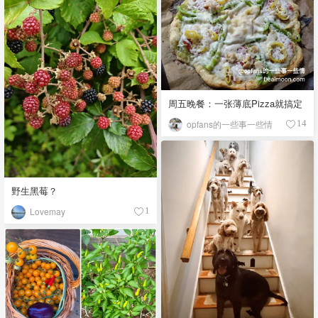
周五晚餐：一张薄底Pizza就搞定
opfans的一些事一些情
14
野生黑莓？
Lovemay
1