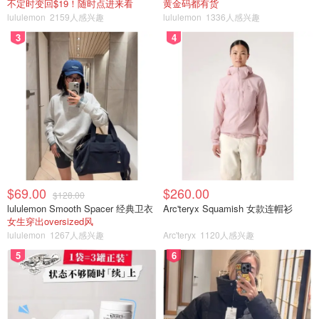
不定时变回$19！随时点进来看
黄金码都有货
lululemon
2159人感兴趣
lululemon
1336人感兴趣
3
4
$69.00
$260.00
$128.00
lululemon Smooth Spacer 经典卫衣
Arc'teryx Squamish 女款连帽衫
女生穿出oversized风
lululemon
1267人感兴趣
Arc'teryx
1120人感兴趣
5
6