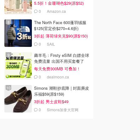
5.5折！金珊瑚色$29(原$52)
0
Amazon.ca
The North Face 600蓬羽绒服
$125(官定价$270=4.6折)
3折起 薄荷绿夹克$90(原$150)
0
SAIL
薅羊毛：Firsty eSIM 白嫖全球
免费流量 出国不用买套餐了
每天免费300MB 可叠加！
0
dealmoon.ca
Simons 潮鞋抄底降 | 封面麂皮
乐福$59(原$159)
3折起 男士皮鞋$49
0
Simons加拿大官网