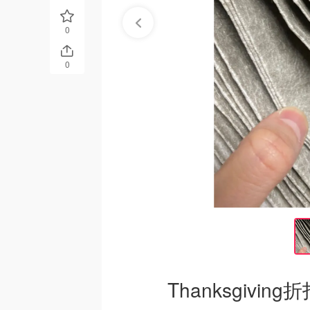
0
0
Thanksgiv