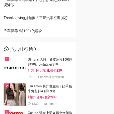
调滤芯
Thanksgiving折扣购入三层汽车空调滤芯
汽车保养省$100+的秘诀
点击排行榜
Simons 大降 | 麂皮乐福$59(原
$190)、床品套装$19
1.5折起 北极狐腰包$29
0
Simons加拿大官网
lululemon 折扣区更新 | 奶茶色
牛角包$74 (原$98）
封面2合1阔腿裤$99
1333
lululemon
Costco 清仓上新🔥超火米菲造