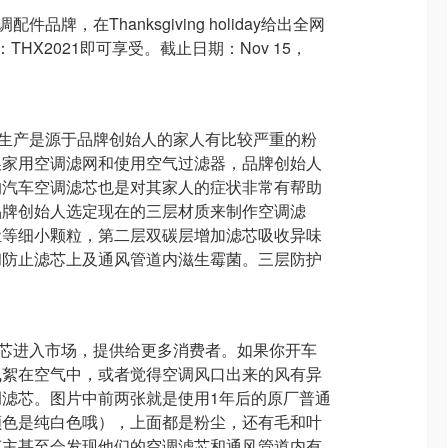
配件品牌，在Thanksgiving holiday给出全网
code：THX2021即可享受。截止日期：Nov 15，
滤芯的生产是源于品牌创始人的家人有比较严重的粉
换家用空调滤网和使用空气过滤器，品牌创始人
的汽车空调滤芯也是对其家人的症状非常有帮助
品牌创始人选定现在的三层材质来制作空调滤
尘等细小颗粒，第二层双碳层增加滤芯吸收异味
和防止滤芯上及通风管道内滋生霉菌。三层防护
空调滤芯进入市场，提供给更多消费者。如果你开车
飞絮在空气中，或者觉得空调风口出来的风有异
滤芯。图片中前两张就是使用1年后的原厂普通
颜色是纯白色哦），上面都是粉尘，还有毛和叶
车主甚至会发现他们的空调滤芯和通风管道内有