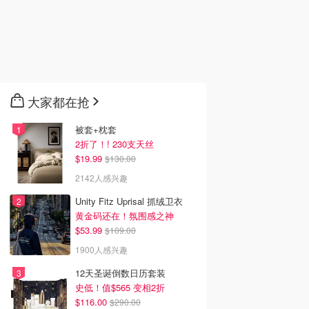
大家都在抢
被套+枕套
2折了！! 230支天丝
$19.99
$130.00
2142人感兴趣
Unity Fitz Uprisal 抓绒卫衣
黄金码还在！氛围感之神
$53.99
$109.00
1900人感兴趣
12天圣诞倒数日历套装
史低！值$565 变相2折
$116.00
$290.00