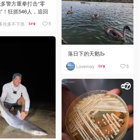
多警方重拳打击“零
”！狂抓546人，追回
0万赃物
5
多伦多不下班
9
落日下的天鹅🦢
5
Lovemay
9