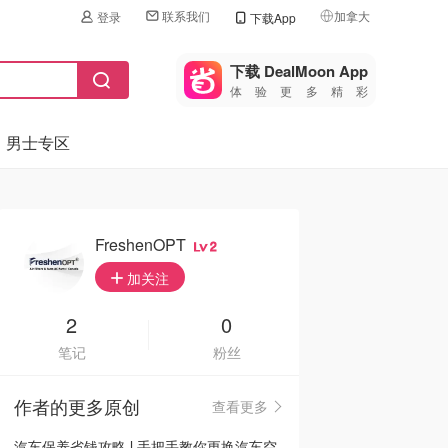
联系我们
加拿大
登录
下载App
🇺🇸
美国
下载 DealMoon App
体验更多精彩
🇨🇳
中国
男士专区
🇨🇦
加拿大
🇬🇧
英国
🇩🇪
德国
FreshenOPT
2
🇫🇷
加关注
法国
🇮🇹
2
0
意大利
笔记
粉丝
🇦🇺
澳洲
作者的更多原创
查看更多
🇳🇿
新西兰
汽车保养省钱攻略 l 手把手教你更换汽车空