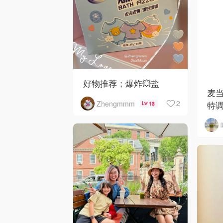
好物推荐；爆炸💥盐
麦
2
Zhengmmm
特调
13
来