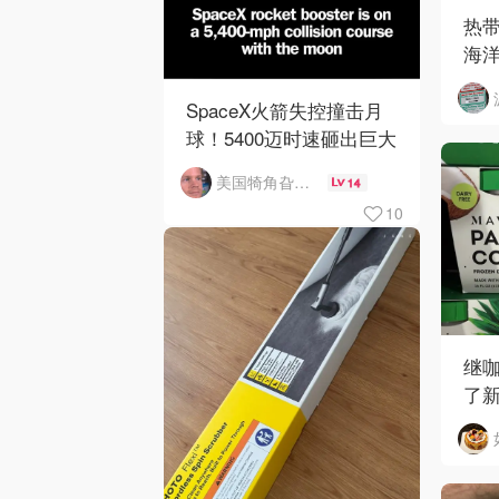
热
海
SpaceX火箭失控撞击月
球！5400迈时速砸出巨大
陨石坑
美国犄角旮旯新鲜事
14
10
继咖
了