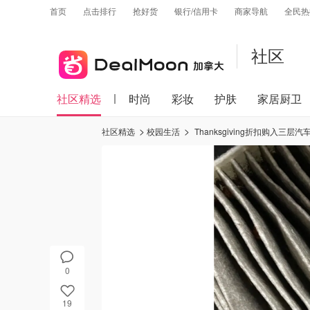
首页
点击排行
抢好货
银行/信用卡
商家导航
全民热
社区
社区精选
时尚
彩妆
护肤
家居厨卫
社区精选
校园生活
Thanksgiving折扣购入三层
0
19