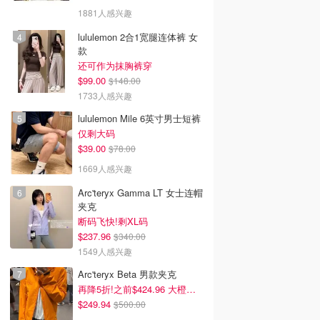
1881人感兴趣
lululemon 2合1宽腿连体裤 女
款
还可作为抹胸裤穿
$99.00
$148.00
1733人感兴趣
lululemon Mile 6英寸男士短裤
仅剩大码
$39.00
$78.00
1669人感兴趣
Arc'teryx Gamma LT 女士连帽
夹克
断码飞快!剩XL码
$237.96
$340.00
1549人感兴趣
Arc'teryx Beta 男款夹克
再降5折!之前$424.96 大橙子好显白 蹲补
$249.94
$500.00