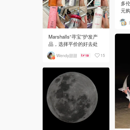
多伦
元购
16
Marshalls“寻宝”护发产
品，选择平价的好去处
15
Wendy甜甜
19