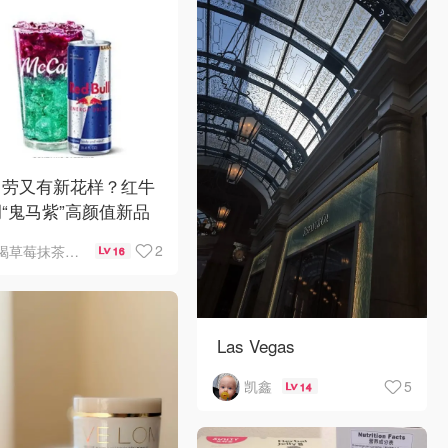
当劳又有新花样？红牛
“鬼马紫”高颜值新品
了，好喝吗？
2
喝草莓抹茶瘦5斤
16
Las Vegas
5
凯鑫
14