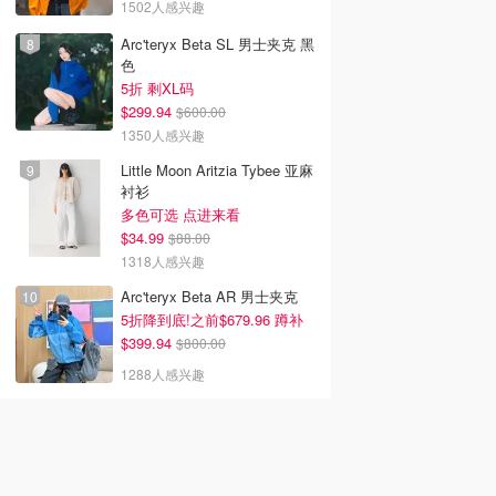
1502人感兴趣
Arc'teryx Beta SL 男士夹克 黑
色
5折 剩XL码
$299.94
$600.00
1350人感兴趣
Little Moon Aritzia Tybee 亚麻
衬衫
多色可选 点进来看
$34.99
$88.00
1318人感兴趣
Arc'teryx Beta AR 男士夹克
5折降到底!之前$679.96 蹲补
$399.94
$800.00
1288人感兴趣