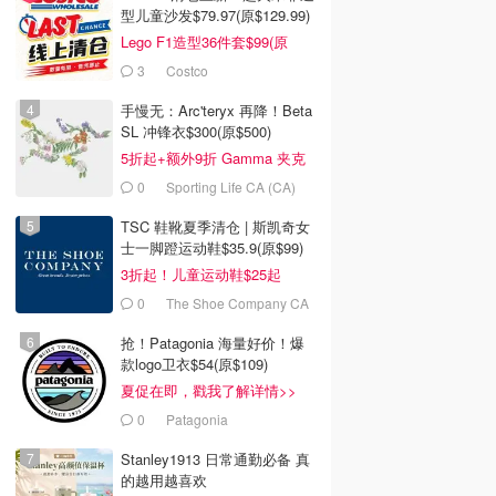
型儿童沙发$79.97(原$129.99)
Lego F1造型36件套$99(原
$159)
3
Costco
手慢无：Arc'teryx 再降！Beta
SL 冲锋衣$300(原$500)
5折起+额外9折 Gamma 夹克
$238
0
Sporting Life CA (CA)
TSC 鞋靴夏季清仓 | 斯凯奇女
士一脚蹬运动鞋$35.9(原$99)
3折起！儿童运动鞋$25起
0
The Shoe Company CA
(CA)
抢！Patagonia 海量好价！爆
款logo卫衣$54(原$109)
夏促在即，戳我了解详情>>
0
Patagonia
Stanley1913 日常通勤必备 真
的越用越喜欢