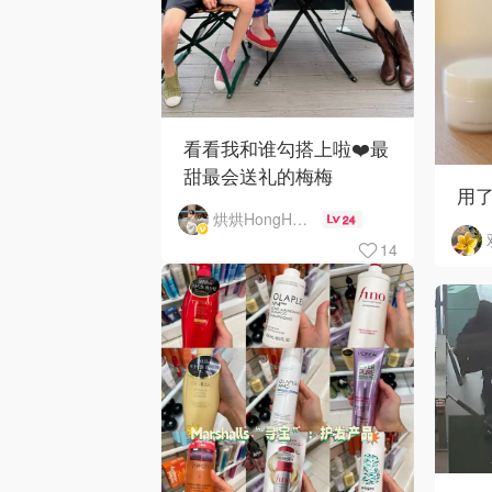
看看我和谁勾搭上啦❤️最
甜最会送礼的梅梅
用了
烘烘HongHong
24
14