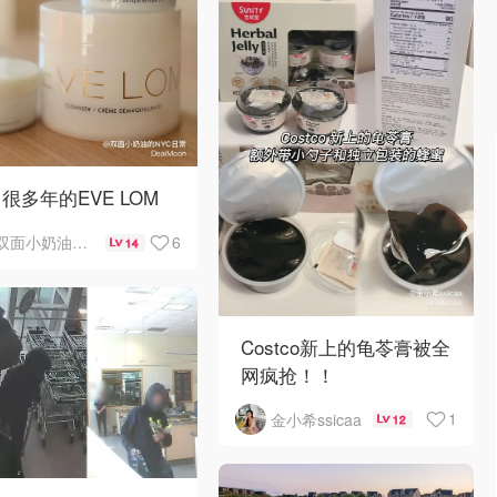
很多年的EVE LOM
6
双面小奶油的NYC日常
14
Costco新上的龟苓膏被全
网疯抢！！
1
金小希ssicaa
12