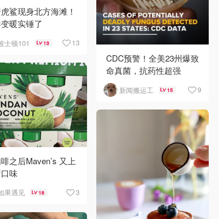
带虎鲨现身北方海滩！
洋变暖实锤了
13
波士顿101
13
CDC预警！全美23州爆致
命真菌，抗药性超强
9
新闻搬运工
15
啡之后Maven’s 又上
新口味
3
如果遇见
16