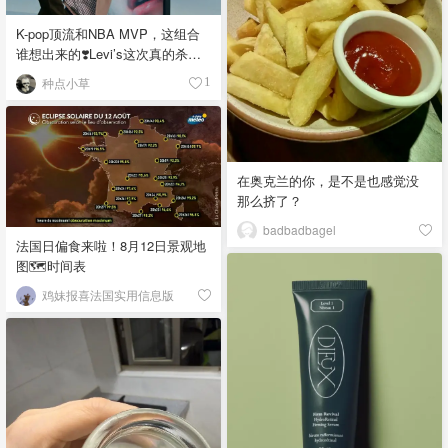
K-pop顶流和NBA MVP，这组合
谁想出来的❣️Levi’s这次真的杀疯
了！
种点小草
1
在奥克兰的你，是不是也感觉没
那么挤了？
badbadbagel
法国日偏食来啦！8月12日景观地
图🗺️时间表
鸡妹报喜法国实用信息版