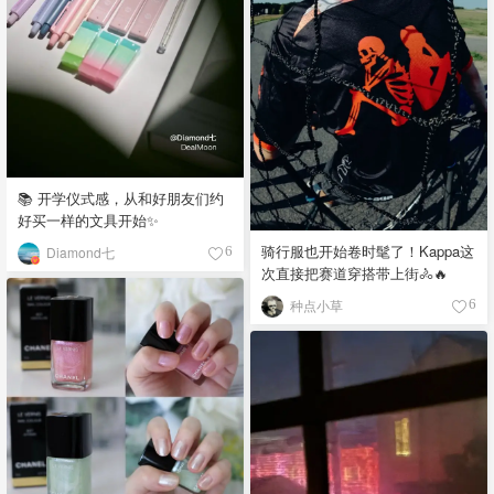
📚 开学仪式感，从和好朋友们约
好买一样的文具开始✨
骑行服也开始卷时髦了！Kappa这
Diamond七
6
次直接把赛道穿搭带上街🚴🔥
种点小草
6