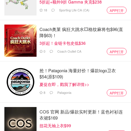
5折起+额外9折 Gamma 夹克$238
18
Sporting Life CA (CA)
APP打开
Coach奥莱 疯狂大跳水💥格纹麻将包$96(直
降$63)！
3折起！金链卡包史低$36
0
Coach Outlet CA
APP打开
抢！Patagonia 海量好价！爆款logo卫衣
$54(原$109)
夏促在即，戳我了解详情>>
8
Patagonia
APP打开
COS 官网 新品/爆款实时更新！蓝色衬衫连
衣裙$169
扭花无袖上衣$99