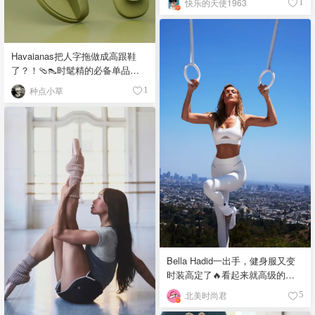
快乐的天使1963
1
Havaianas把人字拖做成高跟鞋
了？！🩴👠时髦精的必备单品
吧！
种点小草
1
Bella Hadid一出手，健身服又变
时装高定了🔥看起来就高级的不
行❣️
北美时尚君
5