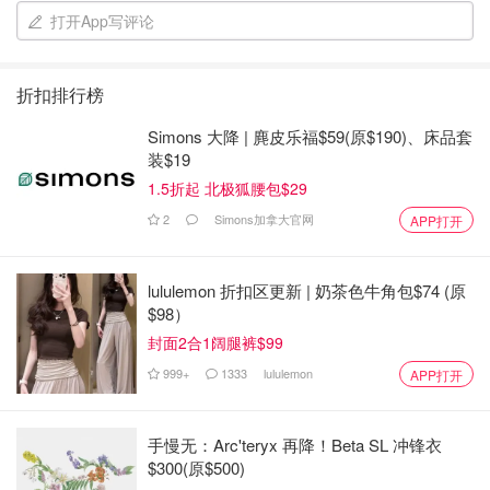
打开App写评论
折扣排行榜
Simons 大降 | 麂皮乐福$59(原$190)、床品套
装$19
1.5折起 北极狐腰包$29
2
Simons加拿大官网
APP打开
lululemon 折扣区更新 | 奶茶色牛角包$74 (原
$98）
封面2合1阔腿裤$99
999+
1333
lululemon
APP打开
手慢无：Arc'teryx 再降！Beta SL 冲锋衣
$300(原$500)