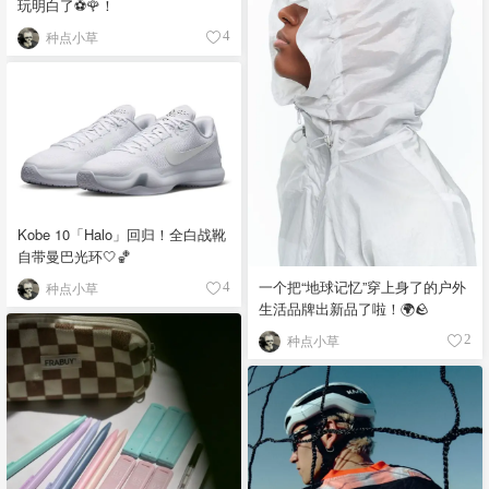
玩明白了⚽️🌹！
种点小草
4
Kobe 10「Halo」回归！全白战靴
自带曼巴光环🤍🏀
一个把“地球记忆”穿上身了的户外
种点小草
4
生活品牌出新品了啦！🌍🪨
种点小草
2