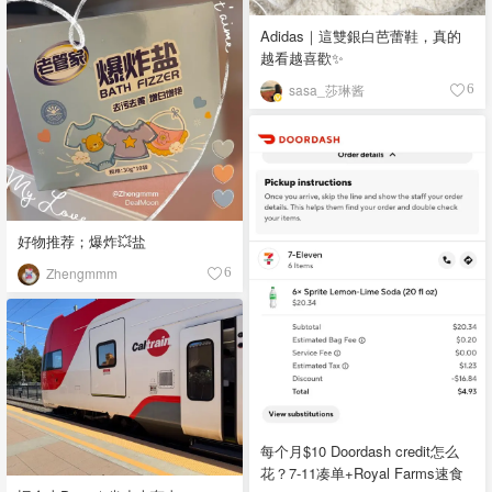
Adidas｜這雙銀白芭蕾鞋，真的
越看越喜歡✨
sasa_莎琳酱
6
好物推荐；爆炸💥盐
Zhengmmm
6
每个月$10 Doordash credit怎么
花？7-11凑单+Royal Farms速食