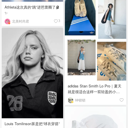
Athleta这次真的“跳”进芭蕾圈了🩰
✨
北美时尚君
3
adidas Stan Smith Lo Pro｜夏天
就是很适合这样一双轻盈的小白
鞋
钟锁锁
Louis Tomlinson算是把“球衣穿搭”