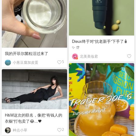
Dieux终于对“抗老新手”下手了🧴
✨ ⁉️
我的开菲尔菌粒活过来了
北美美妆君
小葱豆腐加皮蛋
5
H&M这次的联名，像把“有钱人的
衣橱”打包卖了😂...🖤
种点小草
2