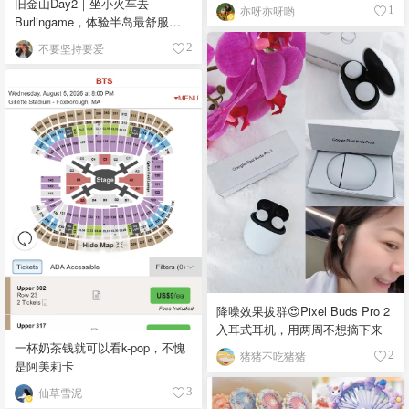
旧金山Day2｜坐小火车去
亦呀亦呀哟
1
Burlingame，体验半岛最舒服的
小镇生活🌿
不要坚持要爱
2
降噪效果拔群😍Pixel Buds Pro 2
入耳式耳机，用两周不想摘下来
一杯奶茶钱就可以看k-pop，不愧
猪猪不吃猪猪
2
是阿美莉卡
仙草雪泥
3