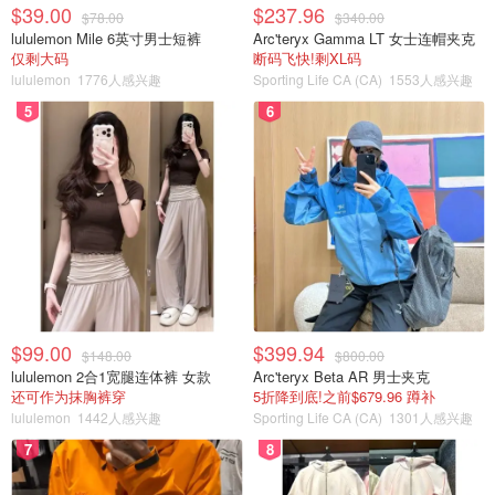
$39.00
$237.96
$78.00
$340.00
lululemon Mile 6英寸男士短裤
Arc'teryx Gamma LT 女士连帽夹克
仅剩大码
断码飞快!剩XL码
lululemon
1776人感兴趣
Sporting Life CA (CA)
1553人感兴趣
5
6
$99.00
$399.94
$148.00
$800.00
lululemon 2合1宽腿连体裤 女款
Arc'teryx Beta AR 男士夹克
还可作为抹胸裤穿
5折降到底!之前$679.96 蹲补
lululemon
1442人感兴趣
Sporting Life CA (CA)
1301人感兴趣
7
8