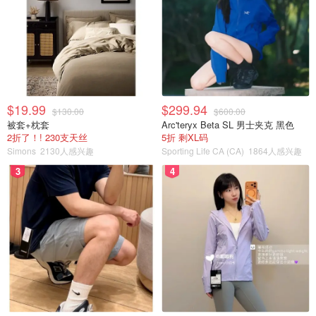
$19.99
$299.94
$130.00
$600.00
被套+枕套
Arc'teryx Beta SL 男士夹克 黑色
2折了！! 230支天丝
5折 剩XL码
Simons
2130人感兴趣
Sporting Life CA (CA)
1864人感兴趣
3
4