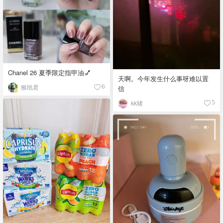
Chanel 26 夏季限定指甲油💅
天啊。今年发生什么事呀难以置
猴纸君
6
信
kk猪
5