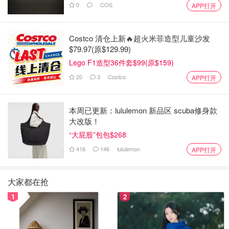
0
COS
APP打开
Costco 清仓上新🔥超火米菲造型儿童沙发
$79.97(原$129.99)
Lego F1造型36件套$99(原$159)
20
3
Costco
APP打开
本周已更新：lululemon 新品区 scuba修身款
大改版！
“大屁股”包包$268
416
146
lululemon
APP打开
大家都在抢
1
2