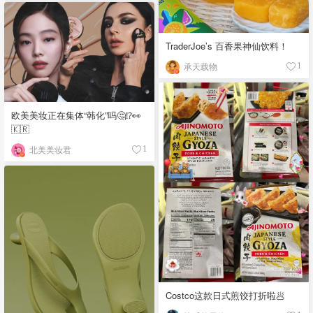
TraderJoe’s 百香果神仙饮料！
承天载物
1
欧美美妆正在集体“韩化”吗🤔⁉️👀
🇰🇷
北美美妆君
1
Costco这款日式煎饺打折啦🥟