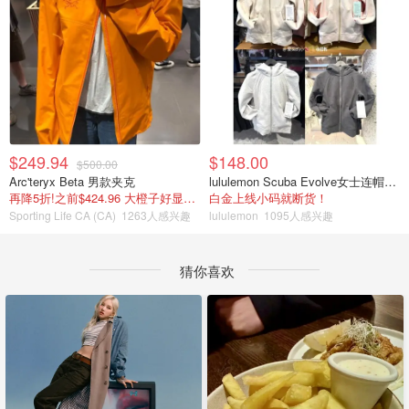
$249.94
$148.00
$500.00
Arc'teryx Beta 男款夹克
lululemon Scuba Evolve女士连帽卫衣 全拉链
再降5折!之前$424.96 大橙子好显白 蹲补
白金上线小码就断货！
Sporting Life CA (CA)
1263人感兴趣
lululemon
1095人感兴趣
猜你喜欢