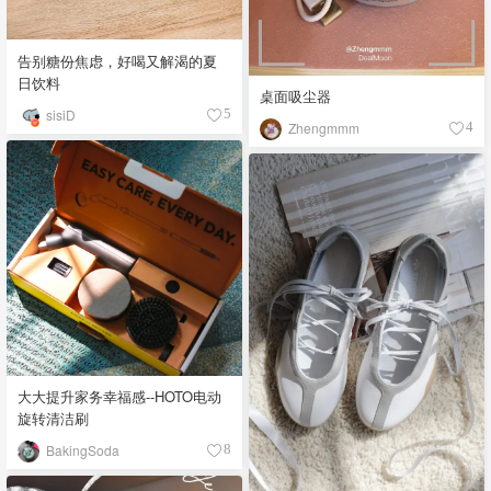
告别糖份焦虑，好喝又解渴的夏
日饮料
桌面吸尘器
sisiD
5
Zhengmmm
4
大大提升家务幸福感--HOTO电动
旋转清洁刷
BakingSoda
8