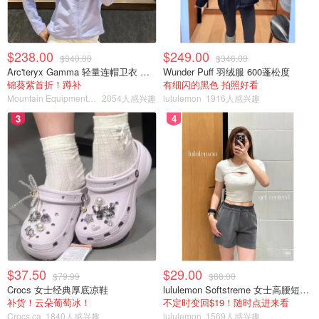
$238.00
$249.00
$340.00
$348.00
Arc'teryx Gamma 轻量连帽卫衣 女款
Wunder Puff 羽绒服 600蓬松度
锦葵紫首折！蹲补
有细闪的黑色 拍照好看
Mountain Equipment Company
2054人感兴趣
lululemon
1916人感兴趣
3
4
$37.50
$29.00
$79.99
$88.00
Crocs 女士经典厚底凉鞋
lululemon Softstreme 女士高腰短裤 10cm
补货！云朵葡萄冰！
不定时变回$19！随时点进来看
Crocs.ca
1840人感兴趣
lululemon
1569人感兴趣