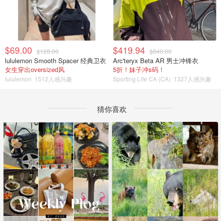
$69.00
$419.94
$128.00
$840.00
lululemon Smooth Spacer 经典卫衣
Arc'teryx Beta AR 男士冲锋衣
女生穿出oversized风
5折！妹子冲s码！
lululemon
1512人感兴趣
Sporting Life CA (CA)
1327人感兴趣
猜你喜欢