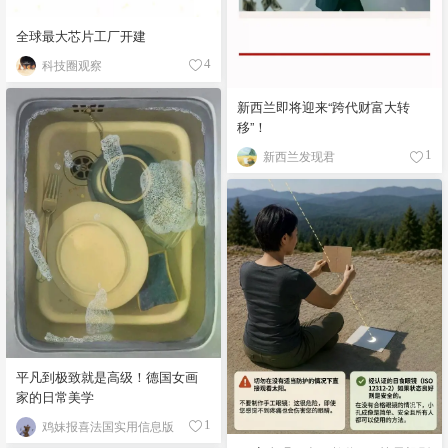
全球最大芯片工厂开建
科技圈观察
4
新西兰即将迎来“跨代财富大转
移”！
新西兰发现君
1
平凡到极致就是高级！德国女画
家的日常美学
鸡妹报喜法国实用信息版
1