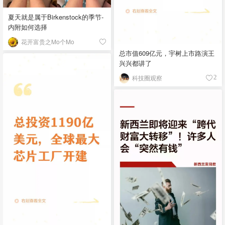
夏天就是属于Birkenstock的季节-
内附如何选择
花开富贵之Mo个Mo
总市值609亿元，宇树上市路演王
兴兴都讲了
科技圈观察
2