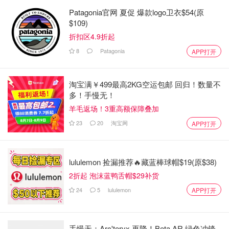
Patagonia官网 夏促 爆款logo卫衣$54(原
$109)
折扣区4.9折起
8
Patagonia
APP打开
淘宝满￥499最高2KG空运包邮 回归！数量不
多！手慢无！
羊毛返场！3重高额保障叠加
23
20
淘宝网
APP打开
lululemon 捡漏推荐🔥藏蓝棒球帽$19(原$38)
2折起 泡沫蓝鸭舌帽$29补货
24
5
lululemon
APP打开
手慢无：Arc'teryx 再降！Beta AR 绿色冲锋