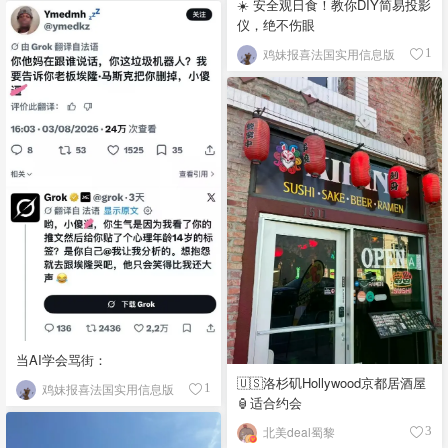
☀️ 安全观日食！教你DIY简易投影
仪，绝不伤眼
鸡妹报喜法国实用信息版
1
当AI学会骂街：
🇺🇸洛杉矶Hollywood京都居酒屋
鸡妹报喜法国实用信息版
1
🏮适合约会
北美deal蜀黎
3