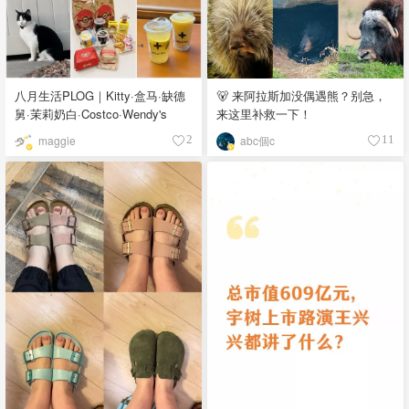
八月生活PLOG｜Kitty·盒马·缺德
🐻 来阿拉斯加没偶遇熊？别急，
舅·茉莉奶白·Costco·Wendy's
来这里补救一下！
maggie
abc個c
2
11