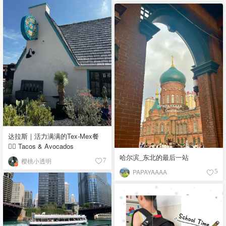
达拉斯｜活力满满的Tex-Mex餐
👉🏼 Tacos & Avocados
哈尔滨_东北的最后一站
樱桃小透明
7
PAPAYAAAA
5