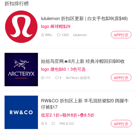
折扣排行榜
lululemon 折扣区更新 | 白女手包$39(原$48)
logo 棒球帽$29
999+
1333
lululemon
APP打开
始祖鸟官网🔥8月上新 经典冷帽回归$80收
logo 腰包$60！3色可选
111
4
Arc'teryx 始祖鸟
APP打开
RW&CO 折扣区上新 羊毛混纺裙$20 阔腿牛
仔裤$17
低至2.1折+额外8折+叠8.5折
0
RW & CO
APP打开