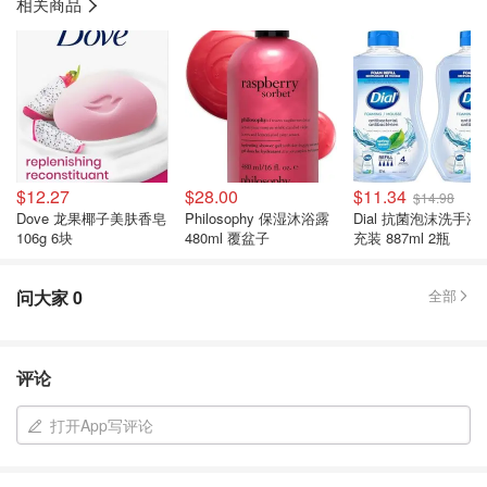
相关商品
$12.27
$28.00
$11.34
$14.98
Dove 龙果椰子美肤香皂
Philosophy 保湿沐浴露
Dial 抗菌泡沫洗手液
106g 6块
480ml 覆盆子
充装 887ml 2瓶
问大家
0
全部
评论
打开App写评论