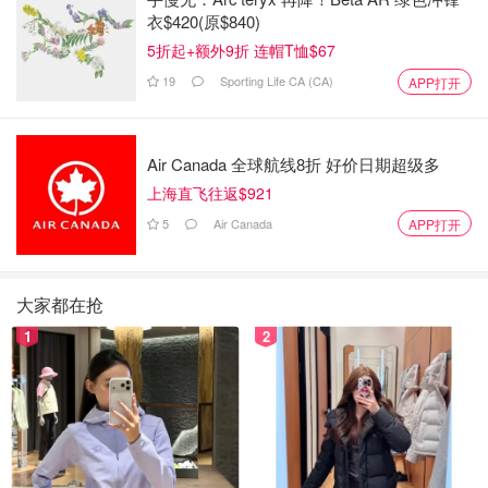
衣$420(原$840)
5折起+额外9折 连帽T恤$67
19
Sporting Life CA (CA)
APP打开
Air Canada 全球航线8折 好价日期超级多
上海直飞往返$921
5
Air Canada
APP打开
大家都在抢
1
2