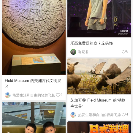
乐高免费送的皮卡丘头饰
咖妃君
6
Field Museum 的美洲古代文明展
区
热爱生活和自由的轻舞飞扬
6
芝加哥😁 Field Museum 的“动物
🦓世界”
热爱生活和自由的轻舞飞扬
4