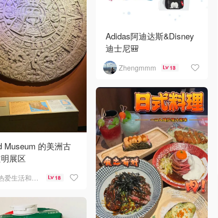
Adidas阿迪达斯&Disney
迪士尼🎒
Zhengmmm
13
ld Museum 的美洲古
文明展区
热爱生活和自由的轻舞飞扬
18