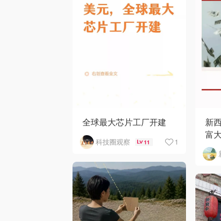
全球最大芯片工厂开建
新西
富大
1
科技圈观察
11