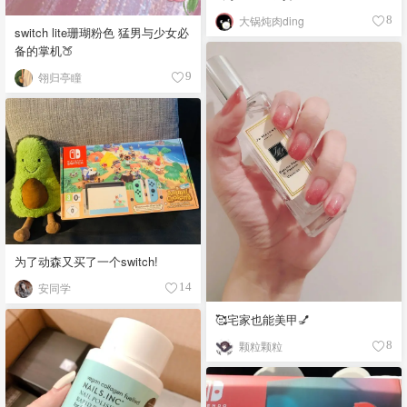
大锅炖肉ding
8
switch lite珊瑚粉色 猛男与少女必
备的掌机🍑
翎归亭瞳
9
为了动森又买了一个switch!
安同学
14
🥰宅家也能美甲💅
颗粒颗粒
8