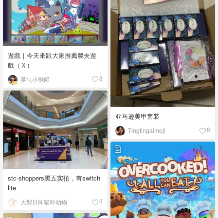
遊戲｜今天來跟大家推薦農夫遊
戲（Ｘ）
麥屯小飛船
8
亚马逊美甲套装
Tingtingaimoji
8
stc-shoppers黑五实拍，有switch
lite
大型日间猫科动物
8