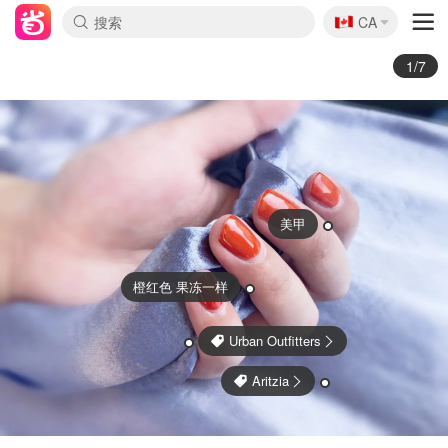
🇨🇦
CA
2/7
自己做的干花
美甲
豆灰绿