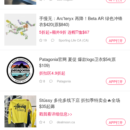
手慢无：Arc'teryx 再降！Beta AR 绿色冲锋
衣$420(原$840)
5折起+额外9折 连帽T恤$67
19
Sporting Life CA (CA)
APP打开
Patagonia官网 夏促 爆款logo卫衣$54(原
$109)
折扣区4.9折起
8
Patagonia
APP打开
Stüssy 多伦多线下店 折扣季特卖会🔥全场
$35起薅
戳我看详细信息>>
4
dealmoon.ca
APP打开