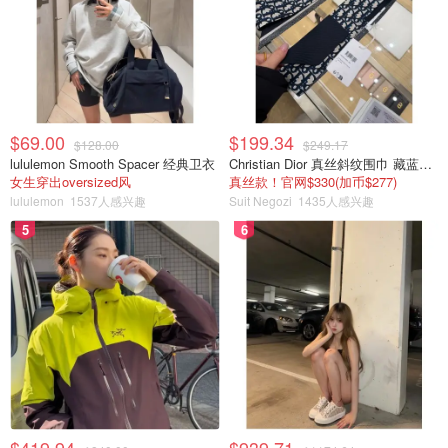
$69.00
$199.34
$128.00
$249.17
lululemon Smooth Spacer 经典卫衣
Christian Dior 真丝斜纹围巾 藏蓝米色
女生穿出oversized风
真丝款！官网$330(加币$277)
lululemon
1537人感兴趣
Suit Negozi
1435人感兴趣
5
6
$419.94
$939.71