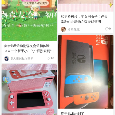
猛男捡树枝，宅女网虫子！任天
堂Switch动物之森游戏评测
诸葛筱暖
9
集合啦!!💛动物森友会💛初体验 |
来自一个新手小白的**强烈安利**|
S大王的fafa世界
18
终于Switch到了