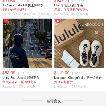
$840.00
$1174.64
Arc'teryx Beta AR 男士冲锋衣
Dior 厚底运动鞋 米色
5折！妹子冲s码！
厚底！很显腿长的老花款
Sporting Life CA (CA)
1351人感兴趣
Suit Negozi
1285人感兴趣
7
8
$53.99
$119.00
$109.00
$198.00
Unity Fitz Uprisal 抓绒卫衣
lululemon Chargefeel 3 男士运动鞋
黄金码还在！氛围感之神
黄金码都有货
Patagonia
1276人感兴趣
lululemon
1165人感兴趣
猜你喜欢