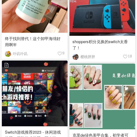
终于找到替代！这个卸甲海绵好
shoppers积分兑换的switch太香
用啊🌸
了！
卟叽卟叽
9
樱桃胖胖
18
Switch游戏推荐2023 - 休闲游戏
克里de绿色美甲合集，初学者可