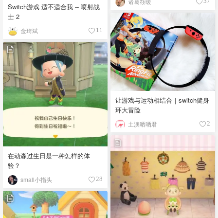
诸葛筱暖
37
Switch游戏 适不适合我 -- 喷射战
士 2
金琦斌
11
让游戏与运动相结合｜switch健身
环大冒险
土澳晒晒君
2
在动森过生日是一种怎样的体
验？
small小指头
28