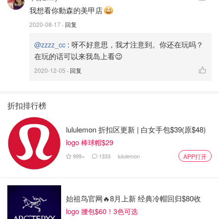
我想看你動森的美甲店
2020-08-17
· 回复
:
呀不好意思，我才注意到。你还在玩吗？
@zzzz_cc
在玩的话可以来我岛上看😉
2020-12-05
· 回复
折扣排行榜
lululemon 折扣区更新 | 白女手包$39(原$48)
logo 棒球帽$29
999+
1333
lululemon
APP打开
始祖鸟官网🔥8月上新 经典冷帽回归$80收
logo 腰包$60！3色可选