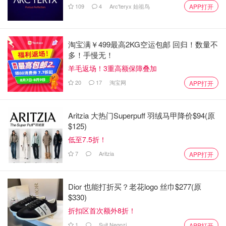
109
4
Arc'teryx 始祖鸟
APP打开
淘宝满￥499最高2KG空运包邮 回归！数量不
多！手慢无！
羊毛返场！3重高额保障叠加
20
17
淘宝网
APP打开
Aritzia 大热门Superpuff 羽绒马甲降价$94(原
$125)
低至7.5折！
7
Aritzia
APP打开
Dior 也能打折买？老花logo 丝巾$277(原
$330)
折扣区首次额外8折！
1
Suit Negozi
APP打开