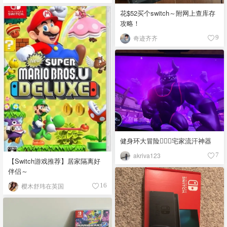
花$52买个switch～附网上查库存
攻略！
奇迹齐齐
9
健身环大冒险🏃🏻‍♀️宅家流汗神器
akriva123
7
【Switch游戏推荐】居家隔离好
伴侣～
樱木舒玮在英国
16