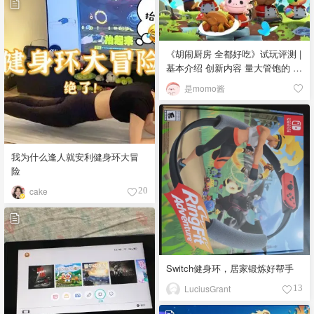
《胡闹厨房 全都好吃》试玩评测 |
基本介绍 创新内容 量大管饱的 多
人游戏 自助餐!
是momo酱
我为什么逢人就安利健身环大冒
险
cake
20
Switch健身环，居家锻炼好帮手
LuciusGrant
13