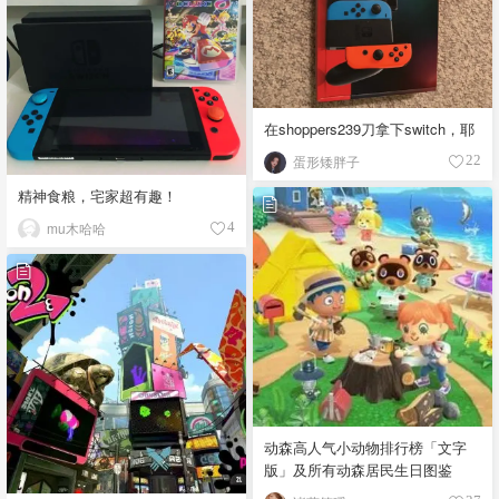
在shoppers239刀拿下switch，耶
蛋形矮胖子
22
精神食粮，宅家超有趣！
mu木哈哈
4
动森高人气小动物排行榜「文字
版」及所有动森居民生日图鉴