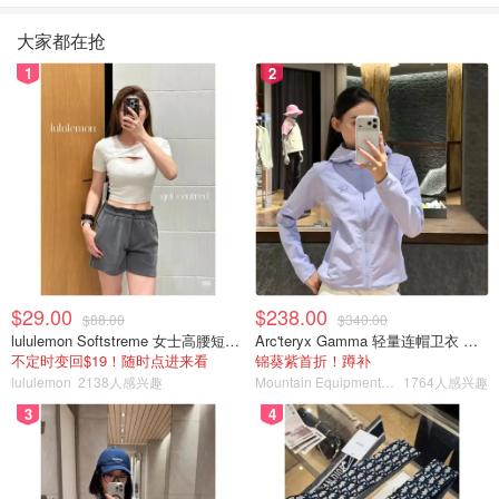
大家都在抢
1
2
$29.00
$238.00
$88.00
$340.00
lululemon Softstreme 女士高腰短裤 10cm
Arc'teryx Gamma 轻量连帽卫衣 女款
不定时变回$19！随时点进来看
锦葵紫首折！蹲补
lululemon
2138人感兴趣
Mountain Equipment Company
1764人感兴趣
3
4