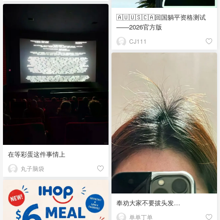
🇦🇺🇺🇸🇨🇦回国躺平资格测试
——2026官方版
CJ111
在等彩蛋这件事情上
丸子脑袋
奉劝大家不要拔头发…
单单丁单