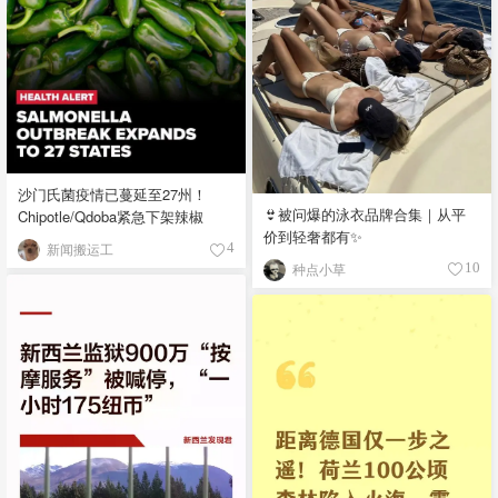
沙门氏菌疫情已蔓延至27州！
👙被问爆的泳衣品牌合集｜从平
Chipotle/Qdoba紧急下架辣椒
价到轻奢都有✨
新闻搬运工
4
种点小草
10