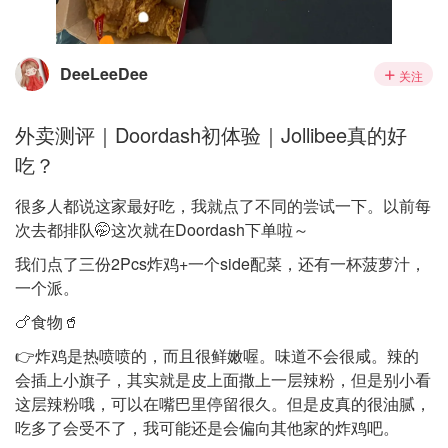
DeeLeeDee
关注
外卖测评｜Doordash初体验｜Jollibee真的好
吃？
很多人都说这家最好吃，我就点了不同的尝试一下。以前每
次去都排队🤭这次就在Doordash下单啦～
我们点了三份2Pcs炸鸡+一个side配菜，还有一杯菠萝汁，
一个派。
🍗食物🥤
👉炸鸡是热喷喷的，而且很鲜嫩喔。味道不会很咸。辣的
会插上小旗子，其实就是皮上面撒上一层辣粉，但是别小看
这层辣粉哦，可以在嘴巴里停留很久。但是皮真的很油腻，
吃多了会受不了，我可能还是会偏向其他家的炸鸡吧。