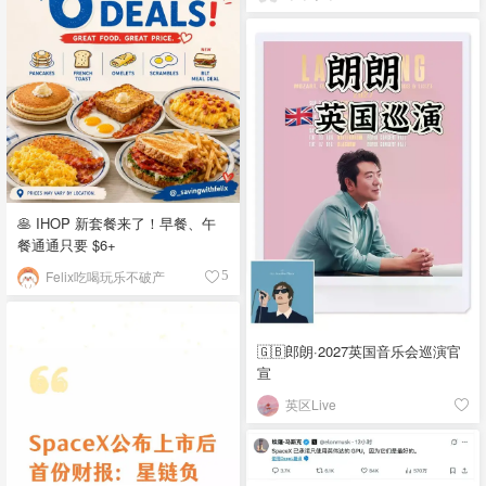
🥞 IHOP 新套餐来了！早餐、午
餐通通只要 $6+
Felix吃喝玩乐不破产
5
🇬🇧郎朗·2027英国音乐会巡演官
宣
英区Live