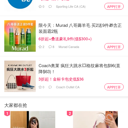
0
Sporting Life CA (CA)
APP打开
限今天：Murad 八哥薅羊毛 买2送9件🎁含正
装面霜2瓶
6折起+叠送豪礼9件(值$300+)
2
8
Murad Canada
APP打开
Coach奥莱 疯狂大跳水💥格纹麻将包$96(直
降$63)！
3折起！金标卡包史低$36
0
Coach Outlet CA
APP打开
大家都在抢
1
2