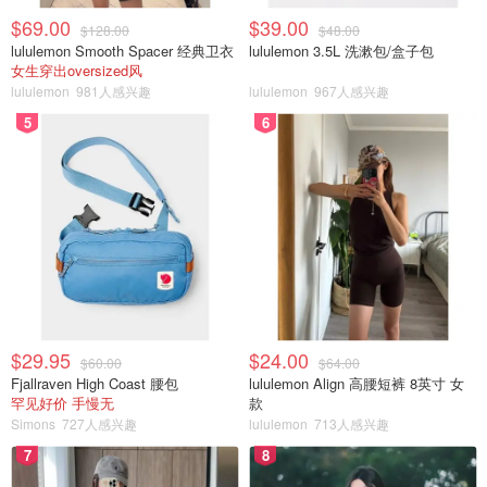
$69.00
$39.00
$128.00
$48.00
lululemon Smooth Spacer 经典卫衣
lululemon 3.5L 洗漱包/盒子包
女生穿出oversized风
lululemon
981人感兴趣
lululemon
967人感兴趣
5
6
$29.95
$24.00
$60.00
$64.00
Fjallraven High Coast 腰包
lululemon Align 高腰短裤 8英寸 女
罕见好价 手慢无
款
Simons
727人感兴趣
lululemon
713人感兴趣
7
8