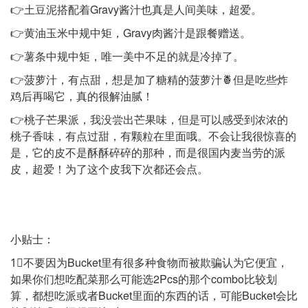
👉土豆泥搭配着Gravy酱汁也真是人间美味，超爱。
👉黄油玉米中规中矩，Gravy肉酱汁是跟餐赠送。
👉薯条中规中矩，唯一美中不足的就是冷掉了。
👉菠萝汁，有点甜，想是加了糖精的菠萝汁🍍但是吃些炸
鸡后再喝它，真的很解油腻！
👉桃子芒果派，我没尝出芒果味，但是可以感受到浓浓的
桃子香味，有点过甜，有颗粒在里面哦。不会让我很惊喜的
是，它的皮不是酥酥碎碎的那种，而是很国内麦当劳的派
皮，超爱！为了这个皮我下次都还会点。
小贴士：
1⃣️不要因为Bucket里有很多种食物而被欺骗认为它便宜，
如果你们想吃配菜那么可能选2Pcs的那个combo比较划
算，都想吃派或者Bucket里面的东西的话，可能Bucket会比