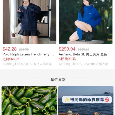
$42.28
$299.94
$89.50
$600.00
Polo Ralph Lauren French Terry 女童连帽卫衣 7-16码
Arc'teryx Beta SL 男士夹克 黑色
之前$66.96
5折 剩XL码
Sporting Life CA (CA)
616人感兴趣
Sporting Life CA (CA)
604人感兴趣
猜你喜欢