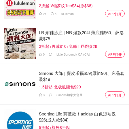
2折起 V领罗纹Tee$34(原$68)
24
5
lululemon
APP打开
LB 潮鞋抄底 | NB 爆款204L薄底鞋$60、萨洛
蒙$75
2折起+再减$10+免邮！昂跑参加
0
Little Burgundy CA (CA）
APP打开
Simons 大降 | 麂皮乐福$59(原$190)、床品套
装$19
1.5折起 北极狐腰包$29
3
Simons加拿大官网
APP打开
Sporting Life 薅童款！adidas 白色短袖仅
$26(成人款$34)
5折起+额外8折起