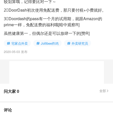
较划算哦，记得要比对一下～
2⃣️DoorDash初次使用免配送费，那只要付税+小费就好。
3⃣️Doordash的pass有一个月的试用期，就跟Amazon的
prime一样，免配送费的福利哦[暗中观察R]
虽然健康第一，但偶尔还是可以放肆一下的[赞R]
宅家点外卖
Jollibee炸鸡
外卖研究员
2020-05-03 发布
问大家
0
全部
评论