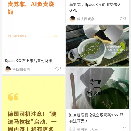
马斯克：SpaceX只使用英伟达
GPU
科技圈观察
9
SpaceX公布上市后首份财报
科技圈观察
8
🇬🇧迷客夏伦敦全场奶茶1.99 只
有这两天！
英国羊毛大王