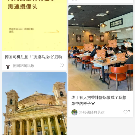
德国司机注意！“测速马拉松”启动
德国吃喝玩乐
终于有人把香辣蟹锅做成了我想
象中的样子🦀
洛杉矶经典男孩
7