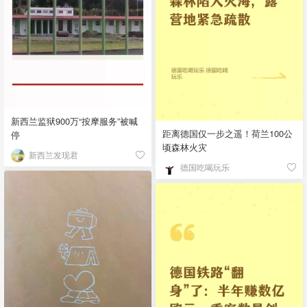
新西兰监狱900万“按摩服务”被喊
距离德国仅一步之遥！荷兰100公
停
顷森林火灾
新西兰发现君
德国吃喝玩乐