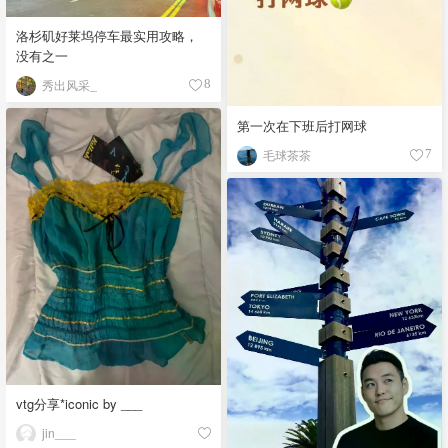
洛杉矶好莱坞停车最实用攻略，
没有之一
秀出风采_
8
第一次在下班后打网球
毛球茶茶
7
vtg分享*iconic by ___
jin___