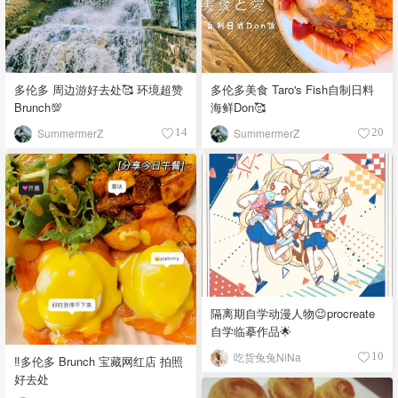
多伦多 周边游好去处🥰 环境超赞
多伦多美食 Taro's Fish自制日料
Brunch💯
海鲜Don🥰
SummermerZ
SummermerZ
14
20
隔离期自学动漫人物😉procreate
自学临摹作品🌟
吃货兔兔NiNa
10
‼️多伦多 Brunch 宝藏网红店 拍照
好去处