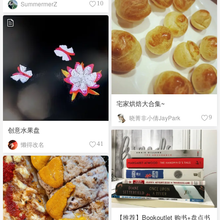
SummermerZ
10
宅家烘焙大合集~
晓菁非小倩JayPark
9
创意水果盘
懒得改名
41
【推荐】Bookoutlet 购书+盘点书