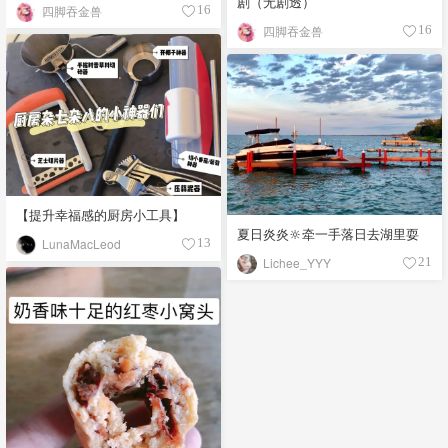
剧（无剧透）
四脚吞金兽
16
四脚吞金兽
16
【提升幸福感的厨房小工具】
夏日炎炎🔆牵一手落日去湖里耍
LunaMacLeod
13
Lichee_YYY
21