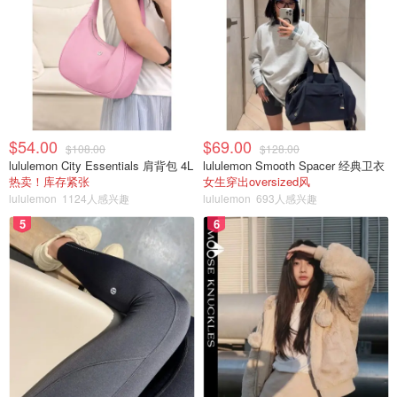
$54.00
$69.00
$108.00
$128.00
lululemon City Essentials 肩背包 4L
lululemon Smooth Spacer 经典卫衣
热卖！库存紧张
女生穿出oversized风
lululemon
1124人感兴趣
lululemon
693人感兴趣
5
6