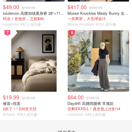
$49.00
$417.00
$168.00
$695.00
lululemon 高腰加绒紧身裤 28"≈71cm 5个口袋
Moose Knuckles Mealy Bunny 女士双面穿连帽外套
码全！史低价，之前$99
一衣两穿，大毛球设计
lululemon
647人感兴趣
Moose Knuckles
623人感兴趣
7
8
$19.99
$64.00
$130.00
$148.00
被套+枕套
Daydrift 高腰阔腿裤 常规款
2折了！! 230支天丝
仅剩XXXS/L！真史低上次$114
Simons
558人感兴趣
lululemon
549人感兴趣