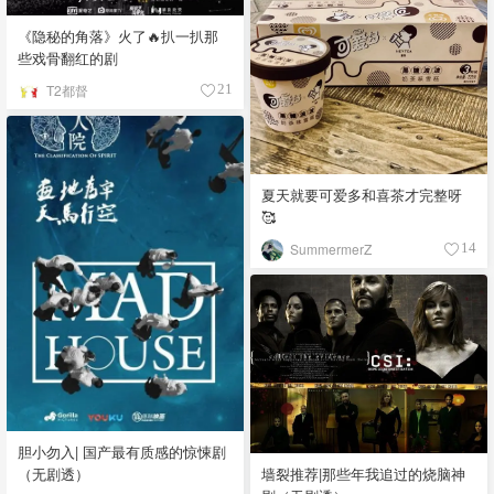
《隐秘的角落》火了🔥扒一扒那
些戏骨翻红的剧
T2都督
21
夏天就要可爱多和喜茶才完整呀
🥰
SummermerZ
14
胆小勿入| 国产最有质感的惊悚剧
墙裂推荐|那些年我追过的烧脑神
（无剧透）