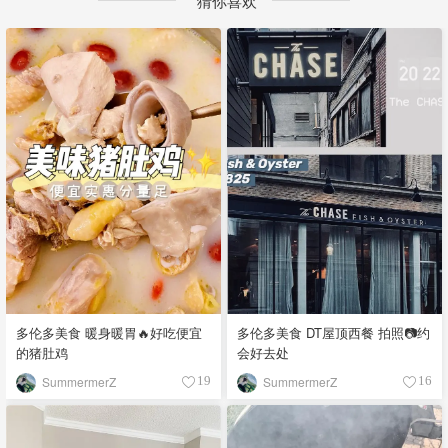
猜你喜欢
多伦多美食 暖身暖胃🔥好吃便宜
多伦多美食 DT屋顶西餐 拍照📷约
的猪肚鸡
会好去处
SummermerZ
SummermerZ
19
16