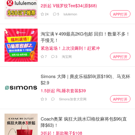
2折起 V领罗纹Tee$34(原$68)
24
5
lululemon
APP打开
淘宝满￥499最高2KG包邮 回归！数量不多！
手慢无！
紧急返场！上次没薅到！赶紧冲
7
3
淘宝网
APP打开
Simons 大降 | 麂皮乐福$59(原$190)、马克杯
$2.9
1.5折起 RL睡衣套装$39
3
Simons加拿大官网
APP打开
Coach奥莱 疯狂大跳水💥格纹麻将包$96(直
降$63)！
3折起！新款靴子$108