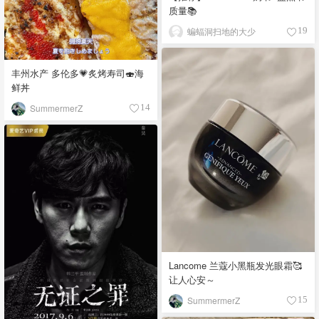
质量📚
蝙蝠洞扫地的大少
19
丰州水产 多伦多💗炙烤寿司🍣海
鲜丼
SummermerZ
14
Lancome 兰蔻小黑瓶发光眼霜🥰
让人心安～
SummermerZ
15