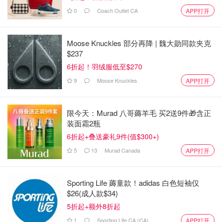
0
Coach Outlet CA
APP打开
Moose Knuckles 部分再降 | 魏大勋同款夹克
$237
6折起！羽绒服低至$270
9
Moose Knuckles
APP打开
限今天：Murad 八哥薅羊毛 买2送9件🎁含正
装面霜2瓶
6折起+叠送豪礼9件(值$300+)
5
13
Murad Canada
APP打开
Sporting Life 薅童款！adidas 白色短袖仅
$26(成人款$34)
5折起+额外8折起
1
Sporting Life CA (CA)
APP打开