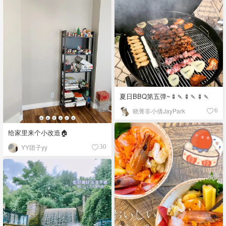
夏日BBQ第五弹~🍢🍡🍢🍡🍢🍡
晓菁非小倩JayPark
6
给家里来个小改造🏠
YY团子yy
30