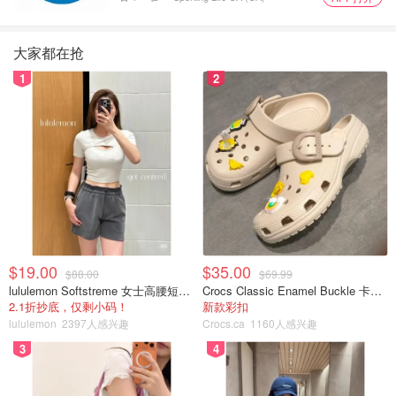
大家都在抢
1
2
$19.00
$35.00
$88.00
$69.99
lululemon Softstreme 女士高腰短裤 10cm
Crocs Classic Enamel Buckle 卡骆驰布扣便鞋
2.1折抄底，仅剩小码！
新款彩扣
lululemon
2397人感兴趣
Crocs.ca
1160人感兴趣
3
4