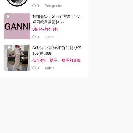
0
Patagonia
折扣升级：Ganni 官网 | 宁艺
卓同款吊带裙$155
3折起+额外9折
0
Ganni
Aritzia 亚麻系列特价| 衬衫仅
$35(原$88)
低至4折！裤子、裙子都参加
0
Aritzia