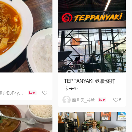
TEPPANYAKI 铁板烧打
卡🍣✨
用户E3F4yL7L
2
5
四月天_芬兰
2