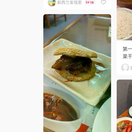
新西兰发现君
10
第
菜