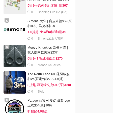
5折起+额外9折 连帽T恤$67
0
Sporting Life CA (CA)
Simons 大降 | 麂皮乐福$59(原
$190)、马克杯$2.9
1.5折起 NewEra棒球帽$19
0
Simons加拿大官网
Moose Knuckles 部分再降 |
魏大勋同款夹克$237
6折起！羽绒服低至$270
0
Moose Knuckles
The North Face 600蓬羽绒服
$125(官定价$270=4.6折)
3折起 薄荷绿夹克$90(原$150)
0
SAIL
Patagonia官网 夏促 爆款logo
卫衣$54(原$109)
折扣区4.9折起