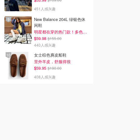
451人感兴趣
New Balance 204L 绿银色休
闲鞋
明星都在穿的热门款！多色可选 3.8折
$59.98
$155.00
440人感兴趣
女士棕色麂皮船鞋
里外羊皮，舒服得很
$59.95
$190.00
408人感兴趣