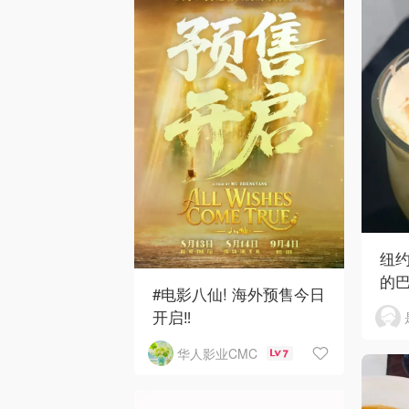
纽约
的
#电影八仙! 海外预售今日
开启‼️
华人影业CMC
7