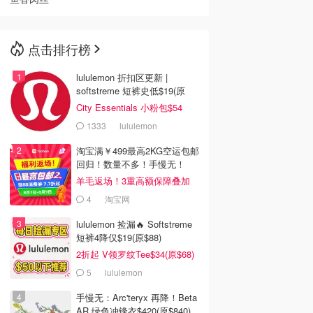
点击排行榜
lululemon 折扣区更新 |
softstreme 短裤史低$19(原
$88)
City Essentials 小粉包$54
1333
lululemon
淘宝满￥499最高2KG空运包邮
回归！数量不多！手慢无！
羊毛返场！3重高额保障叠加
4
淘宝网
lululemon 捡漏🔥 Softstreme
短裤4降仅$19(原$88)
2折起 V领罗纹Tee$34(原$68)
5
lululemon
手慢无：Arc'teryx 再降！Beta
AR 绿色冲锋衣$420(原$840)