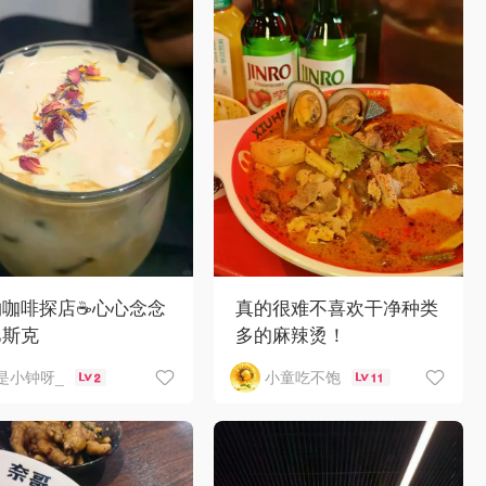
咖啡探店☕️心心念念
真的很难不喜欢干净种类
巴斯克
多的麻辣烫！
是小钟呀_
小童吃不饱
2
11