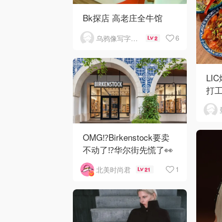
Bk探店 高老庄全牛馆
6
乌鸦像写字台_
2
LI
打
OMG⁉️Birkenstock要卖
不动了⁉华尔街先慌了👀
😱
1
北美时尚君
21