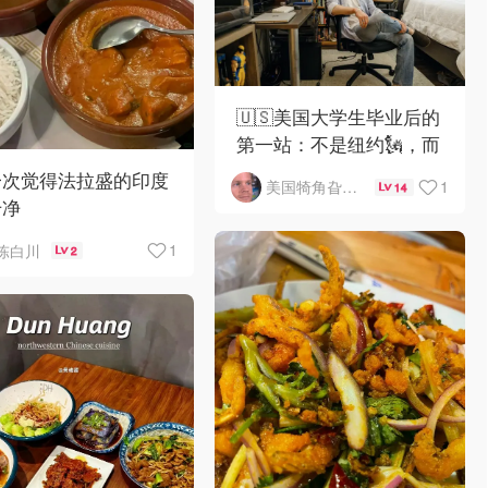
🇺🇸美国大学生毕业后的
第一站：不是纽约🗽，而
是爸妈家⁉️😂🏠
一次觉得法拉盛的印度
1
美国犄角旮旯新鲜事
14
干净
1
陈白川
2