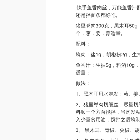
快手鱼香肉丝，万能鱼香汁
还是拌面条都好吃。
猪里脊肉300克，黑木耳50
个，葱，姜，蒜适量。
配料：
腌肉：盐1g，胡椒粉2g，生抽
鱼香汁：生抽5g，料酒10g
适量；
做法：
1、黑木耳用水泡发；葱、姜
2、猪里脊肉切细丝，尽量切
料顺一个方向搅拌，当肉发
入少量食用油，搅拌之后腌
3、 黑木耳、青椒、尖椒、