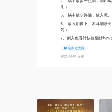
4、 锅中放多一点油，油四
用；
5、 锅中放少许油，放入葱
6、 放入胡萝卜、木耳翻炒
匀；
7、倒入鱼香汁快速翻炒均匀
宅家做大厨
2020-04-01 发布