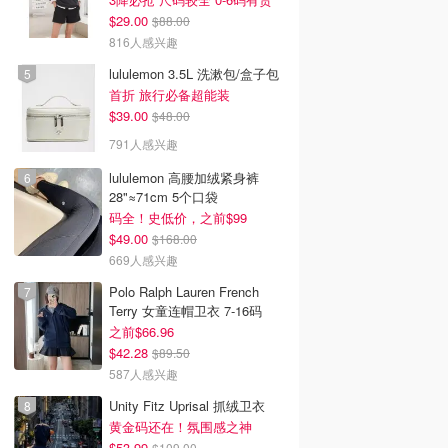
$29.00
$88.00
816人感兴趣
lululemon 3.5L 洗漱包/盒子包
首折 旅行必备超能装
$39.00
$48.00
791人感兴趣
lululemon 高腰加绒紧身裤
28"≈71cm 5个口袋
码全！史低价，之前$99
$49.00
$168.00
669人感兴趣
Polo Ralph Lauren French
Terry 女童连帽卫衣 7-16码
之前$66.96
$42.28
$89.50
587人感兴趣
Unity Fitz Uprisal 抓绒卫衣
黄金码还在！氛围感之神
$53.99
$109.00