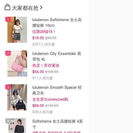
大家都在抢
lululemon Softstreme 女士高
腰短裤 10cm
仅限2码$19！
$19.00
$88.00
2267人感兴趣
lululemon City Essentials 肩
背包 4L
热卖！库存紧张
$54.00
$108.00
911人感兴趣
lululemon Smooth Spacer 经
典卫衣
女生穿出oversized风
$69.00
$128.00
839人感兴趣
Softstreme 女士高腰短裤 4英
寸
3降必抢 尺码较全 0-6码有货