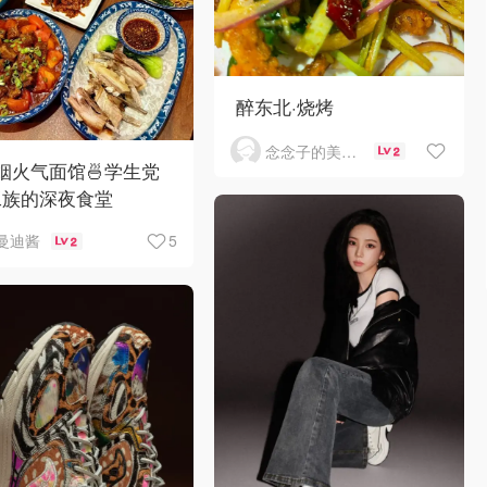
醉东北·烧烤
念念子的美食分享
2
C烟火气面馆🍜学生党
工族的深夜食堂
5
曼迪酱
2