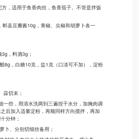
配方，适用于鱼香肉丝，鱼香茄子。不管是拌饭
g，郫县豆瓣酱10g，青椒、尖椒和胡萝卜各一
3g，料酒3g；
，醋8g，白糖10克，盐1克（口淡可不加），淀粉
、蒜切末；
细一些，用清水洗两到三遍捏干水分，加腌肉调
粘之后加入适量淀粉，再顺同样方向搅拌，再加
制十分钟；
胡萝卜、分别切细丝备用；