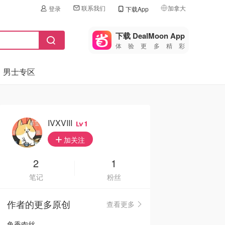
联系我们
加拿大
登录
下载App
🇺🇸
美国
下载 DealMoon App
体验更多精彩
🇨🇳
中国
男士专区
🇨🇦
加拿大
🇬🇧
英国
🇩🇪
德国
IVXVIII
1
🇫🇷
加关注
法国
🇮🇹
2
1
意大利
笔记
粉丝
🇦🇺
澳洲
作者的更多原创
查看更多
🇳🇿
新西兰
鱼香肉丝