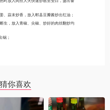
成热时放入肉丝大火快速炒散至变白，盛出备
、姜、蒜末炒香，放入郫县豆瓣酱炒出红油；
至断生，放入青椒、尖椒、炒好的肉丝翻炒均
出锅；
猜你喜欢