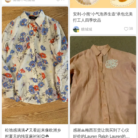
安利-小熊“小气泡养生壶”承包北美
打工人四季饮品
糖城城
38
松弛感满满💕又看起来像欧洲乡
感谢🙏梅西百货让我买到了心仪
村夏天的纯亚麻衬衫😊☘️
好价的Lauren Ralph Lauren的亚