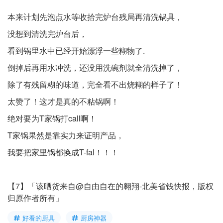
本来计划先泡点水等收拾完炉台残局再清洗锅具，
没想到清洗完炉台后，
看到锅里水中已经开始漂浮一些糊物了.
倒掉后再用水冲洗，还没用洗碗剂就全清洗掉了，
除了有残留糊的味道，完全看不出烧糊的样子了！
太赞了！这才是真的不粘锅啊！
绝对要为T家锅打call啊！
T家锅果然是靠实力来证明产品，
我要把家里锅都换成T-fal！！！
【7】「该晒货来自@自由自在的翱翔-北美省钱快报，版权
归原作者所有」
好看的厨具
厨房神器