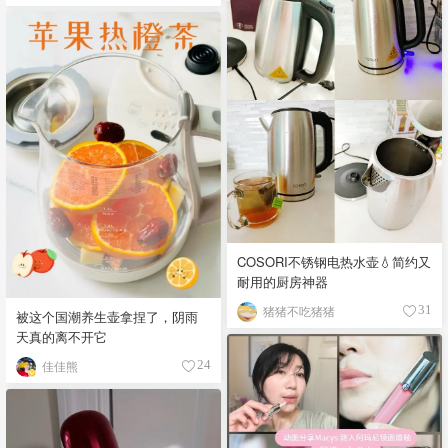
COSORI不锈钢电热水壶💧简约又
耐用的厨房神器
猪猪不吃猪猪
31
被这个国潮养生壶拿捏了，阴雨
天真的离不开它
佳佳熊
24