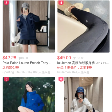
3
4
$42.28
$49.00
$89.50
$168.00
Polo Ralph Lauren French Terry 女童连帽卫衣 7-16码
lululemon 高腰加绒紧身裤 28"≈71cm 5个口袋
之前$66.96
码全！史低价，之前$99
Sporting Life CA (CA)
868人感兴趣
lululemon
844人感兴趣
5
6