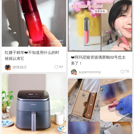
红腰子精华❤️不知道用什么的时
❤️阿玛尼银管玻璃唇釉02号也太
候就认准它
美了！
咪咪猫仔
44
supermommy
70