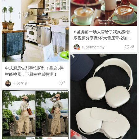
❄️圣诞前一场大雪给了我灵感/音
乐视频分享做杯“大雪压青松咖啡
雕花”圣诞树🎄
supermommy
50
中式厨房告别手忙脚乱！靠这5件
智能神器，下厨幸福感拉满！
十级学者
2