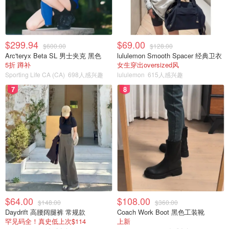
$299.94
$69.00
$600.00
$128.00
Arc'teryx Beta SL 男士夹克 黑色
lululemon Smooth Spacer 经典卫衣
5折 蹲补
女生穿出oversized风
Sporting Life CA (CA)
698人感兴趣
lululemon
615人感兴趣
7
8
$64.00
$108.00
$148.00
$360.00
Daydrift 高腰阔腿裤 常规款
Coach Work Boot 黑色工装靴
罕见码全！真史低上次$114
上新