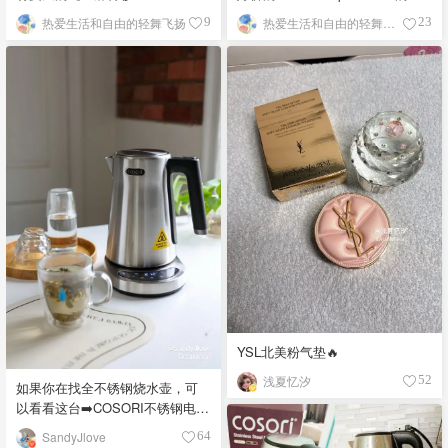
麻衬衫樱花🌸粉嫩
热爱生活和自由的轻舞飞扬
热爱生活和自由的轻舞飞扬
9
23
YSL北美粉气垫🔥
浅夏忆汐
52
如果你在找全不锈钢烧水壶，可
以看看这台➡️COSORI不锈钢电热
水壶
SandyJlove
64