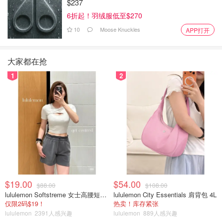
$237
6折起！羽绒服低至$270
10
Moose Knuckles
APP打开
大家都在抢
1
2
$19.00
$54.00
$88.00
$108.00
lululemon Softstreme 女士高腰短裤 10cm
lululemon City Essentials 肩背包 4L
仅限2码$19！
热卖！库存紧张
lululemon
2391人感兴趣
lululemon
889人感兴趣