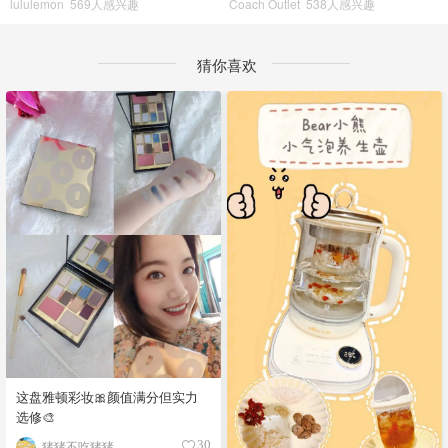
lululemon
569人感兴趣
Coach Outlet
538人感兴趣
猜你喜欢
这盘雅顿彩妆🎀颜值满分但实力
选修🎨
猪猪不吃猪猪
30