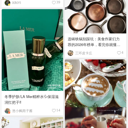
XINYI
39
选铸铁锅别踩坑：美食作家们力
荐的2026年榜单，看完你就懂
了！
三环皮卡丘
4
冬季护肤/LA Mer精粹水💦保湿滋
润扛把子‼️
滺小枫雨子酱
14