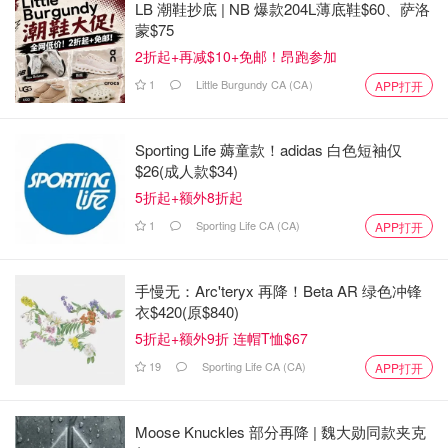
LB 潮鞋抄底 | NB 爆款204L薄底鞋$60、萨洛
蒙$75
2折起+再减$10+免邮！昂跑参加
1
Little Burgundy CA (CA）
APP打开
Sporting Life 薅童款！adidas 白色短袖仅
$26(成人款$34)
5折起+额外8折起
1
Sporting Life CA (CA)
APP打开
手慢无：Arc'teryx 再降！Beta AR 绿色冲锋
衣$420(原$840)
5折起+额外9折 连帽T恤$67
19
Sporting Life CA (CA)
APP打开
Moose Knuckles 部分再降 | 魏大勋同款夹克