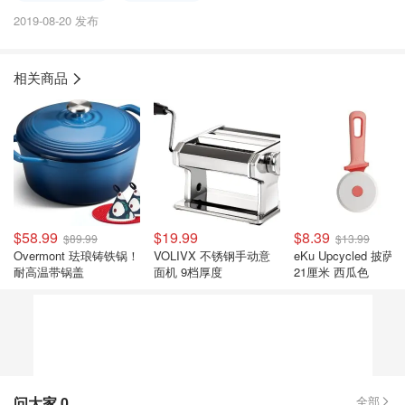
2019-08-20 发布
相关商品
$58.99
$19.99
$8.39
$89.99
$13.99
Overmont 珐琅铸铁锅！
VOLIVX 不锈钢手动意
eKu Upcycled 披萨
耐高温带锅盖
面机 9档厚度
21厘米 西瓜色
问大家
0
全部