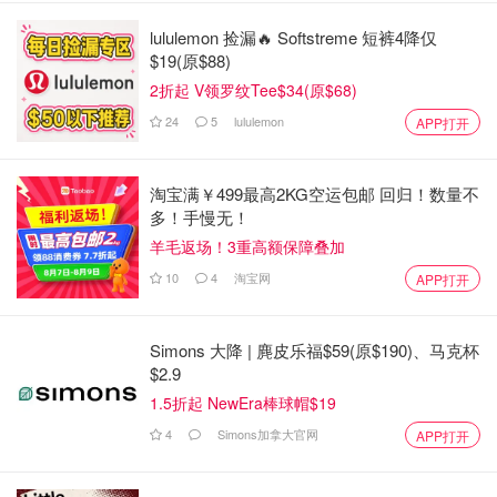
lululemon 捡漏🔥 Softstreme 短裤4降仅
$19(原$88)
2折起 V领罗纹Tee$34(原$68)
24
5
lululemon
APP打开
淘宝满￥499最高2KG空运包邮 回归！数量不
多！手慢无！
羊毛返场！3重高额保障叠加
10
4
淘宝网
APP打开
Simons 大降 | 麂皮乐福$59(原$190)、马克杯
$2.9
1.5折起 NewEra棒球帽$19
4
Simons加拿大官网
APP打开