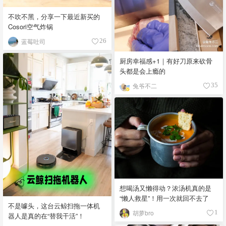
不吹不黑，分享一下最近新买的
Cosori空气炸锅
蓝莓吐司
26
厨房幸福感+1｜有好刀原来砍骨
头都是会上瘾的
兔爷不二
35
想喝汤又懒得动？浓汤机真的是
“懒人救星”！用一次就回不去了
不是噱头，这台云鲸扫拖一体机
胡萝bro
1
器人是真的在“替我干活”！