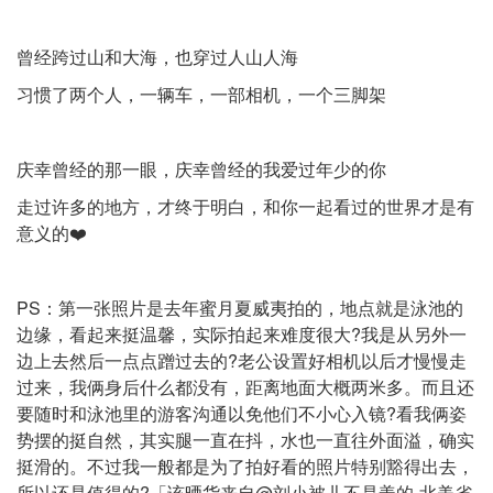
曾经跨过山和大海，也穿过人山人海
习惯了两个人，一辆车，一部相机，一个三脚架
庆幸曾经的那一眼，庆幸曾经的我爱过年少的你
走过许多的地方，才终于明白，和你一起看过的世界才是有
意义的❤️
PS：第一张照片是去年蜜月夏威夷拍的，地点就是泳池的
边缘，看起来挺温馨，实际拍起来难度很大?我是从另外一
边上去然后一点点蹭过去的?老公设置好相机以后才慢慢走
过来，我俩身后什么都没有，距离地面大概两米多。而且还
要随时和泳池里的游客沟通以免他们不小心入镜?看我俩姿
势摆的挺自然，其实腿一直在抖，水也一直往外面溢，确实
挺滑的。不过我一般都是为了拍好看的照片特别豁得出去，
所以还是值得的?「该晒货来自@刘小被儿不是盖的-北美省