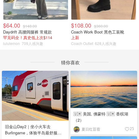
$64.00
$108.00
$148.00
$360.00
Daydrift 高腰阔腿裤 常规款
Coach Work Boot 黑色工装靴
罕见码全！真史低上次$114
上新
lululemon
709人感兴趣
Coach Outlet
628人感兴趣
猜你喜欢
🇺🇲 美国, 佛蒙特 🇺🇲 香槟湖
（2）
旧金山Day2｜坐小火车去
夏日红苜蓿
25
Burlingame，体验半岛最舒服的
小镇生活🌿