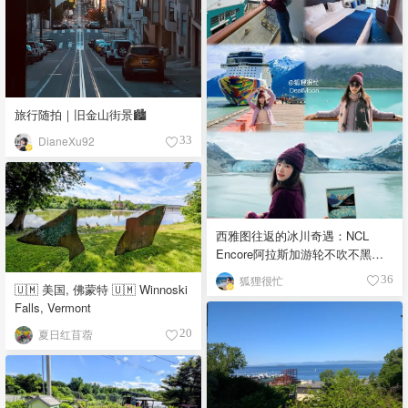
旅行随拍｜旧金山街景🏙️
DianeXu92
33
西雅图往返的冰川奇遇：NCL
Encore阿拉斯加游轮不吹不黑深
度测评
狐狸很忙
36
🇺🇲 美国, 佛蒙特 🇺🇲 Winnoski
Falls, Vermont
夏日红苜蓿
20