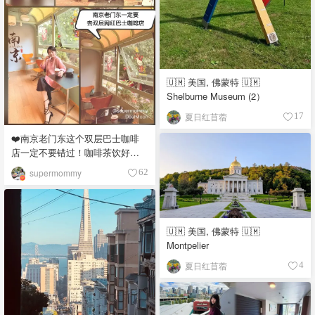
🇺🇲 美国, 佛蒙特 🇺🇲
Shelburne Museum (2）
夏日红苜蓿
17
❤️南京老门东这个双层巴士咖啡
店一定不要错过！咖啡茶饮好喝/
巴士超级出片❤️
supermommy
62
🇺🇲 美国, 佛蒙特 🇺🇲
Montpelier
夏日红苜蓿
4