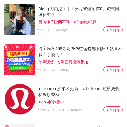
Alo 百刀内挖宝 | 正反两穿短袖$90、透气网
球裙$70
颜值性价比两不误！折扣款6折起
2
Alo Yoga
APP打开
淘宝满￥499最高2KG空运包邮 回归！数量不
多！手慢无！
羊毛返场！3重高额保障叠加
12
7
淘宝网
APP打开
lululemon 折扣区更新 | softstreme 短裤史低
$19(原$88)
logo 棒球帽$29
999+
1333
lululemon
APP打开