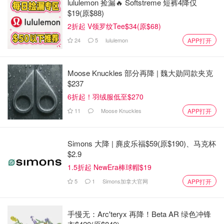
lululemon 捡漏🔥 Softstreme 短裤4降仅
$19(原$88)
2折起 V领罗纹Tee$34(原$68)
24
5
lululemon
APP打开
Moose Knuckles 部分再降 | 魏大勋同款夹克
$237
6折起！羽绒服低至$270
11
Moose Knuckles
APP打开
Simons 大降 | 麂皮乐福$59(原$190)、马克杯
$2.9
1.5折起 NewEra棒球帽$19
5
1
Simons加拿大官网
APP打开
手慢无：Arc'teryx 再降！Beta AR 绿色冲锋