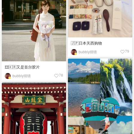
🇯🇵日本关西购物
bubbly猜猜
79
🎞️🇰🇷又是首尔胶片
bubbly猜猜
78