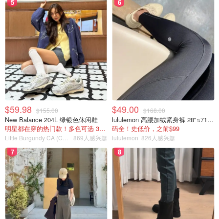
5
6
$59.98
$49.00
$155.00
$168.00
New Balance 204L 绿银色休闲鞋
lululemon 高腰加绒紧身裤 28"≈71cm 5个口袋
明星都在穿的热门款！多色可选 3.8折
码全！史低价，之前$99
Little Burgundy CA (CA）
869人感兴趣
lululemon
826人感兴趣
7
8