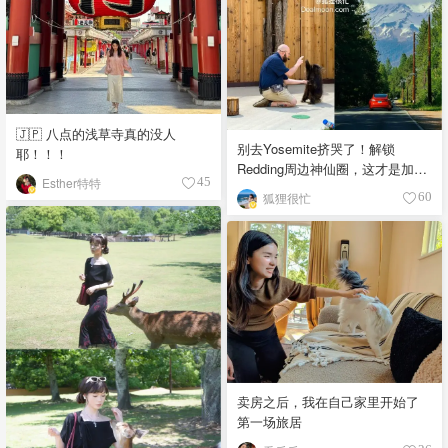
🇯🇵 八点的浅草寺真的没人
别去Yosemite挤哭了！解锁
耶！！！
Redding周边神仙圈，这才是加州
Esther特特
45
旅行的正确打开方式
狐狸很忙
60
卖房之后，我在自己家里开始了
第一场旅居