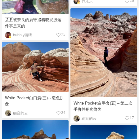
乔乐乐
26
🇯🇵被奈良的鹿🦌追着咬屁股这
件事是真的
bubbly猜猜
75
White Pocket白口袋(三)～暖色拼
White Pocket白手套(五)～第二次
盘
手脚并用爬野岩
翩跹的云
24
翩跹的云
17