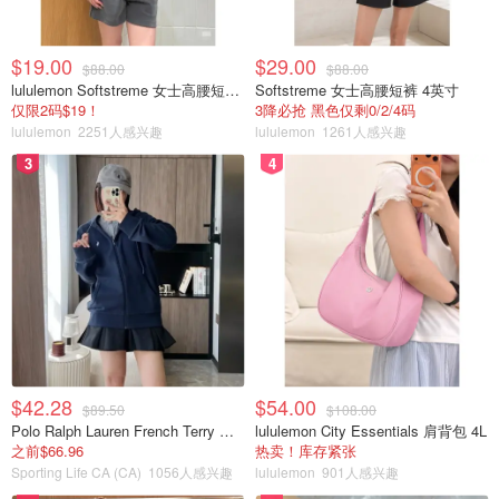
$19.00
$29.00
$88.00
$88.00
lululemon Softstreme 女士高腰短裤 10cm
Softstreme 女士高腰短裤 4英寸
仅限2码$19！
3降必抢 黑色仅剩0/2/4码
lululemon
2251人感兴趣
lululemon
1261人感兴趣
3
4
$42.28
$54.00
$89.50
$108.00
Polo Ralph Lauren French Terry 女童连帽卫衣 7-16码
lululemon City Essentials 肩背包 4L
之前$66.96
热卖！库存紧张
Sporting Life CA (CA)
1056人感兴趣
lululemon
901人感兴趣