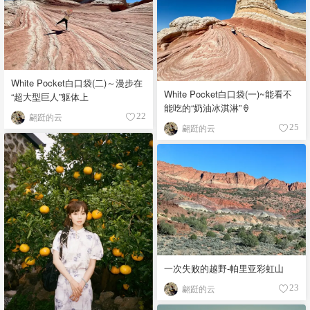
White Pocket白口袋(二)～漫步在
White Pocket白口袋(一)~能看不
“超大型巨人”躯体上
能吃的“奶油冰淇淋”🍦
翩跹的云
22
翩跹的云
25
一次失败的越野-帕里亚彩虹山
翩跹的云
23