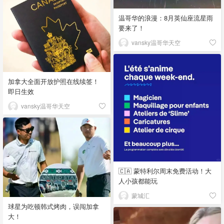
温哥华的浪漫：8月英仙座流星雨
要来了！
vansky温哥华天空
加拿大全面开放护照在线续签！
即日生效
vansky温哥华天空
🇨🇦 蒙特利尔周末免费活动！大
人小孩都能玩
蒙城汇
球星为吃顿韩式烤肉，误闯加拿
大！