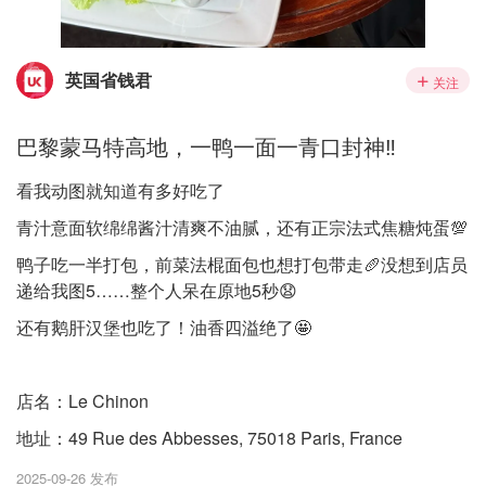
英国省钱君
关注
巴黎蒙马特高地，一鸭一面一青口封神‼️
看我动图就知道有多好吃了
青汁意面软绵绵酱汁清爽不油腻，还有正宗法式焦糖炖蛋💯
鸭子吃一半打包，前菜法棍面包也想打包带走🥖没想到店员
递给我图5……整个人呆在原地5秒😧
还有鹅肝汉堡也吃了！油香四溢绝了🤩
店名：Le Chinon
地址：49 Rue des Abbesses, 75018 Paris, France
2025-09-26 发布