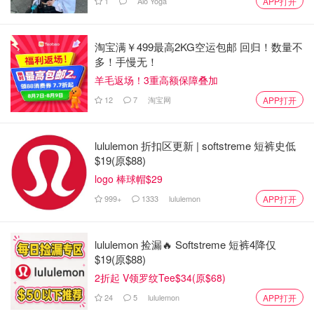
1
Alo Yoga
APP打开
淘宝满￥499最高2KG空运包邮 回归！数量不
多！手慢无！
羊毛返场！3重高额保障叠加
12
7
淘宝网
APP打开
lululemon 折扣区更新 | softstreme 短裤史低
$19(原$88)
logo 棒球帽$29
999+
1333
lululemon
APP打开
lululemon 捡漏🔥 Softstreme 短裤4降仅
$19(原$88)
2折起 V领罗纹Tee$34(原$68)
24
5
lululemon
APP打开