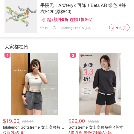
手慢无：Arc'teryx 再降！Beta AR 绿色冲锋
衣$420(原$840)
5折起+额外9折 连帽T恤$67
19
Sporting Life CA (CA)
APP打开
大家都在抢
1
2
$19.00
$29.00
$88.00
$88.00
lululemon Softstreme 女士高腰短裤 10cm
Softstreme 女士高腰短裤 4英寸
仅限2码$19！
3降必抢 黑色仅剩0/2/4码