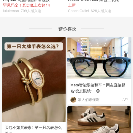
罕见码全！真史低上次$114
上新
lululemon
709人感兴趣
Coach Outlet
628人感兴趣
猜你喜欢
Meta智能眼镜翻车？网友直接起
名“变态眼镜”…😨
家人们谁懂啊
5
买包不如买表⌚️！第一只名表怎么