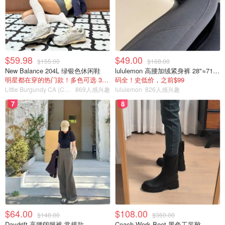
$59.98
$49.00
$155.00
$168.00
New Balance 204L 绿银色休闲鞋
lululemon 高腰加绒紧身裤 28"≈71cm 5个口袋
明星都在穿的热门款！多色可选 3.8折
码全！史低价，之前$99
Little Burgundy CA (CA）
869人感兴趣
lululemon
826人感兴趣
7
8
$64.00
$108.00
$148.00
$360.00
Daydrift 高腰阔腿裤 常规款
Coach Work Boot 黑色工装靴