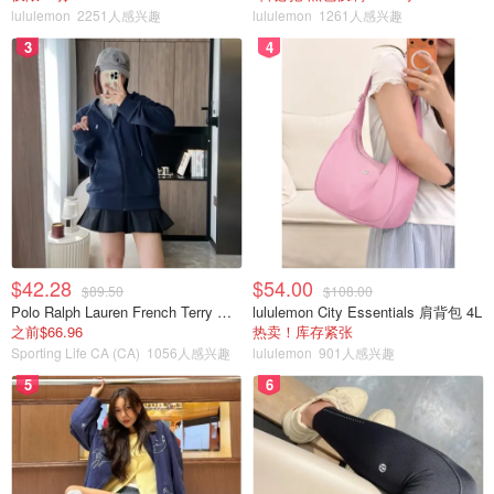
lululemon
2251人感兴趣
lululemon
1261人感兴趣
3
4
$42.28
$54.00
$89.50
$108.00
Polo Ralph Lauren French Terry 女童连帽卫衣 7-16码
lululemon City Essentials 肩背包 4L
之前$66.96
热卖！库存紧张
Sporting Life CA (CA)
1056人感兴趣
lululemon
901人感兴趣
5
6