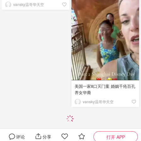
vansky温哥华天空
美国一家8口灭门案 婚姻千疮百孔
养女华裔
vansky温哥华天空
评论
分享
打开 APP