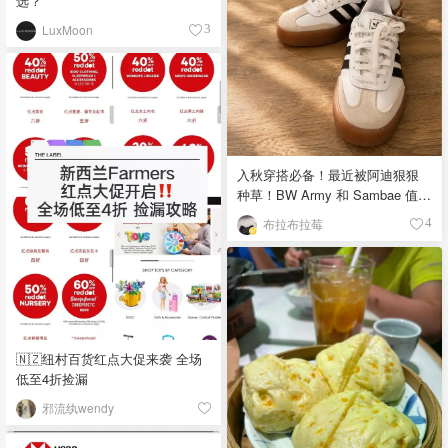
选？
LuxMoon
3
入秋穿搭必备！最近被阿迪狠狠
种草！BW Army 和 Sambae 值得
拥有！
布拉布拉莓
4
🇳🇿纽村百货红点大促来袭 全场
低至4折捡漏
邪流纨wendy