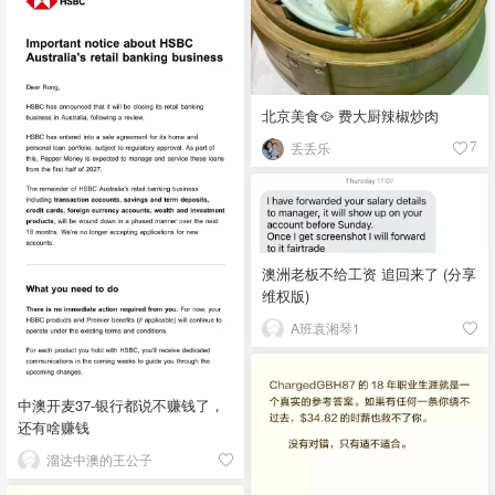
北京美食🥘 费大厨辣椒炒肉
丢丢乐
7
澳洲老板不给工资 追回来了 (分享
维权版)
A班袁湘琴1
中澳开麦37-银行都说不赚钱了，
还有啥赚钱
溜达中澳的王公子