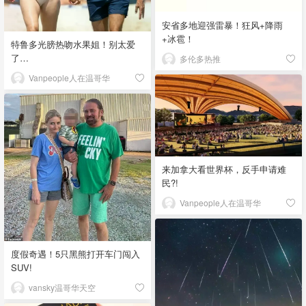
安省多地迎强雷暴！狂风+降雨
+冰雹！
特鲁多光膀热吻水果姐！别太爱
了…
多伦多热推
Vanpeople人在温哥华
来加拿大看世界杯，反手申请难
民?!
Vanpeople人在温哥华
度假奇遇！5只黑熊打开车门闯入
SUV!
vansky温哥华天空