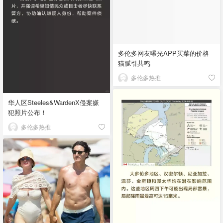
多伦多网友曝光APP买菜的价格
猫腻引共鸣
多伦多热推
华人区Steeles&WardenX侵案嫌
犯照片公布！
多伦多热推