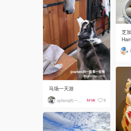
芝加
Ham
Ros
O'
马场一天游
9
opfans的一些事一些情
15