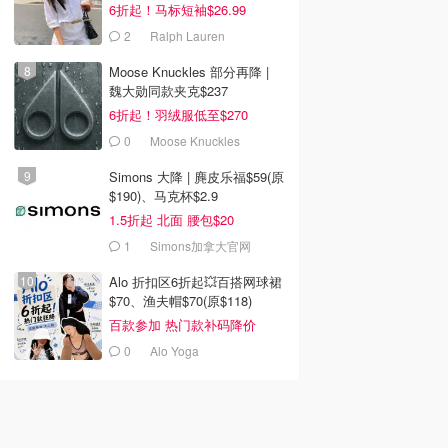
6折起！马标短袖$26.99
2
Ralph Lauren
Moose Knuckles 部分再降 |
魏大勋同款夹克$237
6折起！羽绒服低至$270
0
Moose Knuckles
Simons 大降 | 麂皮乐福$59(原
$190)、马克杯$2.9
1.5折起 北面 腰包$20
1
Simons加拿大官网
Alo 折扣区6折起💥百搭网球裙
$70、渔夫帽$70(原$118)
百款参加 热门款补码降价
0
Alo Yoga