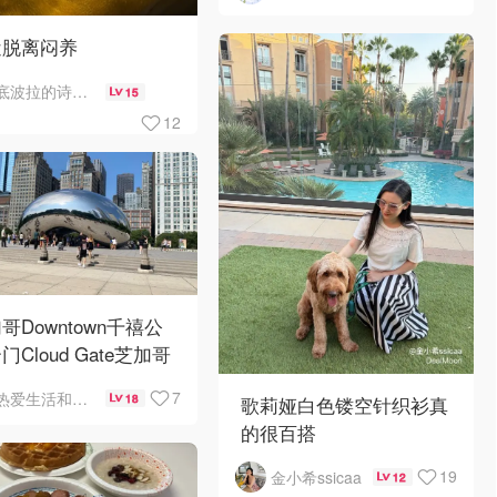
近脱离闷养
底波拉的诗与歌
15
12
哥Downtown千禧公
门Cloud Gate芝加哥
景❤️鳞次栉比的高楼
7
热爱生活和自由的轻舞飞扬
18
歌莉娅白色镂空针织衫真
的很百搭
19
金小希ssicaa
12