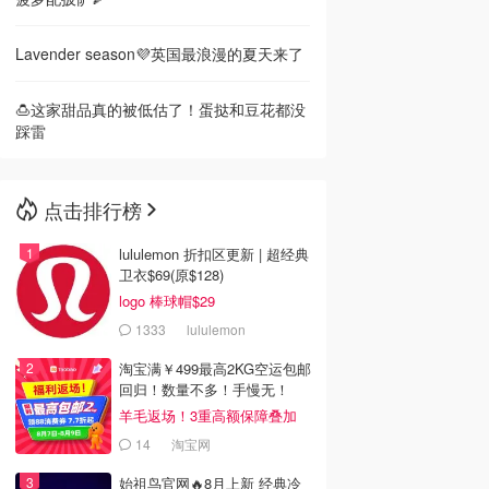
Lavender season💜英国最浪漫的夏天来了
🍮这家甜品真的被低估了！蛋挞和豆花都没
踩雷
点击排行榜
lululemon 折扣区更新 | 超经典
卫衣$69(原$128)
logo 棒球帽$29
1333
lululemon
淘宝满￥499最高2KG空运包邮
回归！数量不多！手慢无！
羊毛返场！3重高额保障叠加
14
淘宝网
始祖鸟官网🔥8月上新 经典冷