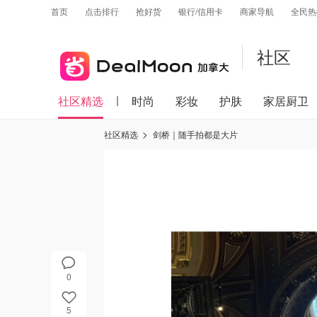
首页
点击排行
抢好货
银行/信用卡
商家导航
全民热
社区
社区精选
时尚
彩妆
护肤
家居厨卫
社区精选
剑桥｜随手拍都是大片
0
5