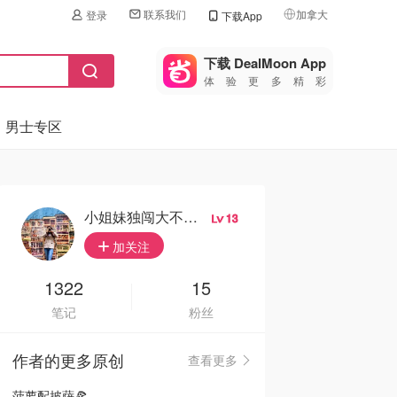
联系我们
加拿大
登录
下载App
🇺🇸
美国
下载 DealMoon App
体验更多精彩
🇨🇳
中国
男士专区
🇨🇦
加拿大
🇬🇧
英国
🇩🇪
德国
小姐妹独闯大不累颠
13
🇫🇷
加关注
法国
🇮🇹
1322
15
意大利
笔记
粉丝
🇦🇺
澳洲
作者的更多原创
查看更多
🇳🇿
新西兰
菠萝配披萨🍕