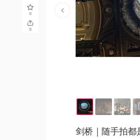
0
0
剑桥｜随手拍都