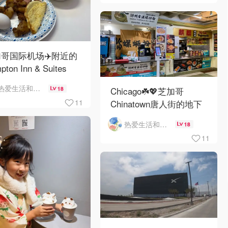
哥国际机场✈️附近的
pton Inn & Suites
emont Chicago
热爱生活和自由的轻舞飞扬
18
Chicago☘️💖芝加哥
Hare自助早餐
11
Chinatown唐人街的地下
mini小美食城
热爱生活和自由的轻舞飞扬
18
11