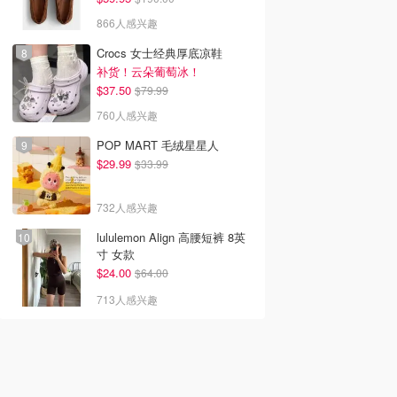
866人感兴趣
Crocs 女士经典厚底凉鞋
补货！云朵葡萄冰！
$37.50
$79.99
760人感兴趣
POP MART 毛绒星星人
$29.99
$33.99
732人感兴趣
lululemon Align 高腰短裤 8英
寸 女款
$24.00
$64.00
713人感兴趣