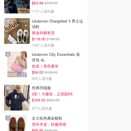
$53.99
$109.00
1151人感兴趣
lululemon Chargefeel 3 男士运
动鞋
黄金码都有货
$119.00
$198.00
1081人感兴趣
lululemon City Essentials 肩
背包 4L
热卖！库存紧张
$54.00
$108.00
926人感兴趣
经典羽绒服
2折！大爆款，之前$205
$164.00
$820.00
877人感兴趣
女士棕色麂皮船鞋
里外羊皮，舒服得很
$59.95
$190.00