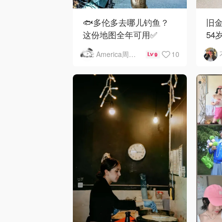
🐟多伦多去哪儿钓鱼？
旧金
这份地图全年可用✅
54
下
10
America周末快讯
9