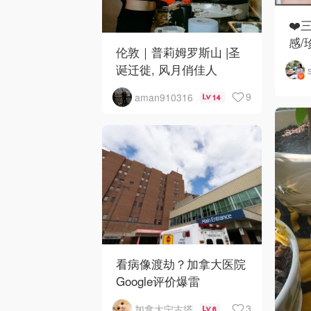
❤️
感/
伦敦｜普莉姆罗斯山 |圣
诞迁徙, 风月俏佳人
9
aman910316
14
看病像渡劫？加拿大医院
Google评价爆雷
3
加拿大宁古塔
6