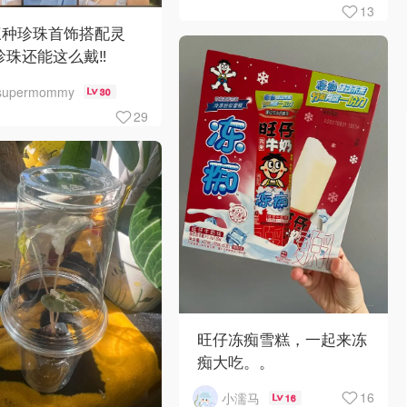
13
三种珍珠首饰搭配灵
珍珠还能这么戴‼️
supermommy
30
29
旺仔冻痴雪糕，一起来冻
痴大吃。。
16
小濡马
16