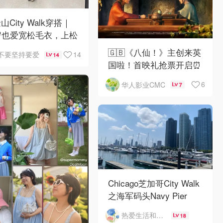
山City Walk穿搭｜
岁也爱宽松毛衣，上松
紧真的很救比例
🇬🇧《八仙！》主创来英
14
不要坚持要爱
14
国啦！首映礼抢票开启⏰
6
华人影业CMC
7
Chicago芝加哥City Walk
之海军码头Navy Pier
热爱生活和自由的轻舞飞扬
18