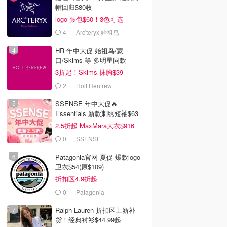
帽回归$80收
logo 腰包$60！3色可选
4
Arc'teryx 始祖鸟
HR 年中大促 始祖鸟/蒙
口/Skims 等 多明星同款
3折起！Skims 抹胸$39
2
Holt Renfrew
SSENSE 年中大促🔥
Essentials 新款刺绣短袖$63
2.5折起 MaxMara大衣$916
(原$2130)
0
SSENSE
Patagonia官网 夏促 爆款logo
卫衣$54(原$109)
折扣区4.9折起
0
Patagonia
Ralph Lauren 折扣区上新补
货！经典衬衫$44.99起