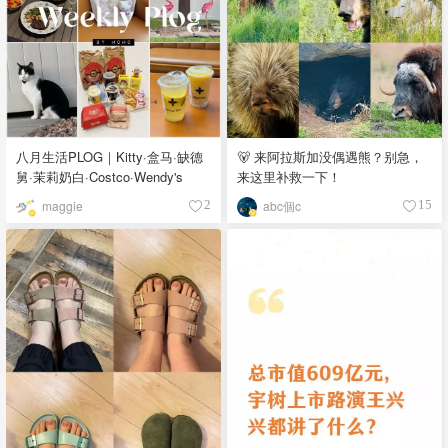
八月生活PLOG｜Kitty·盒马·缺德
🐻 来阿拉斯加没偶遇熊？别急，
舅·茉莉奶白·Costco·Wendy's
来这里补救一下！
maggie
abc個c
2
15