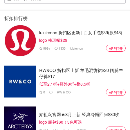
折扣排行榜
lululemon 折扣区更新 | 白女手包$39(原$48)
logo 棒球帽$29
999+
1333
lululemon
APP打开
RW&CO 折扣区上新 羊毛混纺裙$20 阔腿牛
仔裤$17
低至2.1折+额外8折+叠8.5折
0
RW & CO
APP打开
始祖鸟官网🔥8月上新 经典冷帽回归$80收
logo 腰包$60！3色可选
111
4
Arc'teryx 始祖鸟