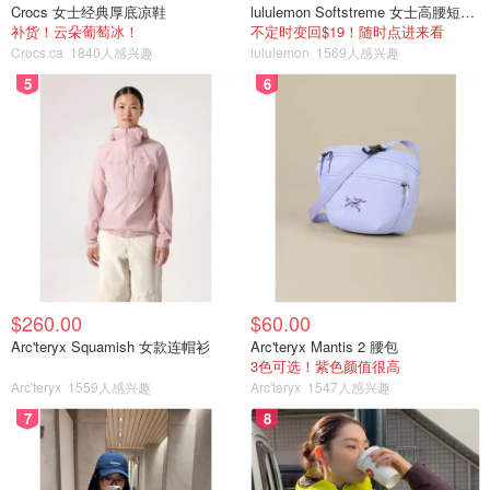
Crocs 女士经典厚底凉鞋
lululemon Softstreme 女士高腰短裤 10cm
补货！云朵葡萄冰！
不定时变回$19！随时点进来看
Crocs.ca
1840人感兴趣
lululemon
1569人感兴趣
5
6
$260.00
$60.00
Arc'teryx Squamish 女款连帽衫
Arc'teryx Mantis 2 腰包
3色可选！紫色颜值很高
Arc'teryx
1559人感兴趣
Arc'teryx
1547人感兴趣
7
8