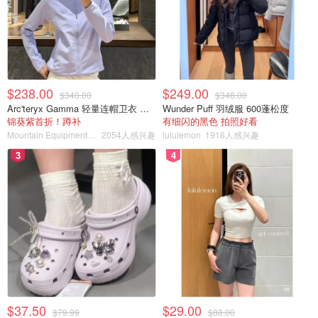
$238.00
$249.00
$340.00
$348.00
Arc'teryx Gamma 轻量连帽卫衣 女款
Wunder Puff 羽绒服 600蓬松度
锦葵紫首折！蹲补
有细闪的黑色 拍照好看
Mountain Equipment Company
2054人感兴趣
lululemon
1916人感兴趣
3
4
$37.50
$29.00
$79.99
$88.00