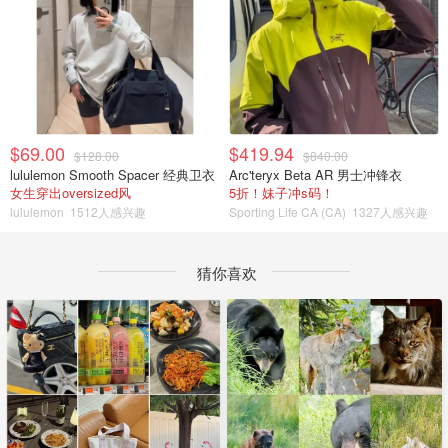
$69.00
$419.94
$128.00
$840.00
lululemon Smooth Spacer 经典卫衣
Arc'teryx Beta AR 男士冲锋衣
女生穿出oversized风
5折！妹子冲s码！
lululemon
1512人感兴趣
Sporting Life CA (CA)
1327人感兴趣
猜你喜欢