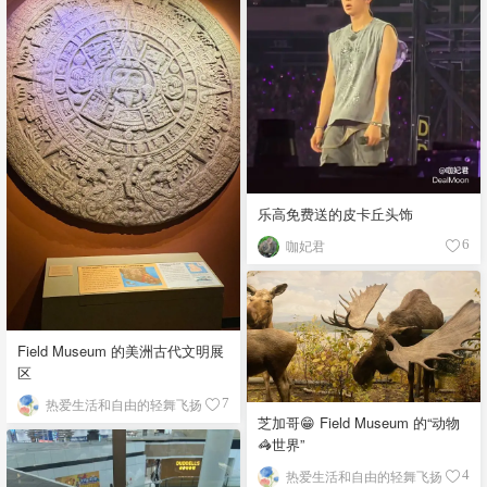
乐高免费送的皮卡丘头饰
咖妃君
6
Field Museum 的美洲古代文明展
区
热爱生活和自由的轻舞飞扬
7
芝加哥😁 Field Museum 的“动物
🦓世界”
热爱生活和自由的轻舞飞扬
4