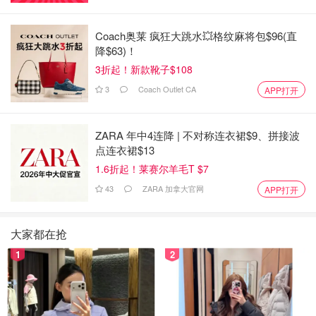
Coach奥莱 疯狂大跳水💥格纹麻将包$96(直
降$63)！
3折起！新款靴子$108
3
Coach Outlet CA
APP打开
ZARA 年中4连降 | 不对称连衣裙$9、拼接波
点连衣裙$13
1.6折起！莱赛尔羊毛T $7
43
ZARA 加拿大官网
APP打开
大家都在抢
1
2