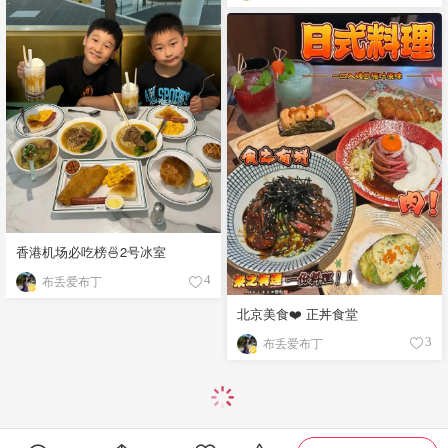
香港机场必吃榜🍜2号冰室
布丢爱布丁
4
北京美食❤️ 正丼食堂
布丢爱布丁
3