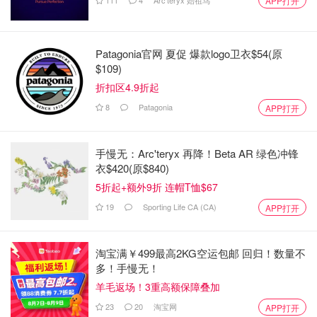
APP打开
Patagonia官网 夏促 爆款logo卫衣$54(原
$109)
折扣区4.9折起
8
Patagonia
APP打开
手慢无：Arc'teryx 再降！Beta AR 绿色冲锋
衣$420(原$840)
5折起+额外9折 连帽T恤$67
19
Sporting Life CA (CA)
APP打开
淘宝满￥499最高2KG空运包邮 回归！数量不
多！手慢无！
羊毛返场！3重高额保障叠加
23
20
淘宝网
APP打开