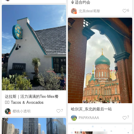
🏮适合约会
北美deal蜀黎
6
达拉斯｜活力满满的Tex-Mex餐
👉🏼 Tacos & Avocados
哈尔滨_东北的最后一站
樱桃小透明
7
PAPAYAAAA
7