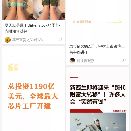
夏天就是属于Birkenstock的季节-
内附如何选择
花开富贵之Mo个Mo
总市值609亿元，宇树上市路演王
兴兴都讲了
科技圈观察
7