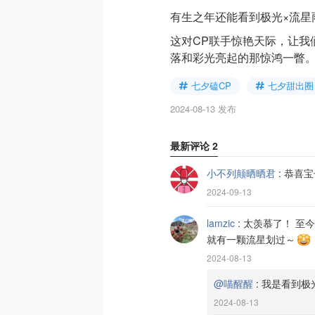
有生之年还能看到极光×流星
这对CP联手惊艳天际，让我
落和彩光亮起的那惊鸿一瞥
七夕磕CP
七夕甜出圈
2024-08-13 发布
最新评论
2
小不列颠晒晒君
:
恭喜宝
2024-09-13
lamzic
:
太羡慕了！ 至
就有一颗流星划过～
2024-08-13
@喵醒醒
:
我是看到极
2024-08-13