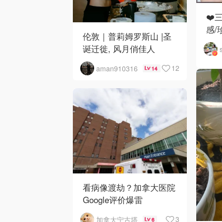
❤️
感/
伦敦｜普莉姆罗斯山 |圣
诞迁徙, 风月俏佳人
12
aman910316
14
看病像渡劫？加拿大医院
Google评价爆雷
3
加拿大宁古塔
6