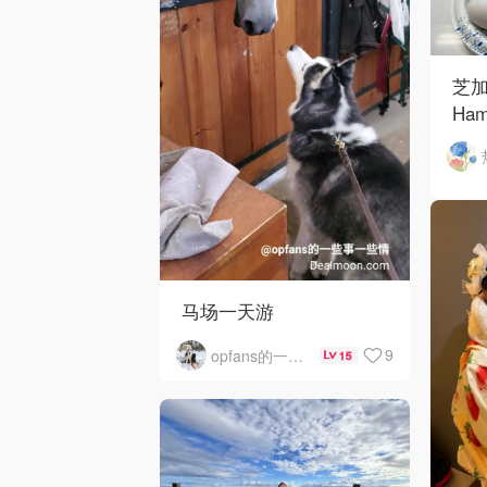
芝加
Ham
Ros
O'
马场一天游
9
opfans的一些事一些情
15