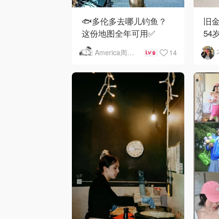
🐟多伦多去哪儿钓鱼？
旧金
这份地图全年可用✅
54
下
14
America周末快讯
9