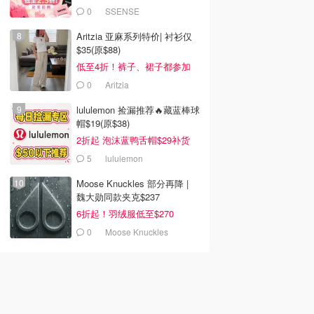
(原$2130)
0
SSENSE
Aritzia 亚麻系列特价| 衬衫仅
$35(原$88)
低至4折！裤子、裙子都参加
0
Aritzia
lululemon 捡漏推荐🔥藏蓝棒球
帽$19(原$38)
2折起 泡沫蓝鸭舌帽$29补货
5
lululemon
Moose Knuckles 部分再降 |
魏大勋同款夹克$237
6折起！羽绒服低至$270
0
Moose Knuckles