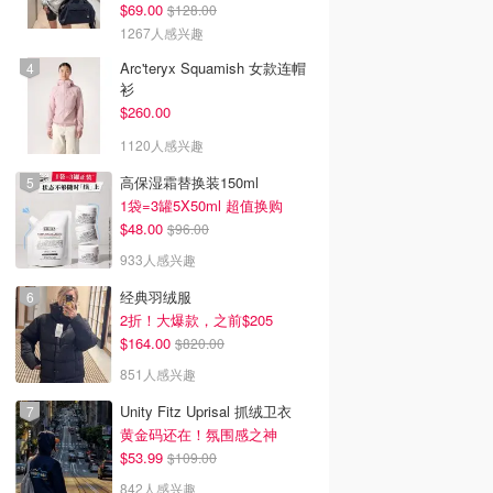
$69.00
$128.00
1267人感兴趣
Arc'teryx Squamish 女款连帽
衫
$260.00
1120人感兴趣
高保湿霜替换装150ml
1袋=3罐5X50ml 超值换购
$48.00
$96.00
933人感兴趣
经典羽绒服
2折！大爆款，之前$205
$164.00
$820.00
851人感兴趣
Unity Fitz Uprisal 抓绒卫衣
黄金码还在！氛围感之神
$53.99
$109.00
842人感兴趣