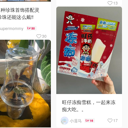
13
三种珍珠首饰搭配灵
珍珠还能这么戴‼️
supermommy
30
30
旺仔冻痴雪糕，一起来冻
痴大吃。。
17
小濡马
16