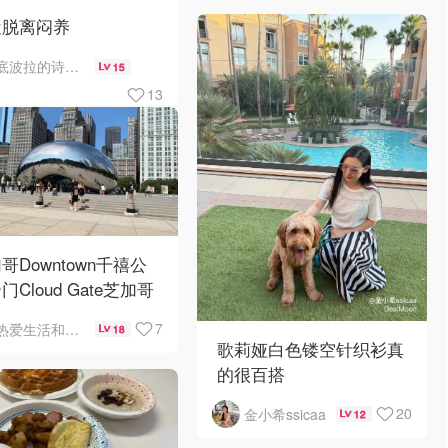
近脱离闷养
底波拉的诗与歌
15
13
哥Downtown千禧公
门Cloud Gate芝加哥
景❤️鳞次栉比的高楼
7
热爱生活和自由的轻舞飞扬
18
歌莉娅白色镂空针织衫真
的很百搭
20
金小希ssicaa
12