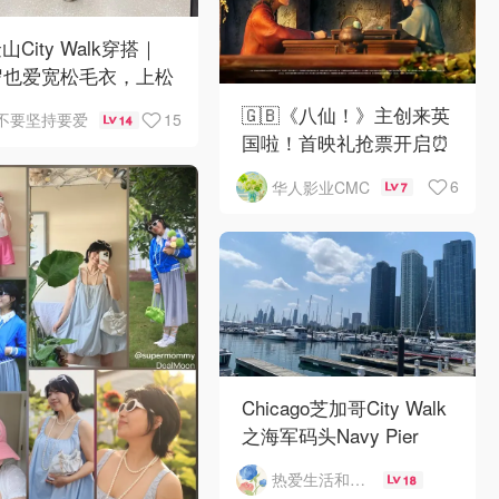
山City Walk穿搭｜
岁也爱宽松毛衣，上松
紧真的很救比例
🇬🇧《八仙！》主创来英
15
不要坚持要爱
14
国啦！首映礼抢票开启⏰
6
华人影业CMC
7
Chicago芝加哥City Walk
之海军码头Navy Pier
热爱生活和自由的轻舞飞扬
18