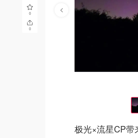
0
0
极光×流星CP