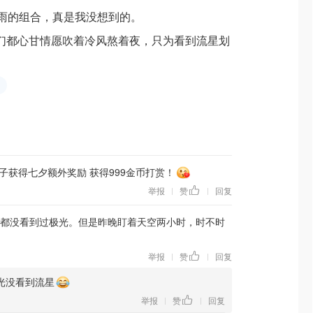
雨的组合，真是我没想到的。
们都心甘情愿吹着冷风熬着夜，只为看到流星划
。
子获得七夕额外奖励 获得999金币打赏！
举报
赞
回复
|
|
今都没看到过极光。但是昨晚盯着天空两小时，时不时
举报
赞
回复
|
|
光没看到流星
举报
赞
回复
|
|