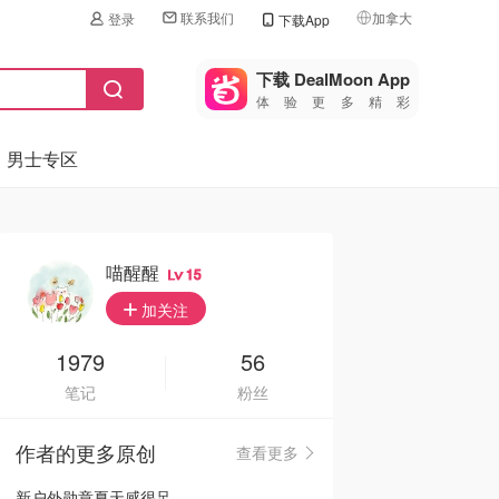
联系我们
加拿大
登录
下载App
🇺🇸
美国
下载 DealMoon App
体验更多精彩
🇨🇳
中国
男士专区
🇨🇦
加拿大
🇬🇧
英国
🇩🇪
德国
喵醒醒
15
🇫🇷
加关注
法国
🇮🇹
1979
56
意大利
笔记
粉丝
🇦🇺
澳洲
作者的更多原创
查看更多
🇳🇿
新西兰
新户外勋章夏天感很足