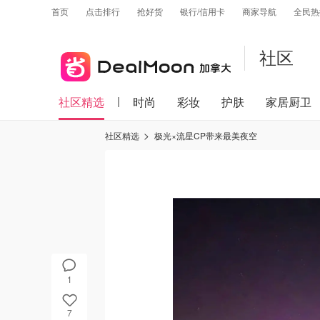
首页
点击排行
抢好货
银行/信用卡
商家导航
全民热
社区
社区精选
时尚
彩妆
护肤
家居厨卫
社区精选
极光×流星CP带来最美夜空
1
7