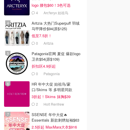
logo 腰包$60！3色可选
4
Arc'teryx 始祖鸟
Aritzia 大热门Superpuff 羽绒
马甲降价$94(原$125)
低至7.5折！
0
Aritzia
Patagonia官网 夏促 爆款logo
卫衣$54(原$109)
折扣区4.9折起
0
Patagonia
HR 年中大促 始祖鸟/蒙
口/Skims 等 多明星同款
3折起！Skims 抹胸$39
2
Holt Renfrew
SSENSE 年中大促🔥
Essentials 新款刺绣短袖$63
2.5折起 MaxMara大衣$916