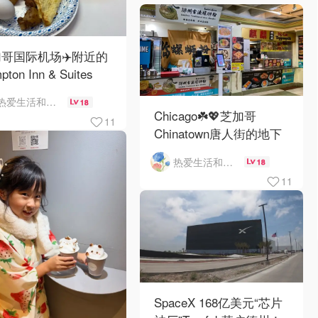
哥国际机场✈️附近的
pton Inn & Suites
emont Chicago
热爱生活和自由的轻舞飞扬
18
Hare自助早餐
Chicago☘️💖芝加哥
11
Chinatown唐人街的地下
mini小美食城
热爱生活和自由的轻舞飞扬
18
11
SpaceX 168亿美元“芯片