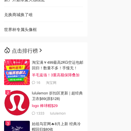
兑换商城换了啥
世界杯专属头像框
点击排行榜
淘宝满￥499最高2KG空运包邮
回归！数量不多！手慢无！
羊毛返场！3重高额保障叠加
16
淘宝网
lululemon 折扣区更新 | 超经典
卫衣$69(原$128)
logo 棒球帽$29
1333
lululemon
始祖鸟官网🔥8月上新 经典冷
帽回归$80收