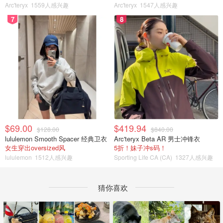
Arc'teryx
1559人感兴趣
Arc'teryx
1547人感兴趣
7
8
$69.00
$419.94
$128.00
$840.00
lululemon Smooth Spacer 经典卫衣
Arc'teryx Beta AR 男士冲锋衣
女生穿出oversized风
5折！妹子冲s码！
lululemon
1512人感兴趣
Sporting Life CA (CA)
1327人感兴趣
猜你喜欢