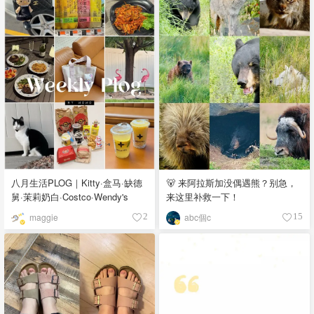
八月生活PLOG｜Kitty·盒马·缺德
🐻 来阿拉斯加没偶遇熊？别急，
舅·茉莉奶白·Costco·Wendy's
来这里补救一下！
maggie
abc個c
2
15