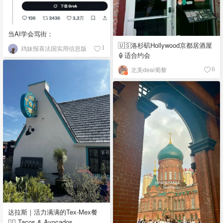
当AI学会骂街：
🇺🇸洛杉矶Hollywood京都居酒屋
鸡妹报喜法国实用信息版
1
🏮适合约会
北美deal蜀黎
6
达拉斯｜活力满满的Tex-Mex餐
👉🏼 Tacos & Avocados