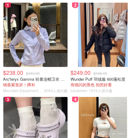
1
2
$238.00
$249.00
$340.00
$348.00
Arc'teryx Gamma 轻量连帽卫衣 女款
Wunder Puff 羽绒服 600蓬松度
锦葵紫首折！蹲补
有细闪的黑色 拍照好看
Mountain Equipment Company
2054人感兴趣
lululemon
1916人感兴趣
3
4