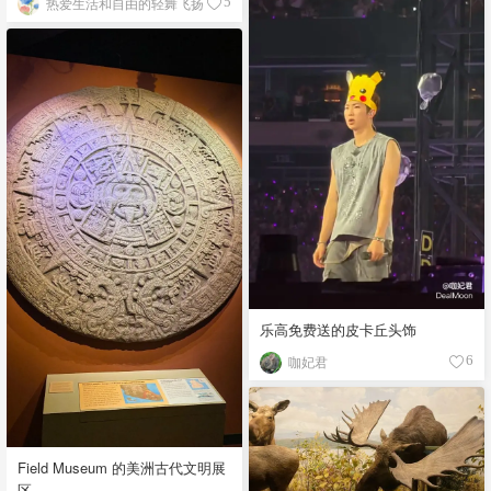
热爱生活和自由的轻舞飞扬
5
乐高免费送的皮卡丘头饰
咖妃君
6
Field Museum 的美洲古代文明展
区