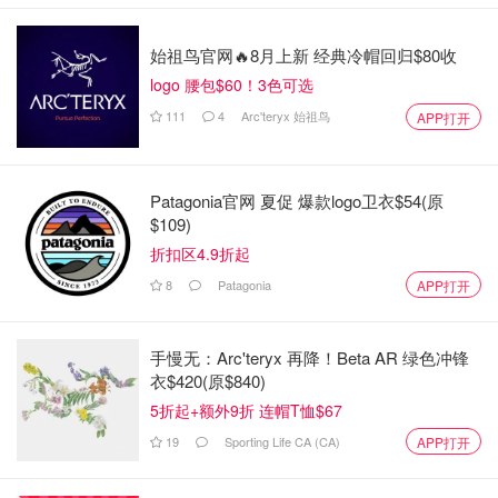
始祖鸟官网🔥8月上新 经典冷帽回归$80收
logo 腰包$60！3色可选
111
4
Arc'teryx 始祖鸟
APP打开
Patagonia官网 夏促 爆款logo卫衣$54(原
$109)
折扣区4.9折起
8
Patagonia
APP打开
手慢无：Arc'teryx 再降！Beta AR 绿色冲锋
衣$420(原$840)
5折起+额外9折 连帽T恤$67
19
Sporting Life CA (CA)
APP打开