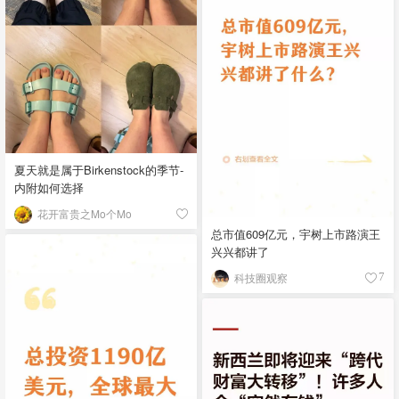
夏天就是属于Birkenstock的季节-
内附如何选择
花开富贵之Mo个Mo
总市值609亿元，宇树上市路演王
兴兴都讲了
科技圈观察
7