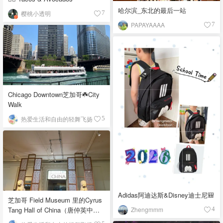
哈尔滨_东北的最后一站
樱桃小透明
7
PAPAYAAAA
7
Chicago Downtown芝加哥☘️City
Walk
热爱生活和自由的轻舞飞扬
5
Adidas阿迪达斯&Disney迪士尼🎒
芝加哥 Field Museum 里的Cyrus
Zhengmmm
Tang Hall of China（唐仲英中国
4
馆）