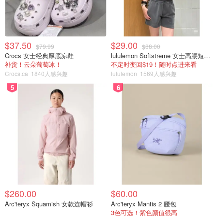
$37.50
$29.00
$79.99
$88.00
Crocs 女士经典厚底凉鞋
lululemon Softstreme 女士高腰短裤 10cm
补货！云朵葡萄冰！
不定时变回$19！随时点进来看
Crocs.ca
1840人感兴趣
lululemon
1569人感兴趣
5
6
$260.00
$60.00
Arc'teryx Squamish 女款连帽衫
Arc'teryx Mantis 2 腰包
3色可选！紫色颜值很高