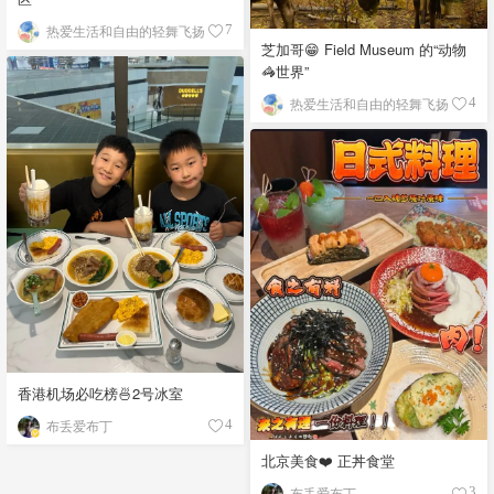
热爱生活和自由的轻舞飞扬
7
芝加哥😁 Field Museum 的“动物
🦓世界”
热爱生活和自由的轻舞飞扬
4
香港机场必吃榜🍜2号冰室
布丢爱布丁
4
北京美食❤️ 正丼食堂
布丢爱布丁
3