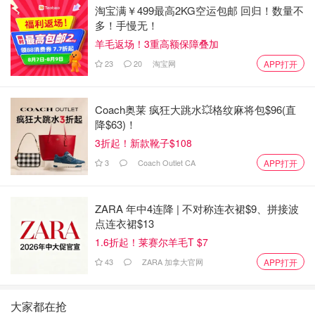
淘宝满￥499最高2KG空运包邮 回归！数量不
多！手慢无！
羊毛返场！3重高额保障叠加
23
20
淘宝网
APP打开
Coach奥莱 疯狂大跳水💥格纹麻将包$96(直
降$63)！
3折起！新款靴子$108
3
Coach Outlet CA
APP打开
ZARA 年中4连降 | 不对称连衣裙$9、拼接波
点连衣裙$13
1.6折起！莱赛尔羊毛T $7
43
ZARA 加拿大官网
APP打开
大家都在抢