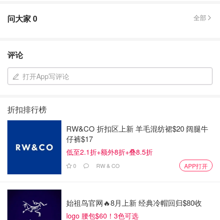
问大家
0
全部
评论
打开App写评论
折扣排行榜
RW&CO 折扣区上新 羊毛混纺裙$20 阔腿牛
仔裤$17
低至2.1折+额外8折+叠8.5折
0
RW & CO
APP打开
始祖鸟官网🔥8月上新 经典冷帽回归$80收
logo 腰包$60！3色可选