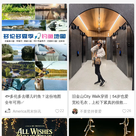
🐟多伦多去哪儿钓鱼？这份地图
旧金山City Walk穿搭｜54岁也爱
全年可用✅
宽松毛衣，上松下紧真的很救比
例
America周末快讯
不要坚持要爱
22
26