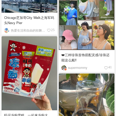
Chicago芝加哥City Walk之海军码
头Navy Pier
热爱生活和自由的轻舞飞扬
25
❤️三种珍珠首饰搭配灵感/珍珠还
能这么戴‼️
supermommy
41
旺仔冻痴雪糕，一起来冻痴大