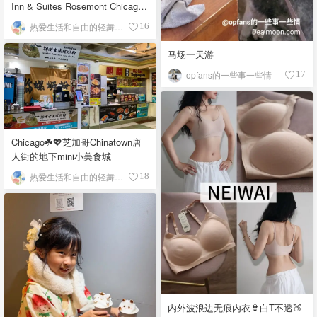
Inn & Suites Rosemont Chicago
O'Hare自助早餐
热爱生活和自由的轻舞飞扬
16
马场一天游
opfans的一些事一些情
17
Chicago☘️💖芝加哥Chinatown唐
人街的地下mini小美食城
热爱生活和自由的轻舞飞扬
18
内外波浪边无痕内衣👙白T不透🍑