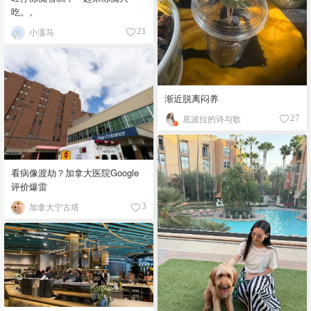
吃。。
小濡马
21
渐近脱离闷养
底波拉的诗与歌
27
看病像渡劫？加拿大医院Google
评价爆雷
加拿大宁古塔
3