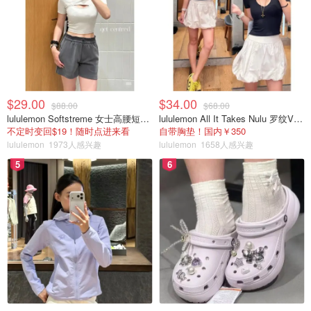
$29.00
$34.00
$88.00
$68.00
lululemon Softstreme 女士高腰短裤 10cm
lululemon All It Takes Nulu 罗纹V领短袖T恤
不定时变回$19！随时点进来看
自带胸垫！国内￥350
lululemon
1973人感兴趣
lululemon
1658人感兴趣
5
6