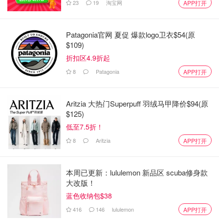
23
19
淘宝网
APP打开
Patagonia官网 夏促 爆款logo卫衣$54(原
$109)
折扣区4.9折起
8
Patagonia
APP打开
Aritzia 大热门Superpuff 羽绒马甲降价$94(原
$125)
低至7.5折！
8
Aritzia
APP打开
本周已更新：lululemon 新品区 scuba修身款
大改版！
蓝色收纳包$38
416
146
lululemon
APP打开