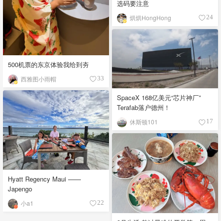
选码要注意
烘烘HongHong
24
500机票的东京体验我给到夯
西雅图小雨帽
33
SpaceX 168亿美元“芯片神厂”
Terafab落户德州！
休斯顿101
17
Hyatt Regency Maui ——
Japengo
小a1
22