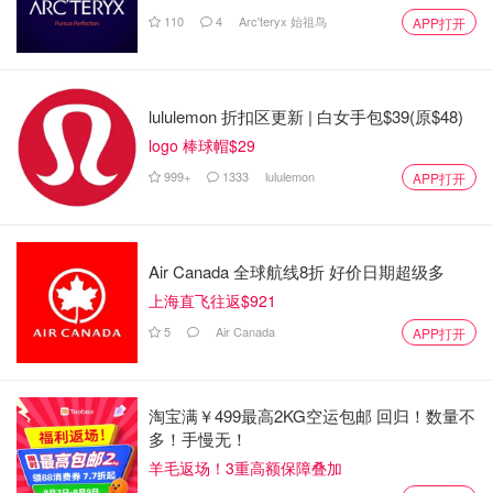
110
4
Arc'teryx 始祖鸟
APP打开
lululemon 折扣区更新 | 白女手包$39(原$48)
logo 棒球帽$29
999+
1333
lululemon
APP打开
Air Canada 全球航线8折 好价日期超级多
上海直飞往返$921
5
Air Canada
APP打开
淘宝满￥499最高2KG空运包邮 回归！数量不
多！手慢无！
羊毛返场！3重高额保障叠加