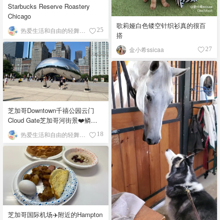
Starbucks Reserve Roastery
Chicago
歌莉娅白色镂空针织衫真的很百
热爱生活和自由的轻舞飞扬
25
搭
金小希ssicaa
27
芝加哥Downtown千禧公园云门
Cloud Gate芝加哥河街景❤️鳞次
栉比的高楼
热爱生活和自由的轻舞飞扬
18
芝加哥国际机场✈️附近的Hampton