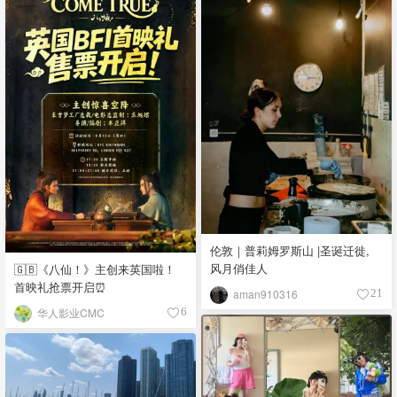
伦敦｜普莉姆罗斯山 |圣诞迁徙,
风月俏佳人
🇬🇧《八仙！》主创来英国啦！
首映礼抢票开启⏰
aman910316
21
华人影业CMC
6