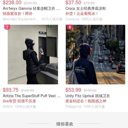
$238.00
$37.50
$340.00
$79.99
Arc'teryx Gamma 轻量连帽卫衣 女款
Crocs 女士经典厚底凉鞋
锦葵紫首折！蹲补
补货！云朵葡萄冰！
Mountain Equipment Company
1613人感兴趣
Crocs.ca
1560人感兴趣
7
8
$93.75
$53.99
$125.00
$109.00
Aritzia The SuperStuff Puff Vest 轻盈亮面马甲
Unity Fitz Uprisal 抓绒卫衣
2xs有货 轻便不压身
黄金码还在！氛围感之神
Aritzia
1509人感兴趣
Patagonia
1495人感兴趣
猜你喜欢