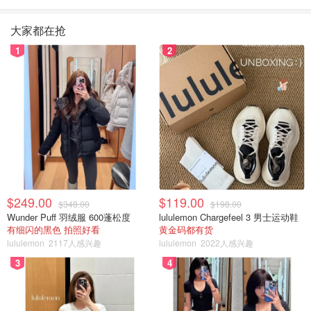
大家都在抢
1
2
$249.00
$119.00
$348.00
$198.00
Wunder Puff 羽绒服 600蓬松度
lululemon Chargefeel 3 男士运动鞋
有细闪的黑色 拍照好看
黄金码都有货
lululemon
2117人感兴趣
lululemon
2022人感兴趣
3
4