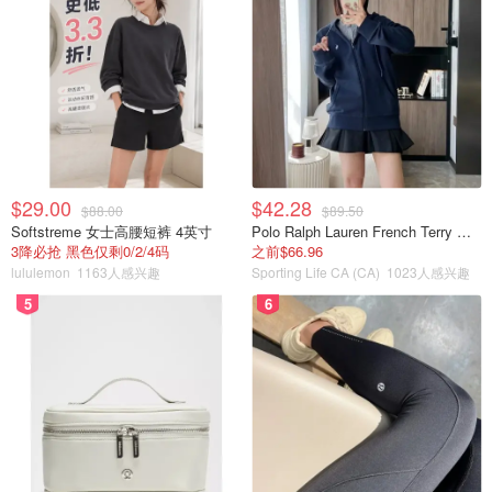
$29.00
$42.28
$88.00
$89.50
Softstreme 女士高腰短裤 4英寸
Polo Ralph Lauren French Terry 女童连帽卫衣 7-16码
3降必抢 黑色仅剩0/2/4码
之前$66.96
lululemon
1163人感兴趣
Sporting Life CA (CA)
1023人感兴趣
5
6