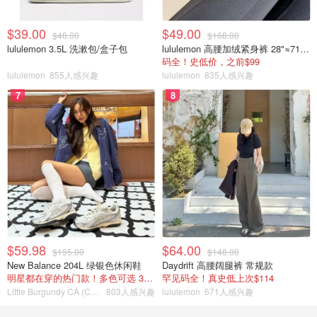
$39.00
$49.00
$48.00
$168.00
lululemon 3.5L 洗漱包/盒子包
lululemon 高腰加绒紧身裤 28"≈71cm 5个口袋
码全！史低价，之前$99
lululemon
855人感兴趣
lululemon
835人感兴趣
7
8
$59.98
$64.00
$155.00
$148.00
New Balance 204L 绿银色休闲鞋
Daydrift 高腰阔腿裤 常规款
明星都在穿的热门款！多色可选 3.8折
罕见码全！真史低上次$114
Little Burgundy CA (CA）
803人感兴趣
lululemon
671人感兴趣