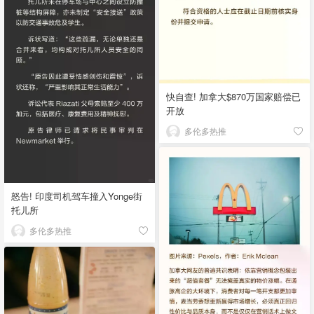
快自查! 加拿大$870万国家赔偿已
开放
多伦多热推
怒告! 印度司机驾车撞入Yonge街
托儿所
多伦多热推