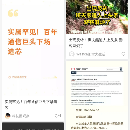
出现反转！班夫熊追人上头条 游
客麻烦了
Westca加拿大生活
实属罕见！百年通信巨头下场造
芯
科技圈观察
4