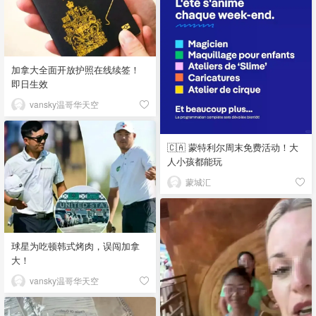
加拿大全面开放护照在线续签！
即日生效
vansky温哥华天空
🇨🇦 蒙特利尔周末免费活动！大
人小孩都能玩
蒙城汇
球星为吃顿韩式烤肉，误闯加拿
大！
vansky温哥华天空