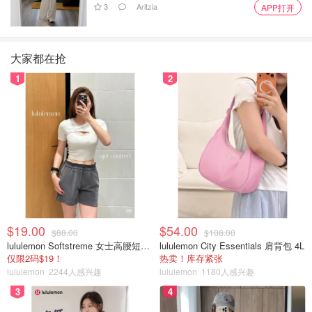
3
Aritzia
APP打开
大家都在抢
1
2
$19.00
$54.00
$88.00
$108.00
lululemon Softstreme 女士高腰短裤 10cm
lululemon City Essentials 肩背包 4L
仅限2码$19！
热卖！库存紧张
lululemon
2244人感兴趣
lululemon
1180人感兴趣
3
4