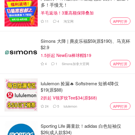
多！手慢无！
羊毛返场！3重高额保障叠加
11
4
淘宝网
APP打开
Simons 大降 | 麂皮乐福$59(原$190)、马克杯
$2.9
1.5折起 NewEra棒球帽$19
4
1
Simons加拿大官网
APP打开
lululemon 捡漏🔥 Softstreme 短裤4降仅
$19(原$88)
2折起 V领罗纹Tee$34(原$68)
24
5
lululemon
APP打开
Sporting Life 薅童款！adidas 白色短袖仅
$26(成人款$34)