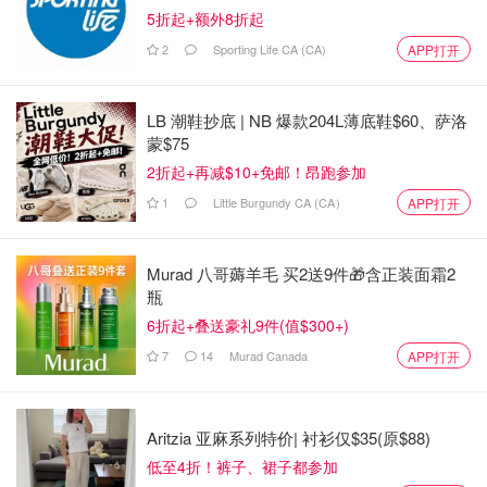
5折起+额外8折起
2
Sporting Life CA (CA)
APP打开
LB 潮鞋抄底 | NB 爆款204L薄底鞋$60、萨洛
蒙$75
2折起+再减$10+免邮！昂跑参加
1
Little Burgundy CA (CA）
APP打开
Murad 八哥薅羊毛 买2送9件🎁含正装面霜2
瓶
6折起+叠送豪礼9件(值$300+)
7
14
Murad Canada
APP打开
Aritzia 亚麻系列特价| 衬衫仅$35(原$88)
低至4折！裤子、裙子都参加