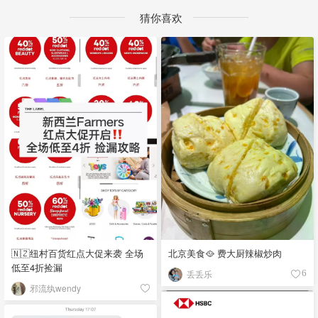
猜你喜欢
🇳🇿纽村百货红点大促来袭 全场
北京美食🥘 费大厨辣椒炒肉
低至4折捡漏
丢丢乐
6
邪流纨wendy