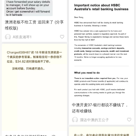
澳洲老板不给工资 追回来了 (分享
维权版)
A班袁湘琴1
中澳开麦37-银行都说不赚钱了，
还有啥赚钱
溜达中澳的王公子