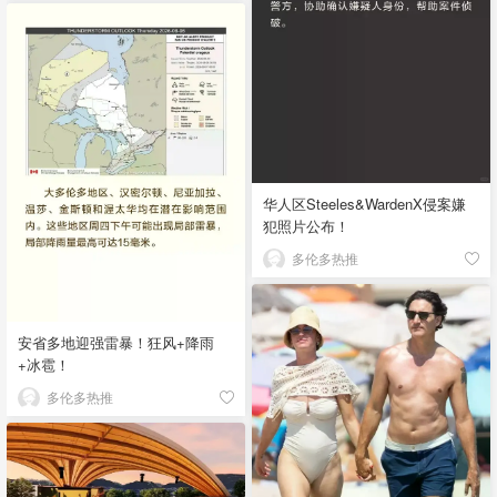
华人区Steeles&WardenX侵案嫌
犯照片公布！
多伦多热推
安省多地迎强雷暴！狂风+降雨
+冰雹！
多伦多热推