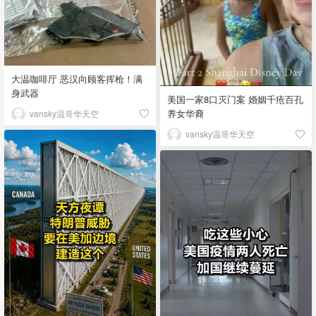
大温咖啡厅 恶汉向顾客挥枪！满
身武器
美国一家8口灭门案 婚姻千疮百孔
养女华裔
vansky温哥华天空
vansky温哥华天空