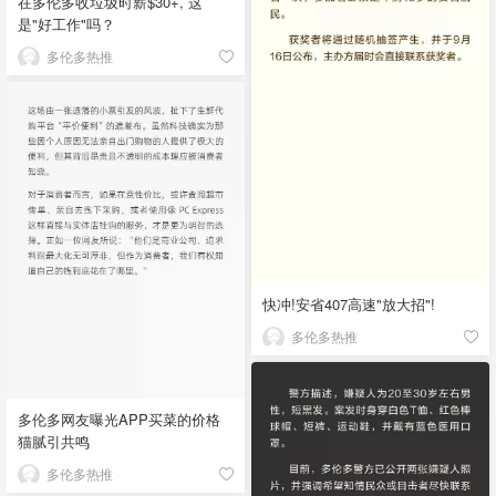
在多伦多收垃圾时薪$30+, 这
是"好工作"吗？
多伦多热推
快冲!安省407高速"放大招"!
多伦多热推
多伦多网友曝光APP买菜的价格
猫腻引共鸣
多伦多热推