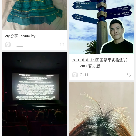
vtg分享*iconic by ___
jin___
🇦🇺🇺🇸🇨🇦回国躺平资格测试
——2026官方版
CJ111