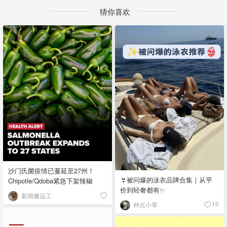
猜你喜欢
沙门氏菌疫情已蔓延至27州！
👙被问爆的泳衣品牌合集｜从平
Chipotle/Qdoba紧急下架辣椒
价到轻奢都有✨
新闻搬运工
种点小草
10