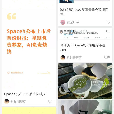
🇬🇧郎朗·2027英国音乐会巡演官
宣
英区Live
马斯克：SpaceX只使用英伟达
GPU
科技圈观察
8
SpaceX公布上市后首份财报
科技圈观察
8