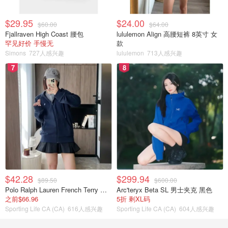
$29.95
$24.00
$60.00
$64.00
Fjallraven High Coast 腰包
lululemon Align 高腰短裤 8英寸 女
罕见好价 手慢无
款
Simons
727人感兴趣
lululemon
713人感兴趣
7
8
$42.28
$299.94
$89.50
$600.00
Polo Ralph Lauren French Terry 女童连帽卫衣 7-16码
Arc'teryx Beta SL 男士夹克 黑色
之前$66.96
5折 剩XL码
Sporting Life CA (CA)
616人感兴趣
Sporting Life CA (CA)
604人感兴趣