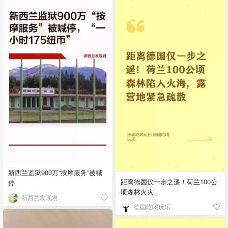
新西兰监狱900万“按摩服务”被喊
距离德国仅一步之遥！荷兰100公
停
顷森林火灾
新西兰发现君
德国吃喝玩乐