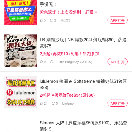
手慢无！
紧急返场！上次没薅到！赶紧冲
5
2
淘宝网
APP打开
LB 潮鞋抄底 | NB 爆款204L薄底鞋$60、萨洛
蒙$75
2折起+再减$10+免邮！昂跑参加
0
Little Burgundy CA (CA）
APP打开
lululemon 捡漏🔥 Softstreme 短裤史低$19(原
$88)
2折起 V领罗纹Tee$34(原$68)
24
5
lululemon
APP打开
Simons 大降 | 麂皮乐福$59(原$190)、床品套
装$19