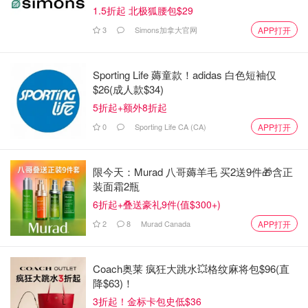
1.5折起 北极狐腰包$29
3
Simons加拿大官网
APP打开
Sporting Life 薅童款！adidas 白色短袖仅
$26(成人款$34)
5折起+额外8折起
0
Sporting Life CA (CA)
APP打开
限今天：Murad 八哥薅羊毛 买2送9件🎁含正
装面霜2瓶
6折起+叠送豪礼9件(值$300+)
2
8
Murad Canada
APP打开
Coach奥莱 疯狂大跳水💥格纹麻将包$96(直
降$63)！
3折起！金标卡包史低$36