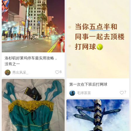
洛杉矶好莱坞停车最实用攻略，
没有之一
秀出风采_
8
第一次在下班后打网球
毛球茶茶
7