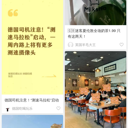
🇬🇧迷客夏伦敦全场奶茶1.99 只
有这两天！
英国羊毛大王
德国司机注意！“测速马拉松”启动
德国吃喝玩乐