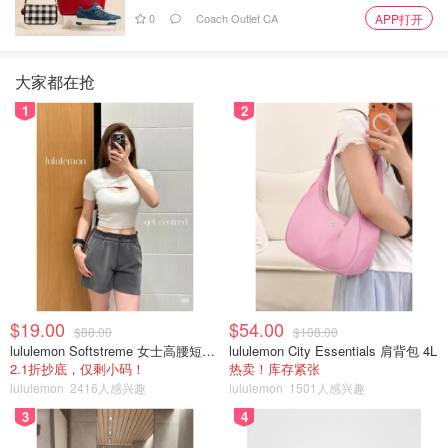
0
Coach Outlet CA
APP打开
大家都在抢
1
2
$19.00
$54.00
$88.00
$108.00
lululemon Softstreme 女士高腰短裤 10cm
lululemon City Essentials 肩背包 4L
2.1折抄底，仅剩小码！
热卖！库存紧张
lululemon
2416人感兴趣
lululemon
1501人感兴趣
3
4