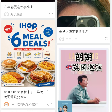
在等彩蛋这件事情上
丸子脑袋
奉劝大家不要拔头发…
单单丁单
🥞 IHOP 新套餐来了！早餐、午
餐通通只要 $6+
Felix吃喝玩乐不破产
5