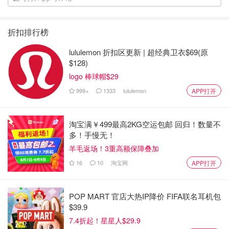
折扣排行榜
lululemon 折扣区更新 | 超经典卫衣$69(原
$128)
logo 棒球帽$29
999+
1333
lululemon
APP打开
淘宝满￥499最高2KG空运包邮 回归！数量不
多！手慢无！
羊毛返场！3重高额保障叠加
16
10
淘宝网
APP打开
POP MART 官店大热IP降价 FIFA联名耳机包
$39.9
7.4折起！星星人$29.9