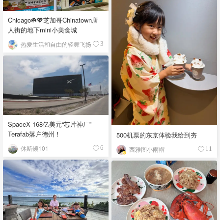
Chicago☘️💖芝加哥Chinatown唐
人街的地下mini小美食城
热爱生活和自由的轻舞飞扬
3
SpaceX 168亿美元“芯片神厂”
Terafab落户德州！
500机票的东京体验我给到夯
休斯顿101
6
西雅图小雨帽
11