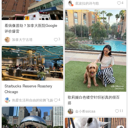
底波拉的诗与歌
4
看病像渡劫？加拿大医院Google
评价爆雷
加拿大宁古塔
3
Starbucks Reserve Roastery
Chicago
歌莉娅白色镂空针织衫真的很百
热爱生活和自由的轻舞飞扬
4
搭
金小希ssicaa
11