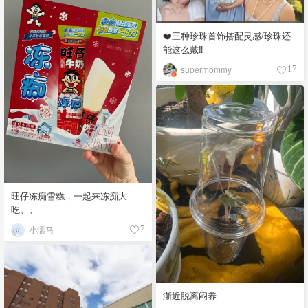
❤️三种珍珠首饰搭配灵感/珍珠还
能这么戴‼️
supermommy
17
旺仔冻痴雪糕，一起来冻痴大
吃。。
小濡马
7
渐近脱离闷养