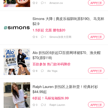
2
1
Amazon.ca
APP打开
Simons 大降 | 麂皮乐福$59(原$190)、马克杯
$2.9
1.5折起 北面 腰包$20
6
1
Simons加拿大官网
APP打开
Alo 折扣区6折起💥百搭网球裙$70、渔夫帽
$70(原$118)
百款参加 热门款补码降价
8
Alo Yoga
APP打开
Ralph Lauren 折扣区上新补货！经典衬衫
$44.99起
6折起！马标短袖$26.99
3
2
Ralph Lauren
APP打开