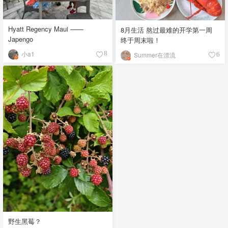
Hyatt Regency Maui ——
8月生活 熬过最难的开学第一周
Japengo
终于周末啦！
小a1
8
Summer在漂流
6
野生黑莓？