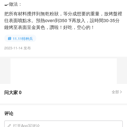
🍳做法：
把所有材料攪拌到無乾粉狀，等分成想要的重量，放烤盤裡
往表面噴點水。預熱oven到350 ℉再放入，設時間30-35分
鐘烤至表面呈金黃色，讚啦！好吃，空心的！
11.11特种兵
2023-11-14 发布
问大家
0
全部
评论
打开App写评论