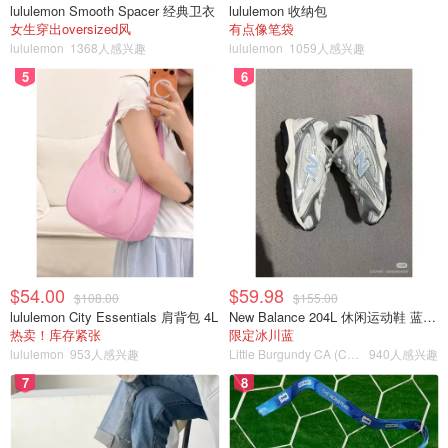
lululemon Smooth Spacer 经典卫衣
lululemon 收纳包
女生穿出oversized风
有点像笔袋
lululemon
1368人感兴趣
lululemon
1059人感兴趣
5
6
$54.00
$59.98
$108.00
$155.00
lululemon City Essentials 肩背包 4L
New Balance 204L 休闲运动鞋 蓝银色
热卖！库存紧张
限定冰川蓝
lululemon
953人感兴趣
Little Burgundy CA (CA）
940人感兴趣
7
8