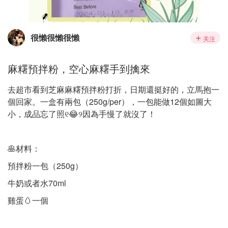
很懶很懶很懶
关注
麻糬預拌粉，空心麻糬手到擒來
去超市看到芝麻麻糬預拌粉打折，日期還挺好的，立馬抱一
個回家。一盒有兩包（250g/per），一包能做12個如圖大
小，成品忘了照୧😂୨因為手慢了就沒了！
🥞材料：
預拌粉一包（250g）
牛奶或者水70ml
雞蛋🥚一個