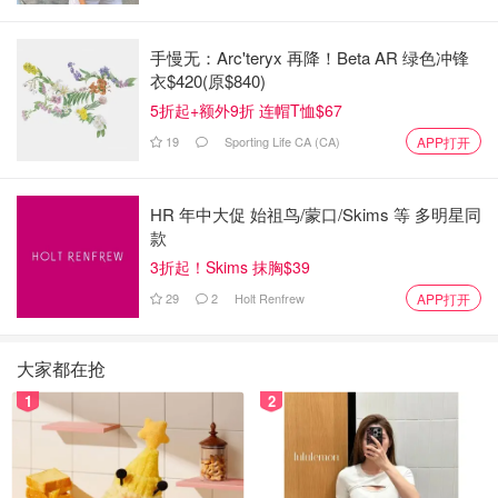
手慢无：Arc'teryx 再降！Beta AR 绿色冲锋
衣$420(原$840)
5折起+额外9折 连帽T恤$67
19
Sporting Life CA (CA)
APP打开
HR 年中大促 始祖鸟/蒙口/Skims 等 多明星同
款
3折起！Skims 抹胸$39
29
2
Holt Renfrew
APP打开
大家都在抢
1
2