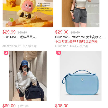
$29.99
$29.00
$33.99
$88.00
POP MART 毛绒星星人
lululemon Softstreme 女士高腰短裤 10cm
不定时变回$19！随时点进来看
amazon.ca
2196人感兴趣
lululemon
1544人感兴趣
3
4
$69.00
$38.00
$128.00