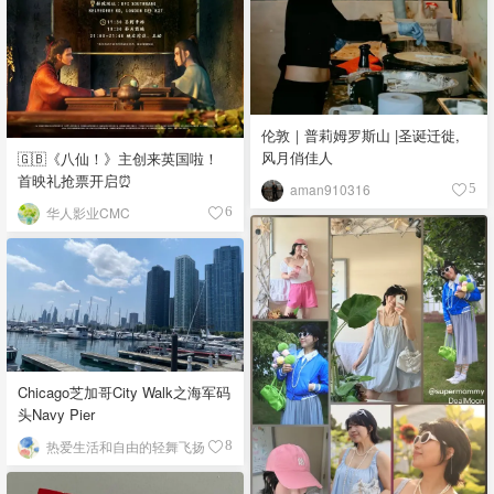
伦敦｜普莉姆罗斯山 |圣诞迁徙,
风月俏佳人
🇬🇧《八仙！》主创来英国啦！
首映礼抢票开启⏰
aman910316
5
华人影业CMC
6
Chicago芝加哥City Walk之海军码
头Navy Pier
热爱生活和自由的轻舞飞扬
8