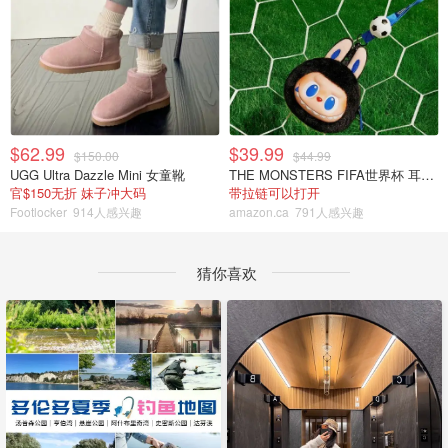
$62.99
$39.99
$150.00
$44.99
UGG Ultra Dazzle Mini 女童靴
THE MONSTERS FIFA世界杯 耳机包
官$150无折 妹子冲大码
带拉链可以打开
Footlocker
914人感兴趣
amazon.ca
791人感兴趣
猜你喜欢