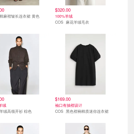
00
$320.00
COS 棉麻褶皱长连衣裙 黄色
100%羊绒
COS 麻花羊绒毛衣
新
8.6上新
00
$169.00
%羊绒
袖口有抽褶设计
COS 羊绒高领开衫 棕色
COS 黑色褶裥棉质迷你连衣裙
新
8.6上新