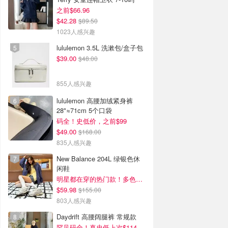
之前$66.96
$42.28
$89.50
1023人感兴趣
lululemon 3.5L 洗漱包/盒子包
$39.00
$48.00
855人感兴趣
lululemon 高腰加绒紧身裤
28"≈71cm 5个口袋
码全！史低价，之前$99
$49.00
$168.00
835人感兴趣
New Balance 204L 绿银色休
闲鞋
明星都在穿的热门款！多色可选 3.8折
$59.98
$155.00
803人感兴趣
Daydrift 高腰阔腿裤 常规款
罕见码全！真史低上次$114