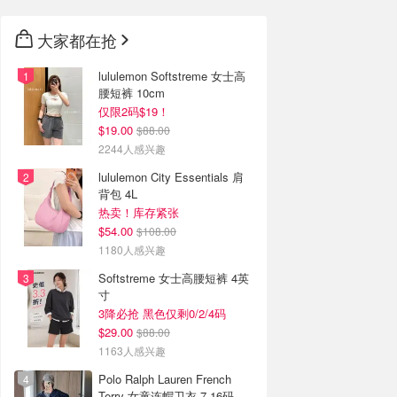
大家都在抢
lululemon Softstreme 女士高
腰短裤 10cm
仅限2码$19！
$19.00
$88.00
2244人感兴趣
lululemon City Essentials 肩
背包 4L
热卖！库存紧张
$54.00
$108.00
1180人感兴趣
Softstreme 女士高腰短裤 4英
寸
3降必抢 黑色仅剩0/2/4码
$29.00
$88.00
1163人感兴趣
Polo Ralph Lauren French
Terry 女童连帽卫衣 7-16码