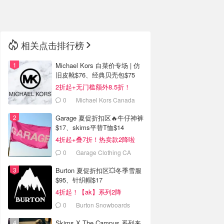
🇳🇿
新西兰
相关点击排行榜
Michael Kors 白菜价专场 | 仿
旧皮靴$76、经典贝壳包$75
2折起+无门槛额外8.5折！
0
Michael Kors Canada
Garage 夏促折扣区🔥牛仔神裤
$17、skims平替T恤$14
4折起+叠7折！热卖款2降啦
0
Garage Clothing CA
(CA)
Burton 夏促折扣区💥冬季雪服
$95、针织帽$17
4折起！【ak】系列2降
0
Burton Snowboards
Canada
Skims X The Campus 系列来