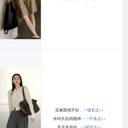
亚麻圆领开衫，
一键直达>>
休闲长款阔腿裤，
一件直达>>
真皮单肩包，
一键直达>>