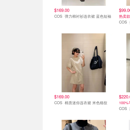
$169.00
$99.0
COS 弹力棉衬衫连衣裙 蓝色短袖
热卖
8.6上新
8.6上
$169.00
$220.
COS 棉质迷你连衣裙 米色格纹
100
8.6上新
8.6上