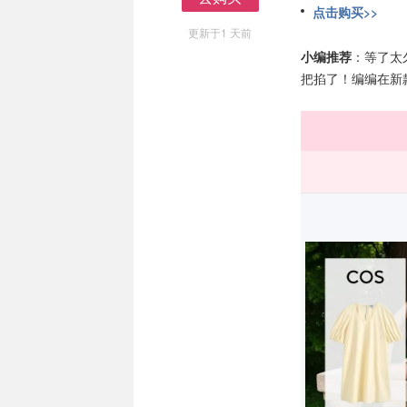
点击购买>>
去购买
更新于1 天前
小编推荐
：等了太
把掐了！编编在新