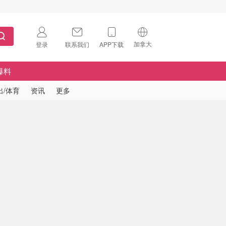
加拿大
登录
联系我们
APP下载
🇺🇸
美国
爆料
🇨🇳
中国
出/体育
资讯
更多
🇨🇦
加拿大
扫码下载 App
🇬🇧
英国
Download on the
App Store
🇩🇪
德国
Download the
Android App
🇫🇷
法国
🇮🇹
意大利
🇦🇺
澳洲