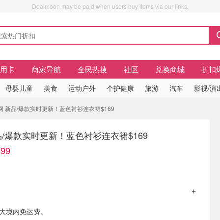
Dealmoon may be paid when users buy items via our links.
信用卡
商家导航
全民热搜
社区
兑换商城
折扣
母婴儿童
美食
运动户外
个护健康
旅游
汽车
影视/演
官网 新品/爆款实时更新！蓝色衬衫连衣裙$169
新品/爆款实时更新！蓝色衬衫连衣裙$169
99
拿大境内免运费。