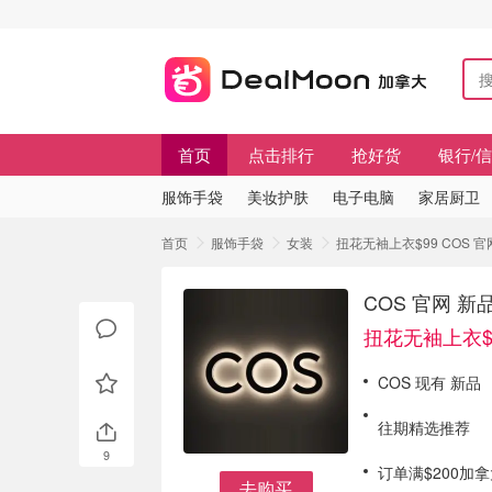
首页
点击排行
抢好货
银行/
服饰手袋
美妆护肤
电子电脑
家居厨卫
首页
服饰手袋
女装
扭花无袖上衣$99 COS 
COS 官网 
扭花无袖上衣$
COS 现有 新品
往期精选推荐
9
订单满$200加
去购买