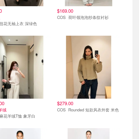
0
$169.00
款
COS 荷叶领泡泡纱条纹衬衫
COS 扭花无袖上衣 深绿色
新
8.6上新
00
$279.00
%羊绒
COS Rounded 短款风衣外套 米色
COS 麻花羊绒T恤 象牙白
新
8.6上新