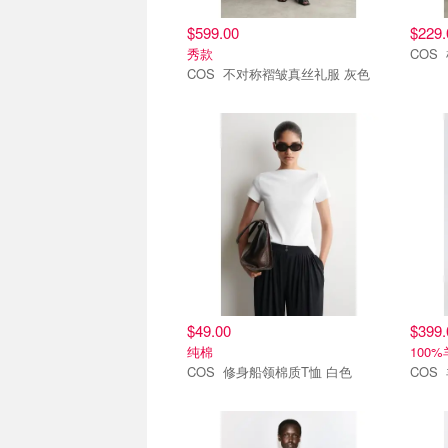
$599.00
$229.
秀款
COS 不对称褶皱真丝礼服 灰色
8.6上新
8.6上
$49.00
$399.
纯棉
100
COS 修身船领棉质T恤 白色
8.6上新
8.6上