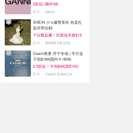
3折起+额外9折
0
Ganni
SHEIN 小🍠爆赞美衣 热卖扎
染吊带仅$5
个位数起薅！封面连衣裙$19
0
SHEIN CN (CA)
Coach奥莱 丹宁专场 | 牛仔盒
子包$199(国内￥1808)
2.5折起！卡包$49(原$150)
0
Coach Outlet CA