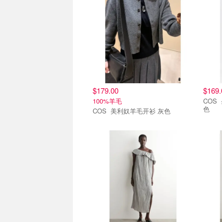
$179.00
$169.
100%羊毛
COS 条纹棉真丝高领衬衫 象牙棕
色
COS 美利奴羊毛开衫 灰色
8.6上新
8.6上