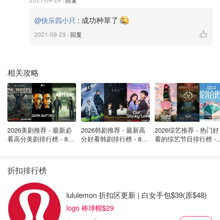
:
成功种草了
我们25个月的宝宝可以毫不费力的把它放在马桶上。
@快乐四小只
2021-09-29
· 回复
相关攻略
2026美剧推荐 - 最新必
2026韩剧推荐 - 最新高
2026综艺推荐 - 热门好
看高分美剧排行榜 - 8月
分好看韩剧排行榜 - 8月
看的综艺节目排行榜 - 
最新: 《​​足球教练 》第
最新：丁海寅《我的荒
月最新:《​​伦敦合伙人
四季回归！
糖恋爱 》上线❣️
回归啦
折扣排行榜
lululemon 折扣区更新 | 白女手包$39(原$48)
logo 棒球帽$29