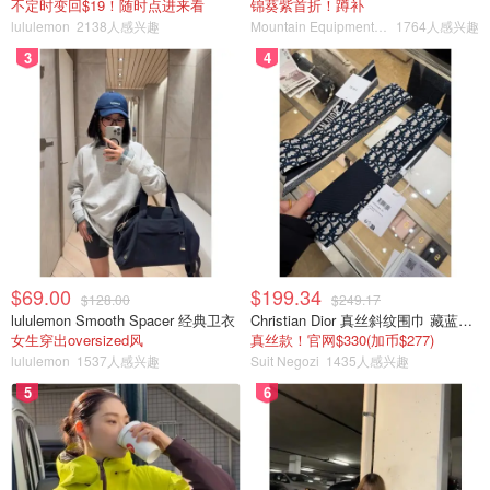
不定时变回$19！随时点进来看
锦葵紫首折！蹲补
lululemon
2138人感兴趣
Mountain Equipment Company
1764人感兴趣
4⃣️有很软的垫圈，孩子不会因为硬硬的不舒服而不愿意
3
4
用。
$69.00
$199.34
$128.00
$249.17
lululemon Smooth Spacer 经典卫衣
Christian Dior 真丝斜纹围巾 藏蓝米色
女生穿出oversized风
真丝款！官网$330(加币$277)
lululemon
1537人感兴趣
Suit Negozi
1435人感兴趣
5
6