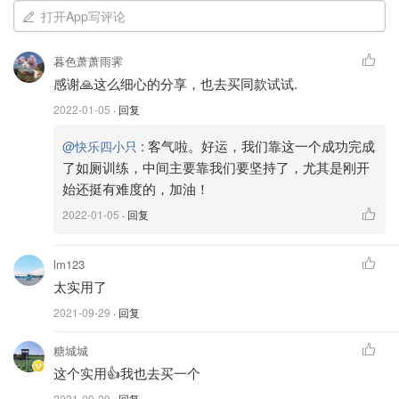
❤️道具❤️
打开App写评论
儿童马桶🚽坐便器，一步到位，不需要买其他的，轻巧，可
暮色萧萧雨霁
爱。
感谢🙏这么细心的分享，也去买同款试试.
我看有的爸妈买其他的，我嫌麻烦，还需要自己倒和洗刷，
2022-01-05
· 回复
不愿意，而且后面还要转到大人的马桶，不想给本来不大的
:
客气啦。好运，我们靠这一个成功完成
@快乐四小只
家增添太多东西。
了如厕训练，中间主要靠我们要坚持了，尤其是刚开
始还挺有难度的，加油！
Amazon
2022-01-05
· 回复
Potty Training Seat with Step Stool
Ladder,SKYROKU Potty Training Toilet for
Kids Boys Girls Toddlers-Comfortable Safe
$35.99
购买
lm123
Potty Seat with Anti-Slip Pads Ladder (Blue) :
太实用了
Baby
优点：
2021-09-29
· 回复
1⃣️孩子上完厕所不需要我们倒或者刷，直接就在我们大人
糖城城
用的马桶上。
这个实用👍我也去买一个
2⃣️轻便可爱。
2021-09-29
· 回复