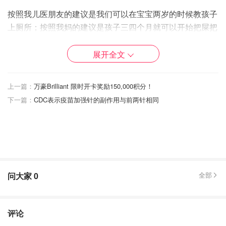
按照我儿医朋友的建议是我们可以在宝宝两岁的时候教孩子
上厕所；按照我妈的建议是孩子三四个月就可以开始把屎把
尿，很快孩子就不湿裤子了；按照pampers 官网说孩子在
18-24月开始可以开始教他们上厕所。
展开全文
我很想按照我妈的做法去早早训练孩子有把屎把尿意识，但
上一篇：
万豪Brilliant 限时开卡奖励150,000积分！
是我太懒，那么小开始的话还是每次需要自己，还不如尿布
下一篇：
CDC表示疫苗加强针的副作用与前两针相同
湿来的简单。所以我们是等着觉得宝宝差不多我们也差不多
的时候才开始训练，顺其自然。但是我们一定要从早开始教
孩子屎尿是什么，刚开始是循序渐进的，最后才能一步到
位。这篇我就分享一下我们的经验，现在大宝已经快26个
月，已经开始不需要帮忙的自己上厕所了。
👇【正文】
问大家
0
全部
首先，选择合适的道具会事半功倍，好用舒服的会让孩子很
容易用。
评论