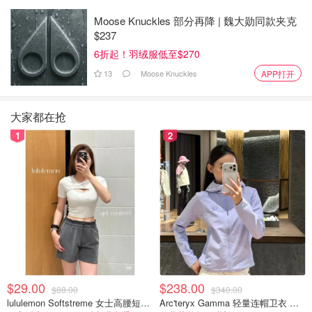
Moose Knuckles 部分再降 | 魏大勋同款夹克
$237
6折起！羽绒服低至$270
13
Moose Knuckles
APP打开
大家都在抢
1
2
$29.00
$238.00
$88.00
$340.00
lululemon Softstreme 女士高腰短裤 10cm
Arc'teryx Gamma 轻量连帽卫衣 女款