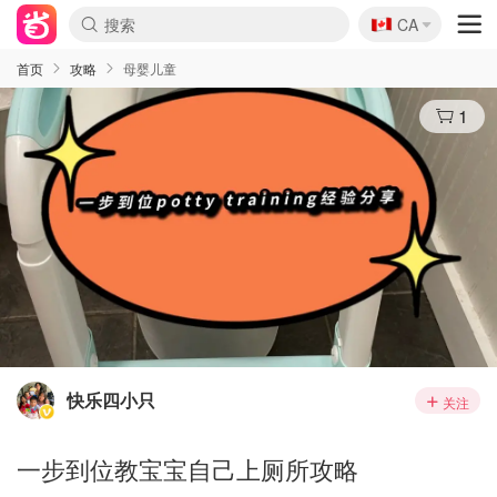
🇨🇦
CA
首页
攻略
母婴儿童
1
快乐四小只
关注
一步到位教宝宝自己上厕所攻略