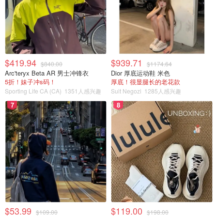
$419.94
$939.71
$840.00
$1174.64
Arc'teryx Beta AR 男士冲锋衣
Dior 厚底运动鞋 米色
5折！妹子冲s码！
厚底！很显腿长的老花款
Sporting Life CA (CA)
1351人感兴趣
Suit Negozi
1285人感兴趣
7
8
5⃣️可折叠，占地小
$53.99
$119.00
$109.00
$198.00