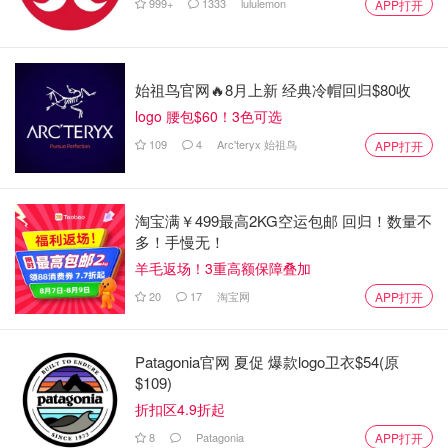
999+
1333
lululemon
APP打开
始祖鸟官网🔥8月上新 经典冷帽回归$80收
logo 腰包$60！3色可选
109
4
Arc'teryx 始祖鸟
APP打开
淘宝满￥499最高2KG空运包邮 回归！数量不
多！手慢无！
羊毛返场！3重高额保障叠加
20
17
淘宝网
APP打开
Patagonia官网 夏促 爆款logo卫衣$54(原
$109)
折扣区4.9折起
8
Patagonia
APP打开