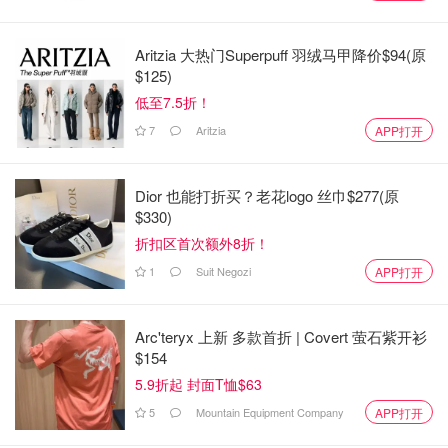
Aritzia 大热门Superpuff 羽绒马甲降价$94(原
$125)
低至7.5折！
7
Aritzia
APP打开
Dior 也能打折买？老花logo 丝巾$277(原
$330)
折扣区首次额外8折！
1
Suit Negozi
APP打开
3⃣️防滑安全。
Arc'teryx 上新 多款首折 | Covert 萤石紫开衫
$154
5.9折起 封面T恤$63
5
Mountain Equipment Company
APP打开