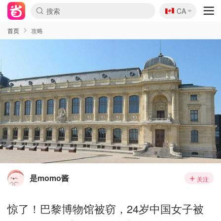
🇨🇦
CA
首页
攻略
是momo酱
关注
惊了！巴黎博物馆被窃，24岁中国女子被