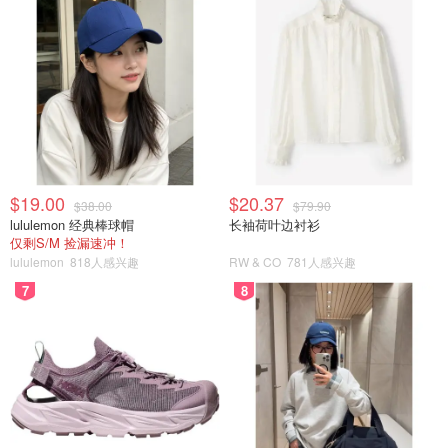
$19.00
$20.37
$38.00
$79.90
lululemon 经典棒球帽
长袖荷叶边衬衫
仅剩S/M 捡漏速冲！
lululemon
818人感兴趣
RW & CO
781人感兴趣
7
8