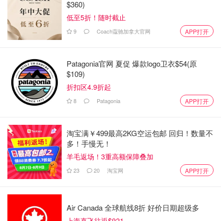
$360)
是不是有鸡腿吃
681
低至5折！随时截止
9
Coach蔻驰加拿大官网
APP打开
细节曝光！多伦多机场黄金劫案9人被
指控，加航员工是内鬼！金条熔成首
饰后销赃！
Patagonia官网 夏促 爆款logo卫衣$54(原
$109)
是momo酱
5756
折扣区4.9折起
8
Patagonia
APP打开
淘宝满￥499最高2KG空运包邮 回归！数量不
多！手慢无！
羊毛返场！3重高额保障叠加
23
20
淘宝网
APP打开
Air Canada 全球航线8折 好价日期超级多
上海直飞往返$921