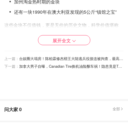
加州淘金热时期的金块
还有一块1990年在澳大利亚发现的5公斤“镇馆之宝”
这些金块不仅值钱，更是无价的历史文物，科学价值堪称
“黄金界的卢浮宫”。
展开全文
上一篇：
台娱圈大塌房！陈柏霖修杰楷王大陆逃兵役接连被拘查，最高恐面临5年徒刑！
下一篇：
加拿大男子自曝，Canadian Tire换机油险酿车祸！隐患竟是TA，引发安全质疑！
问大家
0
全部
图片来自@Sepp Spiegl/IMAGO，版权属原作者