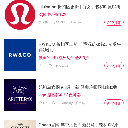
lululemon 折扣区更新 | 白女手包$39(原$48)
4分钟偷走9件⁉️卢浮宫突遭持枪洗劫，
logo 棒球帽$29
蒙面盗匪卷走天价拿破仑珠宝，博物
999+
1333
lululemon
APP打开
馆紧急关闭！
是不是有鸡腿吃
1000
RW&CO 折扣区上新 羊毛混纺裙$20 阔腿牛
法国媒体也集体质疑：文化机构的安保漏洞到底有多大？
仔裤$17
低至2.1折+额外8折+叠8.5折
目前，这名女子的具体作案动机尚未公布，但整起案件让人
0
RW & CO
APP打开
后背发凉！在巴黎这样监控密集的城市，竟有人能堂而皇之
偷走价值百万美元的文物、跨国销赃。
来源：
scmp.com
封面：Eric Weigle, CC BY-SA 2.0, via
始祖鸟官网🔥8月上新 经典冷帽回归$80收
Wikimedia Commons
logo 腰包$60！3色可选
111
4
Arc'teryx 始祖鸟
APP打开
微博爆了！红磡5800万黄金劫案！十
余劫匪凌晨闪电出手，6小时无人报
警？！
Coach官网 年中大促！新品马丁靴$108(原