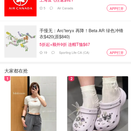
5
Air Canada
APP打开
手慢无：Arc'teryx 再降！Beta AR 绿色冲锋
衣$420(原$840)
5折起+额外9折 连帽T恤$67
19
Sporting Life CA (CA)
APP打开
大家都在抢
1
2