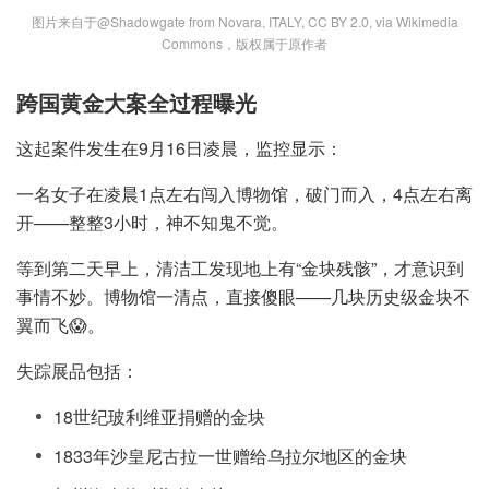
图片来自于@Shadowgate from Novara, ITALY, CC BY 2.0, via Wikimedia
Commons，版权属于原作者
跨国黄金大案全过程曝光
这起案件发生在9月16日凌晨，监控显示：
一名女子在凌晨1点左右闯入博物馆，破门而入，4点左右离
开——整整3小时，神不知鬼不觉。
等到第二天早上，清洁工发现地上有“金块残骸”，才意识到
事情不妙。博物馆一清点，直接傻眼——几块历史级金块不
翼而飞😱。
失踪展品包括：
18世纪玻利维亚捐赠的金块
1833年沙皇尼古拉一世赠给乌拉尔地区的金块