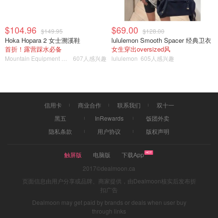
$104.96
$69.00
$149.95
$128.00
Hoka Hopara 2 女士溯溪鞋
lululemon Smooth Spacer 经典卫衣
首折！露营踩水必备
女生穿出oversized风
Mountain Equipment Company
607人感兴趣
lululemon
605人感兴趣
信用卡
商业合作
联系我们
双十一
黑五
InRewards
饭团外卖
隐私条款
用户协议
版权声明
触屏版
电脑版
下载App
2017©dealmoon.ca
页面信息由用户分享或品牌、商家提供，由Dealmoon核实后发布折
扣广告
Dealmoon may get paid by brands or deals when user buy
through links