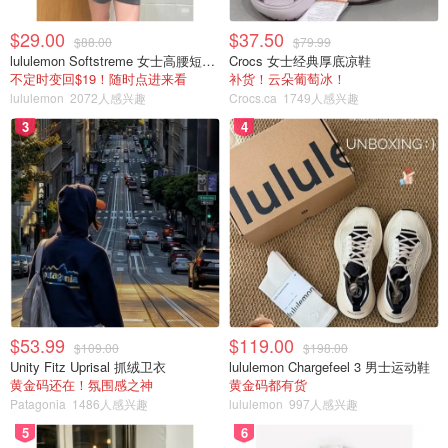
$29.00
$37.50
$88.00
$79.99
lululemon Softstreme 女士高腰短裤 10cm
Crocs 女士经典厚底凉鞋
不定时变回$19！随时点进来看
补货！云朵葡萄冰！
lululemon
2072人感兴趣
Crocs.ca
1749人感兴趣
3
4
$53.99
$119.00
$109.00
$198.00
Unity Fitz Uprisal 抓绒卫衣
lululemon Chargefeel 3 男士运动鞋
黄金码还在！氛围感之神
黄金码都有货
Patagonia
1486人感兴趣
lululemon
997人感兴趣
5
6