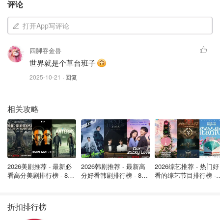
嫌疑人身份曝光
评论
根据巴黎检方通报，嫌疑人是一名24岁的中国女子。作案
打开App写评论
后，她当天就离开法国前往西班牙，准备返回中国。
四脚吞金兽
但天网恢恢，她最终在巴塞罗那被捕。
世界就是个草台班子
被捕时，警方发现她正试图处理近1公斤被熔化的金块。
2025-10-21
· 回复
也就是说，那些博物馆的珍贵展品，已经被她“炼”成普通金
相关攻略
子了😓。
她于10月13日被移交回法国，并被正式起诉，罪名包括“盗
窃”和“刑事共谋”。目前案件仍在调查中。
更讽刺的是，这已经不是法国第一次爆出“文物被偷”的新
2026美剧推荐 - 最新必
2026韩剧推荐 - 最新高
2026综艺推荐 - 热门好
看高分美剧排行榜 - 8月
分好看韩剧排行榜 - 8月
看的综艺节目排行榜 - 
闻。
最新: 《​​足球教练 》第
最新：丁海寅《我的荒
月最新:《​​伦敦合伙人
四季回归！
糖恋爱 》上线❣️
回归啦
就在几天前，卢浮宫刚发生过王室珠宝被盗案——劫匪抢完
折扣排行榜
珠宝，居然还能轻松逃脱。