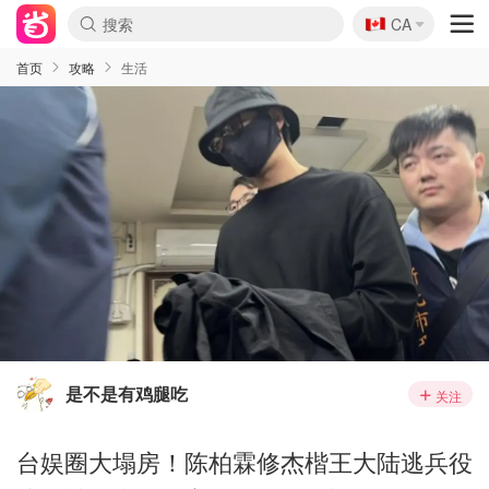
🇨🇦
CA
首页
攻略
生活
是不是有鸡腿吃
关注
台娱圈大塌房！陈柏霖修杰楷王大陆逃兵役