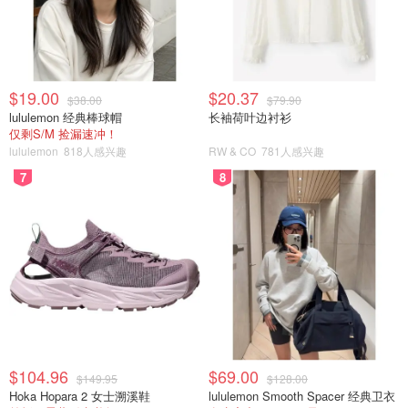
$19.00
$20.37
$38.00
$79.90
lululemon 经典棒球帽
长袖荷叶边衬衫
仅剩S/M 捡漏速冲！
lululemon
818人感兴趣
RW & CO
781人感兴趣
7
8
$104.96
$69.00
$149.95
$128.00
Hoka Hopara 2 女士溯溪鞋
lululemon Smooth Spacer 经典卫衣