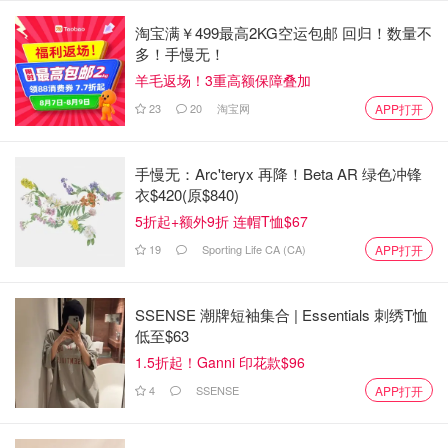
淘宝满￥499最高2KG空运包邮 回归！数量不
多！手慢无！
羊毛返场！3重高额保障叠加
23
20
淘宝网
APP打开
手慢无：Arc'teryx 再降！Beta AR 绿色冲锋
衣$420(原$840)
明星八卦
5折起+额外9折 连帽T恤$67
19
Sporting Life CA (CA)
APP打开
SSENSE 潮牌短袖集合 | Essentials 刺绣T恤
低至$63
1.5折起！Ganni 印花款$96
4
SSENSE
APP打开