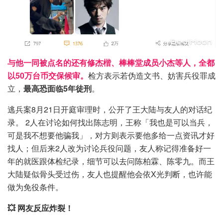
与他一同被点名的还有修杰楷、棒棒堂成员小杰等人，全都
以50万台币交保候审。
检方表示若伪造文书、妨害兵役罪成
立，
最高恐面临5年徒刑
。
逃兵案8月21日开庭审理时，公开了王大陆与友人的对话纪
录。 2人在讨论如何找出陈志明，王称「我也是可以当兵，
可是我不想要他骗我」，对方则表示要他多给一点资讯才好
找人；但后来2人改为讨论兵役问题，友人称记得准备好一
年的就医跟体检纪录，细节可以去问陈柏霖、陈零九。而王
大陆疑似骨头受过伤，友人也提醒他会依X光判断，也许能
做为免役条件。
💥 网友反应炸裂！