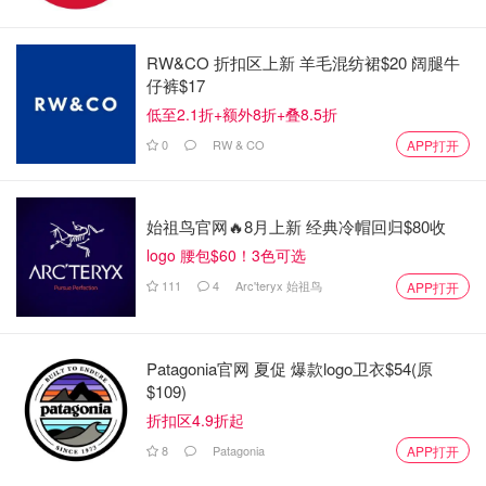
原作者所有」
RW&CO 折扣区上新 羊毛混纺裙$20 阔腿牛
王大陆入伍剃寸头亮相！近期因逃兵
仔裤$17
役、涉嫌教唆打人而舆论缠身！
低至2.1折+额外8折+叠8.5折
0
RW & CO
APP打开
是不是有鸡腿吃
3533
1
真神归来👑！有生之年还能看到
始祖鸟官网🔥8月上新 经典冷帽回归$80收
BIGBANG💥同台😭权志龙太阳大声合
logo 腰包$60！3色可选
体回归‼️
111
4
Arc'teryx 始祖鸟
APP打开
是不是有鸡腿吃
1509
Patagonia官网 夏促 爆款logo卫衣$54(原
加拿大人支持强制兵役，要求30岁以
$109)
下青年为国服务一年！
折扣区4.9折起
8
Patagonia
APP打开
OOliviaZZ
1508