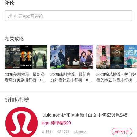
评论
打开App写评论
相关攻略
🎬 据悉，陈柏霖主演的新片《鬼才之道》已于8月上映，
原
2026美剧推荐 - 最新必
2026韩剧推荐 - 最新高
2026综艺推荐 - 热门好
看高分美剧排行榜 - 8月
分好看韩剧排行榜 - 8月
看的综艺节目排行榜 - 
计划年底与女友陈庭萱办婚礼，如今恐怕要延期
。面对争
最新: 《​​足球教练 》第
最新：丁海寅《我的荒
月最新:《​​伦敦合伙人
议，他仅回应：“谢谢检察官，让我面对年少荒谬的选择，
四季回归！
糖恋爱 》上线❣️
回归啦
我会尊重司法。”
折扣排行榜
从偶像到“兵役门”被告，这一波塌房速度堪称闪电。是制度
lululemon 折扣区更新 | 白女手包$39(原$48)
问题，还是人性漏洞？大家怎么看？
logo 棒球帽$29
「该长文章来自@小不列颠晒晒君-英国省钱快报，版权归
999+
1333
lululemon
APP打开