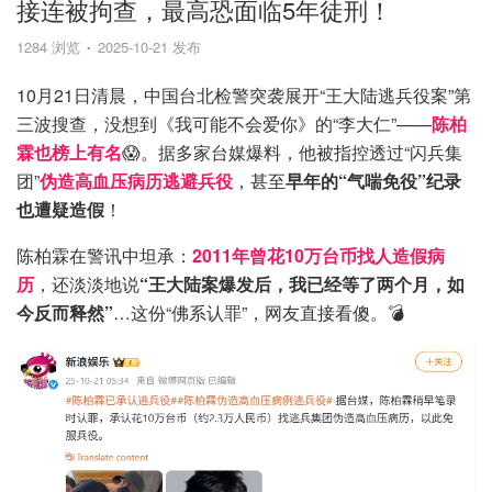
接连被拘查，最高恐面临5年徒刑！
1284 浏览
2025-10-21 发布
10月21日清晨，中国台北检警突袭展开“王大陆逃兵役案”第
三波搜查，没想到《我可能不会爱你》的“李大仁”——
陈柏
霖也榜上有名
😱。据多家台媒爆料，他被指控透过“闪兵集
团”
伪造高血压病历逃避兵役
，甚至
早年的“气喘免役”纪录
也遭疑造假
！
陈柏霖在警讯中坦承：
2011年曾花10万台币找人造假病
历
，还淡淡地说
“王大陆案爆发后，我已经等了两个月，如
今反而释然”
…这份“佛系认罪”，网友直接看傻。💣