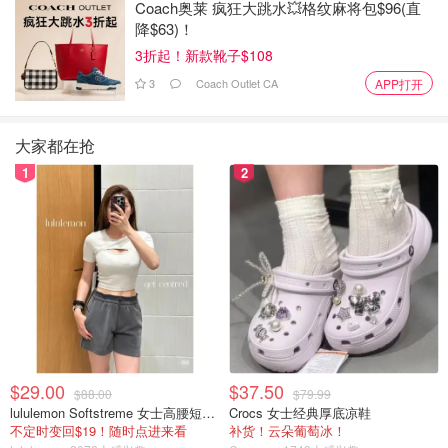
Coach奥莱 疯狂大跳水💥格纹麻将包$96(直
降$63)！
3折起！新款靴子$108
3
Coach Outlet CA
APP打开
大家都在抢
1
2
$29.00
$37.50
$88.00
$79.99
lululemon Softstreme 女士高腰短裤 10cm
Crocs 女士经典厚底凉鞋
不定时变回$19！随时点进来看
补货！云朵葡萄冰！