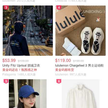
lululemon
2072人感兴趣
Crocs.ca
1749人感兴趣
3
4
$53.99
$119.00
$109.00
$198.00
Unity Fitz Uprisal 抓绒卫衣
lululemon Chargefeel 3 男士运动鞋
黄金码还在！氛围感之神
黄金码都有货
Patagonia
1486人感兴趣
lululemon
997人感兴趣
5
6