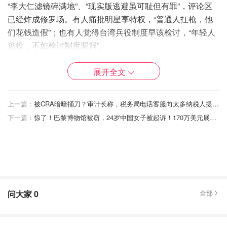
“李大仁滤镜碎满地”、“现实版逃避虽可耻但有罪”，评论区
已经炸成修罗场。有人痛批明星享特权，“普通人扛枪，他
们花钱造假”；也有人觉得台湾兵役制度早该检讨，“年轻人
逃役，不如检讨制度漏洞”。
更有粉丝无奈表示：“从温柔绅士到兵役骗子，这转折太快
展开全文
了。”😩
随着陈柏霖、修杰楷、王大陆接连被卷入，台娱圈已有14名
上一篇：
被CRA暗暗捅刀？审计长称，税务局电话客服向太多纳税人提供了错误建议！
艺人涉案，疑似牵出一条“代办兵役豁免”的灰色产业链。
下一篇：
惊了！巴黎博物馆被窃，24岁中国女子被起诉！170万美元展品被熔成金块！
问大家
0
全部