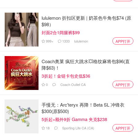
lululemon 折扣区更新 | 奶茶色牛角包$74 (原
宗馥莉一方主要质疑香港高院引用《高等法院条例》第21M
$98）
条冻结资产的合法性，提出了五个理由。但法官逐条回应
封面2合1阔腿裤$99
后，认为案件依旧属于“严重的待审判和充分的争论案例”，
999+
1333
lululemon
APP打开
因此驳回申请。
不过，判决书也释放了一个新的信号：“暂时搁置披露令”。
Coach奥莱 疯狂大跳水💥格纹麻将包$96(直
降$63)！
原本宗馥莉必须立刻交代汇丰账户余额和资金流向；
3折起！金链卡包史低$36
现在，高院允许她暂时不用披露，等她进一步向上诉法
0
Coach Outlet CA
APP打开
院申请许可。
手慢无：Arc'teryx 再降！Beta SL 冲锋衣
$300(原$500)
5折起+额外9折 Gamma 夹克$238
18
Sporting Life CA (CA)
APP打开