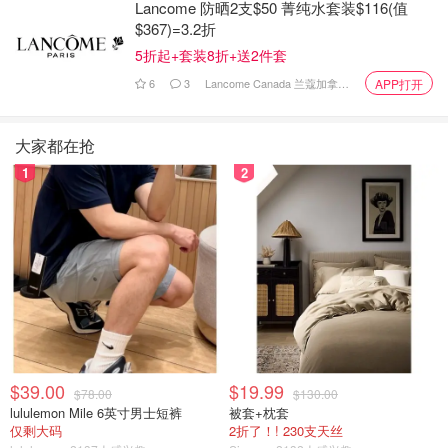
水圈大佬都玩这么开吗？女子自称“润
Lancome 防晒2支$50 菁纯水套装$116(值
田创始人妻子”自曝家丑，老公娶四
$367)=3.2折
妻、五娃齐飞！
5折起+套装8折+送2件套
是不是有鸡腿吃
1675
6
3
Lancome Canada 兰蔻加拿大官网
APP打开
大家都在抢
明星八卦
1
2
$39.00
$19.99
$78.00
$130.00
lululemon Mile 6英寸男士短裤
被套+枕套
仅剩大码
2折了！! 230支天丝