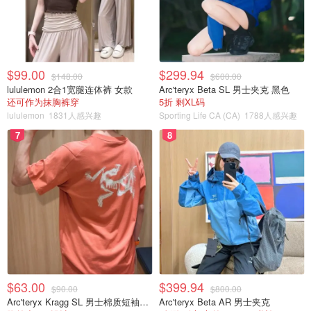
$99.00
$299.94
$148.00
$600.00
lululemon 2合1宽腿连体裤 女款
Arc'teryx Beta SL 男士夹克 黑色
还可作为抹胸裤穿
5折 剩XL码
lululemon
1831人感兴趣
Sporting Life CA (CA)
1788人感兴趣
7
8
$63.00
$399.94
$90.00
$800.00
Arc'teryx Kragg SL 男士棉质短袖T恤
Arc'teryx Beta AR 男士夹克