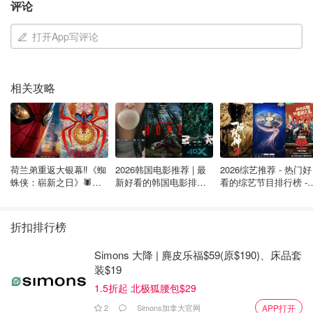
评论
清楚。
打开App写评论
可以说，钱和账目，是整个纠纷的关键。
娃哈哈上演"宫斗剧"？宗庆后3私生子
相关攻略
曝光！宗馥莉因150亿遗产遭"同父异母
兄妹"起诉！
是不是有鸡腿吃
3201
1
荷兰弟重返大银幕‼️《蜘
2026韩国电影推荐 | 最
2026综艺推荐 - 热门好
根据判决书，被告在今年8月15日递交了上诉许可申请，9
蛛侠：崭新之日》🕷️北
新好看的韩国电影排行
看的综艺节目排行榜 - 
月1日原告提交反对意见，9月8日被告再交答辩书。
美热映中❣️阵容豪华✨🤩
榜，必看盘点！8月最
月最新:《​​披荆斩棘
新！(持续更新）
2026》回归啦
折扣排行榜
Simons 大降 | 麂皮乐福$59(原$190)、床品套
装$19
1.5折起 北极狐腰包$29
2
Simons加拿大官网
APP打开