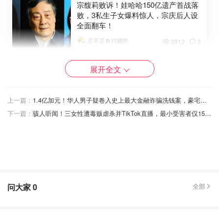
宗馥莉败诉！娃哈哈150亿遗产首战落
败，3私生子女爆料惊人，宗庆后人设
全面翻车！
是不是有鸡腿吃
2812
3
核心焦点是香港账户
展开全文
这起官司的原告是宗继昌（Jacky Zong）、宗婕莉（Jessie
Jieli Zong）、宗继盛（Jerry Jisheng Zong）；被告则是宗
上一篇：
1.4亿加元！华人男子疑卷入史上最大金融诈骗洗钱案，豪宅查获豪车、名表等奢侈品！
馥莉（Kelly Fuli Zong）以及建浩创投有限公司（Jian Hao
下一篇：
骇人听闻！三女性遭毒贩虐杀并TikTok直播，最小受害者仅15岁！主犯在逃！
Ventures Limited）。
早在今年8月1日，香港高院就曾下过“禁令”：
在杭州中院、浙江高院的诉讼结果出来前，宗馥莉不得
随意动用建浩创投香港汇丰账户里的资金；
问大家
0
全部
必须披露账户余额、资产去向和完整账目；
如果2024年2月2日之后户口里的钱被转走，还得解释