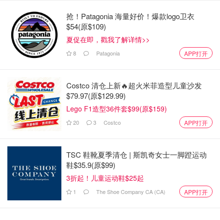
抢！Patagonia 海量好价！爆款logo卫衣
$54(原$109)
夏促在即，戳我了解详情>>
8
Patagonia
APP打开
Costco 清仓上新🔥超火米菲造型儿童沙发
官司还远没结束
$79.97(原$129.99)
Lego F1造型36件套$99(原$159)
这份判决透露了两个重点：宗馥莉方仍会继续上诉，案件还
20
3
Costco
APP打开
在拉锯中；她暂时不用交代汇丰账户的细节，但最终能否彻
底免除，还得看上诉法院的下一步决定。
TSC 鞋靴夏季清仓 | 斯凯奇女士一脚蹬运动
换句话说，这场涉及娃哈哈巨额资产的家族纠纷，离真正尘
鞋$35.9(原$99)
埃落定，恐怕还有得打。
3折起！儿童运动鞋$25起
网络素材整理，版权属原作者，侵删
1
The Shoe Company CA (CA)
APP打开