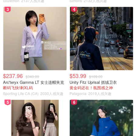
lululemon
2137人感兴趣
Simons
2132人感兴趣
3
4
$237.96
$53.99
$340.00
$109.00
Arc'teryx Gamma LT 女士连帽夹克
Unity Fitz Uprisal 抓绒卫衣
断码飞快!剩XL码
黄金码还在！氛围感之神
Sporting Life CA (CA)
2030人感兴趣
Patagonia
2019人感兴趣
5
6