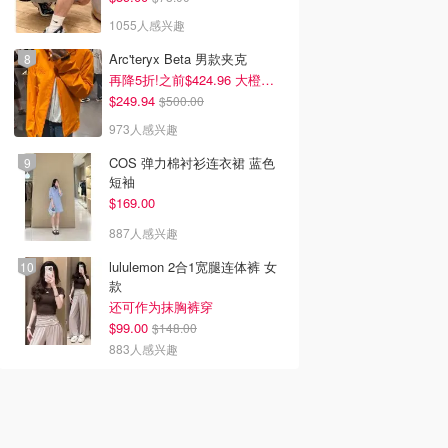
1055人感兴趣
Arc'teryx Beta 男款夹克
再降5折!之前$424.96 大橙子好显白 蹲补
$249.94
$500.00
973人感兴趣
COS 弹力棉衬衫连衣裙 蓝色
短袖
$169.00
887人感兴趣
lululemon 2合1宽腿连体裤 女
款
还可作为抹胸裤穿
$99.00
$148.00
883人感兴趣