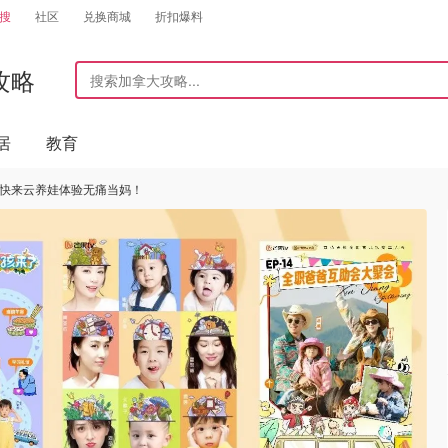
搜
社区
兑换商城
折扣爆料
攻略
居
教育
- 快来云养娃体验无痛当妈！