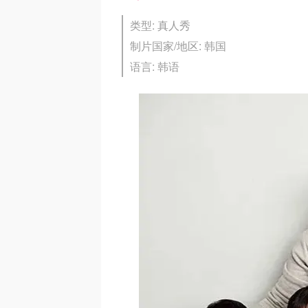
类型: 真人秀
制片国家/地区: 韩国
语言: 韩语