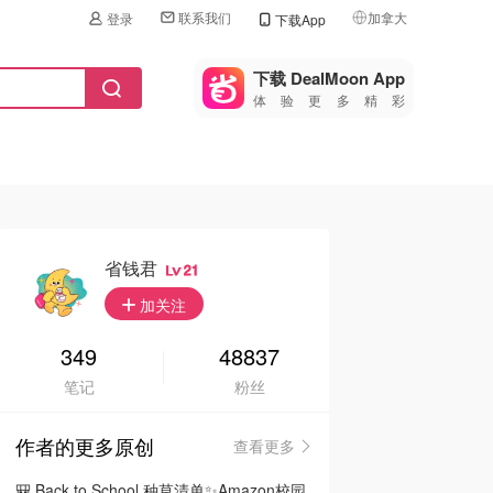
联系我们
加拿大
登录
下载App
🇺🇸
美国
下载 DealMoon App
体验更多精彩
🇨🇳
中国
🇨🇦
加拿大
🇬🇧
英国
🇩🇪
德国
省钱君
21
🇫🇷
加关注
法国
🇮🇹
349
48837
意大利
笔记
粉丝
🇦🇺
澳洲
作者的更多原创
查看更多
🇳🇿
新西兰
🎒 Back to School 种草清单✨Amazon校园