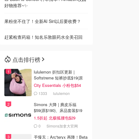
好物推荐~✨
果粉坐不住了！全新AI Siri以后要收费？
赶紧检查药箱！知名乐敦眼药水全美召回
点击排行榜
lululemon 折扣区更新 |
Softstreme 短裤抄底$19(原
$88)
City Essentials 小粉包$54
1333
lululemon
Simons 大降 | 麂皮乐福
$59(原$190)、床品套装$19
1.5折起 北极狐腰包$29
0
Simons加拿大官网
手慢无：Arc'teryx 再降！Beta