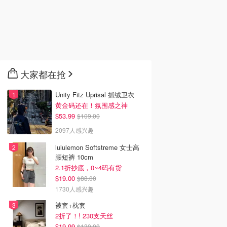
大家都在抢
Unity Fitz Uprisal 抓绒卫衣
黄金码还在！氛围感之神
$53.99
$109.00
2097人感兴趣
lululemon Softstreme 女士高
腰短裤 10cm
2.1折抄底，0~4码有货
$19.00
$88.00
1730人感兴趣
被套+枕套
2折了！! 230支天丝
$19.99
$130.00