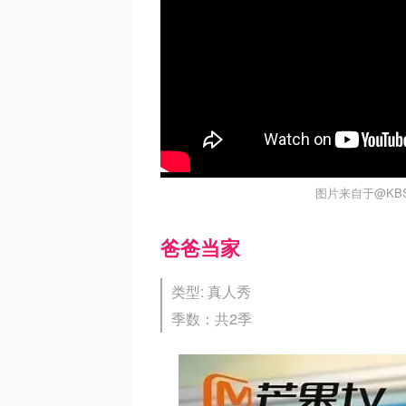
图片来自于@KBS 
爸爸当家
类型: 真人秀
季数：共2季