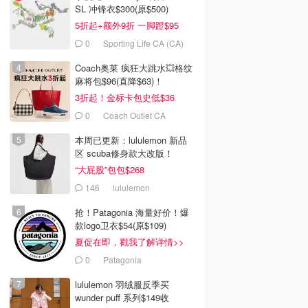
SL 冲锋衣$300(原$500)
5折起+额外9折 一脚蹬$95
0
Sporting Life CA (CA)
Coach奥莱 疯狂大跳水💥格纹
麻将包$96(直降$63)！
3折起！金标卡包史低$36
0
Coach Outlet CA
本周已更新：lululemon 新品
区 scuba修身款大改版！
“大屁股”包包$268
146
lululemon
抢！Patagonia 海量好价！爆
款logo卫衣$54(原$109)
夏促在即，戳我了解详情>>
0
Patagonia
lululemon 羽绒服反季买
wunder puff 系列$149收