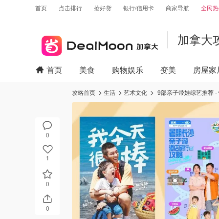
首页
点击排行
抢好货
银行/信用卡
商家导航
全民热
加拿大
首页
美食
购物娱乐
变美
房屋家
攻略首页
生活
艺术文化
9部亲子带娃综艺推荐 
0
1
0
0