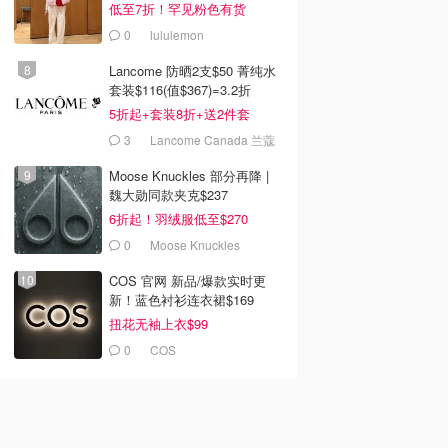
低至7折！罕见粉色有货
0
lululemon
Lancome 防晒2支$50 菁纯水
套装$116(值$367)=3.2折
5折起+套装8折+送2件套
3
Lancome Canada 兰蔻
加拿大官网
Moose Knuckles 部分再降 |
魏大勋同款夹克$237
6折起！羽绒服低至$270
0
Moose Knuckles
COS 官网 新品/爆款实时更
新！蓝色衬衫连衣裙$169
扭花无袖上衣$99
0
COS