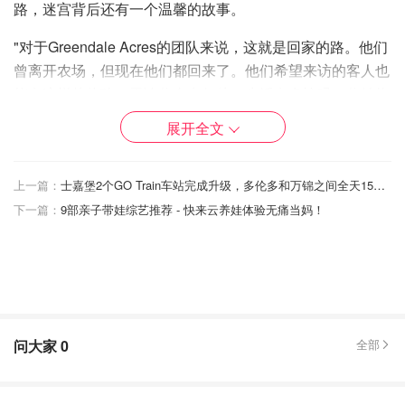
路，迷宫背后还有一个温馨的故事。
"对于Greendale Acres的团队来说，这就是回家的路。他们
曾离开农场，但现在他们都回来了。他们希望来访的客人也
能有这样的体验。无论你身在何处，生活有多忙碌，你始终
有一个温暖的港湾等你回家。"
展开全文
上一篇：
士嘉堡2个GO Train车站完成升级，多伦多和万锦之间全天15分钟一班！
下一篇：
9部亲子带娃综艺推荐 - 快来云养娃体验无痛当妈！
问大家
0
全部