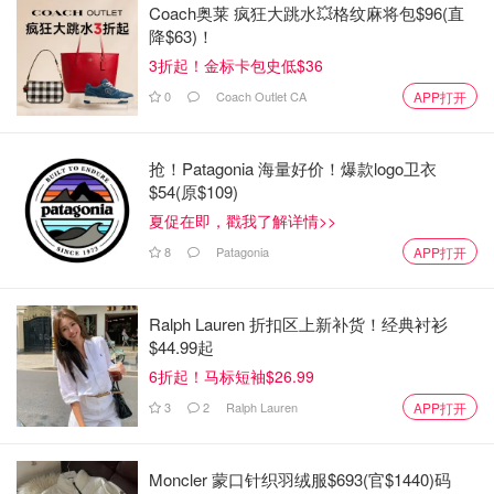
Coach奥莱 疯狂大跳水💥格纹麻将包$96(直
降$63)！
3折起！金标卡包史低$36
0
Coach Outlet CA
APP打开
抢！Patagonia 海量好价！爆款logo卫衣
$54(原$109)
夏促在即，戳我了解详情>>
8
Patagonia
APP打开
图片来自于@Greendale Acres ，版权属于原作者
Ralph Lauren 折扣区上新补货！经典衬衫
这个玉米迷宫一直开放到十月底哦，抓住机会，尽情享受
$44.99起
秋天的乐趣吧！
6折起！马标短袖$26.99
3
2
Ralph Lauren
APP打开
Greendale Acres
价格: $16 每人 起
购票网址
Moncler 蒙口针织羽绒服$693(官$1440)码