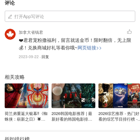
评论
图片来自于@Greendale Acres ，版权属于原作者
打开App写评论
这个玉米迷宫已经运营多年，如果你想感受秋天的氛围，这
里是一个必不可少的打卡圣地。
加拿大省钱君
在走出迷宫后，你还可以探索农场的其他部分。农场有绳索
❤️君君宠粉撒福利，留言就送金币！限时翻倍，无上限
💰！兑换商城好礼等着你哦~
网页链接>>
冒险场、干草迷宫和农场旋转木马,等。好玩又出片，推荐
推荐！
2023-09-22
· 回复
提前预订的门票价格是每人$16，但在十月的周末和假期，
相关攻略
价格会升至$18。还有每人$40美元的年度会员资格，可以
不限次数玩迷宫。
在南瓜收获之季这里还能看到有趣的南瓜作品展示，各种妙
趣横生的南瓜雕刻让你真正感受到秋天的气息。
荷兰弟重返大银幕‼️《蜘
2026韩国电影推荐 | 最
2026综艺推荐 - 热门好
蛛侠：崭新之日》🕷️北
新好看的韩国电影排行
看的综艺节目排行榜 - 
当然，秋天也少不了南瓜周边，各种跟南瓜有关的美食，手
美热映中❣️阵容豪华✨🤩
榜，必看盘点！8月最
月最新:《​​披荆斩棘
工披萨，特调咖啡、棉花糖和甜甜圈等。还可以近距离接触
新！(持续更新）
2026》回归啦
农场小动物，非常有趣。此外，还有各种应季的采摘活动，
折扣排行榜