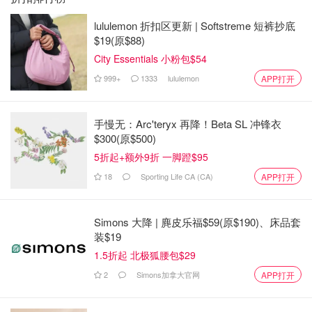
向日葵迷宫等等，真正可以安排玩一天的农场。
lululemon 折扣区更新 | Softstreme 短裤抄底
$19(原$88)
City Essentials 小粉包$54
999+
1333
lululemon
APP打开
手慢无：Arc'teryx 再降！Beta SL 冲锋衣
$300(原$500)
5折起+额外9折 一脚蹬$95
18
Sporting Life CA (CA)
APP打开
Simons 大降 | 麂皮乐福$59(原$190)、床品套
装$19
图片来自于@Greendale Acres ，版权属于原作者
1.5折起 北极狐腰包$29
2
Simons加拿大官网
APP打开