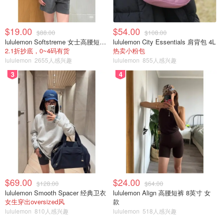
pocow
2304
$19.00
$54.00
$88.00
$108.00
lululemon Softstreme 女士高腰短裤 10cm
lululemon City Essentials 肩背包 4L
2.1折抄底，0~4码有货
热卖小粉包
lululemon
2655人感兴趣
lululemon
855人感兴趣
3
4
周末好去处
温哥华生活
$69.00
$24.00
$128.00
$64.00
lululemon Smooth Spacer 经典卫衣
lululemon Align 高腰短裤 8英寸 女
女生穿出oversized风
款
lululemon
810人感兴趣
lululemon
518人感兴趣