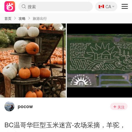
🇨🇦
CA
首页
攻略
旅游出行
pocow
关注
BC温哥华巨型玉米迷宫-农场采摘，羊驼，