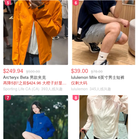
5
6
$249.94
$39.00
$500.00
$78.00
Arc'teryx Beta 男款夹克
lululemon Mile 6英寸男士短裤
再降5折!之前$424.96 大橙子好显白 蹲补
仅剩大码
Sporting Life CA (CA)
393人感兴趣
lululemon
345人感兴趣
7
8