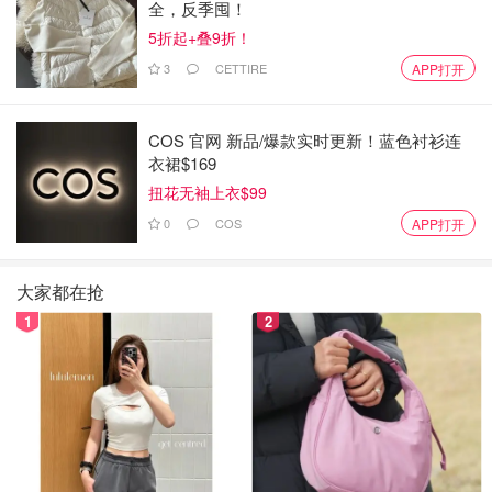
全，反季囤！
地址: 41905 Yale Rd. W, Chilliwack, BC
5折起+叠9折！
来源
narcity
封面 Greendale Acres
3
CETTIRE
APP打开
2023温哥华圣诞树商店推荐 - 9个可买
COS 官网 新品/爆款实时更新！蓝色衬衫连
到真树的农场盘点
衣裙$169
扭花无袖上衣$99
Miability
3626
0
COS
APP打开
爱狗Patio | 细数大温地区22家欢迎狗
大家都在抢
狗的餐厅，带上你“4条腿朋友” 一起享
1
2
受美食吧！
Miability
5643
温哥华地区中东美食推荐 - -Yasma，
Aleph Eatery，Jamjar Canteen，
Paramount等