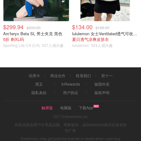
$299.94
$134.00
$600.00
$188.00
Arc'teryx Beta SL 男士夹克 黑色
lululemon 女士Ventilated透气可收纳跑步夹克
5折 剩XL码
夏日透气凉爽皮肤衣
Sporting Life CA (CA)
337人感兴趣
lululemon
324人感兴趣
信用卡
商业合作
联系我们
双十一
黑五
InRewards
饭团外卖
隐私条款
用户协议
版权声明
触屏版
电脑版
下载App
2017©dealmoon.ca
页面信息由用户分享或品牌、商家提供，由Dealmoon核实后发布折
扣广告
Dealmoon may get paid by brands or deals when user buy