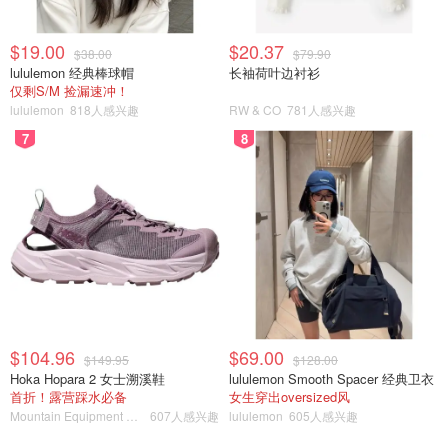
$19.00
$20.37
$38.00
$79.90
lululemon 经典棒球帽
长袖荷叶边衬衫
仅剩S/M 捡漏速冲！
lululemon
818人感兴趣
RW & CO
781人感兴趣
7
8
$104.96
$69.00
$149.95
$128.00
Hoka Hopara 2 女士溯溪鞋
lululemon Smooth Spacer 经典卫衣
首折！露营踩水必备
女生穿出oversized风
Mountain Equipment Company
607人感兴趣
lululemon
605人感兴趣