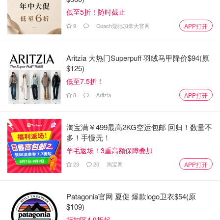
低至5折！随时截止
9
Coach蔻驰加拿大官网
APP打开
Aritzia 大热门Superpuff 羽绒马甲降价$94(原
$125)
低至7.5折！
8
Aritzia
APP打开
淘宝满￥499最高2KG空运包邮 回归！数量不
多！手慢无！
羊毛返场！3重高额保障叠加
23
20
淘宝网
APP打开
Patagonia官网 夏促 爆款logo卫衣$54(原
$109)
折扣区4.9折起