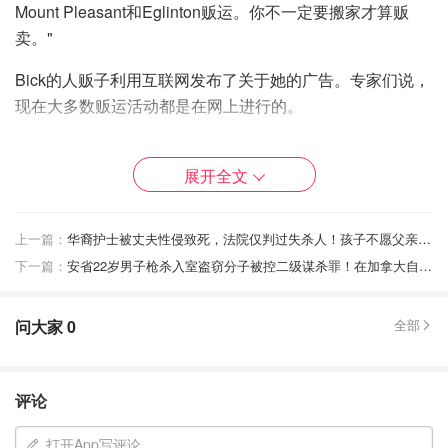
Mount Pleasant和Eglinton贩运。你不一定要搬家才算贩
卖。"
Bick的人贩子利用互联网发布了关于她的广告。专家们说，
现在大多数贩运活动都是在网上进行的。
人口贩卖案件增加
展开全文
"随着新的社交媒体平台和访问量的增加，让犯罪者对最脆
弱的人下手，"Boost主席Nora Constas说。
上一篇：
华裔护士被丈夫性侵致死，法院仅判过失杀人！孩子不愿父亲释放，家是“恐怖屋”！
根据安大略省警察局的数据，安大略省是人口贩运率最高的
下一篇：
安省22岁男子枪杀入室盗窃分子被控二级谋杀罪！在加拿大自我防卫界限到底在哪？
省份之一。省级人口贩运情报主导的联合部队战略（IJFS）
是安大略省一些地方警察部门之间的合作，周三发布了统计
问大家
0
全部
数据，以提高对这一问题的认识。
自2021年12月以来，警方已经进行了65次调查，帮助了61
评论
名受害者，提出了72项人口贩运指控，并起诉了28人。调
查人员说，受害者的年龄从12岁到47岁不等。
打开App写评论