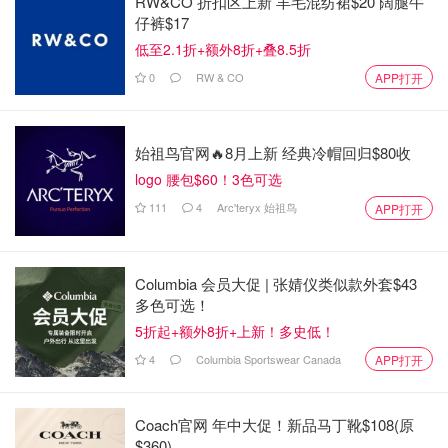
RW&CO 折扣区上新 羊毛混纺裙$20 阔腿牛
仔裤$17
低至2.1折+额外8折+叠8.5折
0
RW & CO
APP打开
始祖鸟官网🔥8月上新 经典冷帽回归$80收
logo 腰包$60！3色可选
111
4
Arc'teryx 始祖鸟
APP打开
Columbia 会员大促 | 张婧仪类似款外套$43
多色可选！
5折起+额外8折+上新！多史低！
4
Columbia Sportswear Canada
APP打开
Coach官网 年中大促！新品马丁靴$108(原
$360)