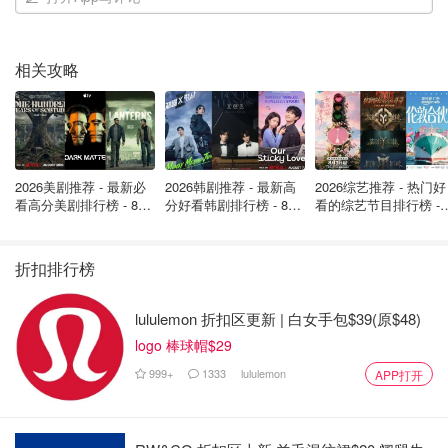
至于能够摆脱人贩子的Bick，她现在正在为那些面临类似经
历的人提供帮助。
相关攻略
"我真的很喜欢帮助别人，"她说，"而且，我真的很喜欢成为
那些看不到光明的人的希望之光。"
来源：
globalnews
封面：RADIO-CANADA
2026美剧推荐 - 最新必
2026韩剧推荐 - 最新高
2026综艺推荐 - 热门好
看高分美剧排行榜 - 8月
分好看韩剧排行榜 - 8月
看的综艺节目排行榜 - 
华裔护士被丈夫性侵致死，法院仅判
最新: 《​​足球教练 》第
最新：丁海寅《我的荒
月最新:《​​伦敦合伙人
四季回归！
糖恋爱 》上线❣️
回归啦
过失杀人！孩子不愿父亲释放，家是
“恐怖屋”！
折扣排行榜
是momo酱
1.1w
2
lululemon 折扣区更新 | 白女手包$39(原$48)
logo 棒球帽$29
15岁少女被从多伦多公寓内的淫窝中
999+
1333
lululemon
APP打开
救出，警察全面通缉19岁犯罪嫌疑
人！
OOliviaZZ
2612