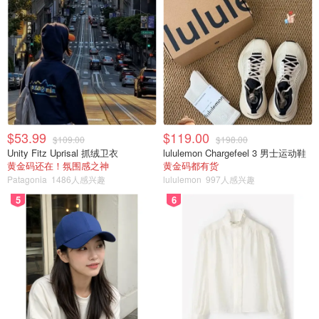
$53.99
$119.00
$109.00
$198.00
Unity Fitz Uprisal 抓绒卫衣
lululemon Chargefeel 3 男士运动鞋
黄金码还在！氛围感之神
黄金码都有货
Patagonia
1486人感兴趣
lululemon
997人感兴趣
5
6