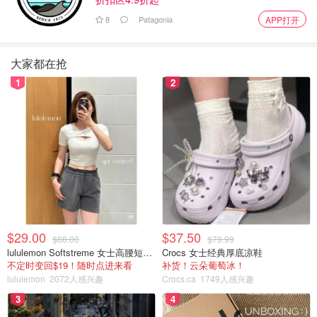
8
Patagonia
APP打开
大家都在抢
1
2
$29.00
$37.50
$88.00
$79.99
lululemon Softstreme 女士高腰短裤 10cm
Crocs 女士经典厚底凉鞋
不定时变回$19！随时点进来看
补货！云朵葡萄冰！
lululemon
2072人感兴趣
Crocs.ca
1749人感兴趣
3
4