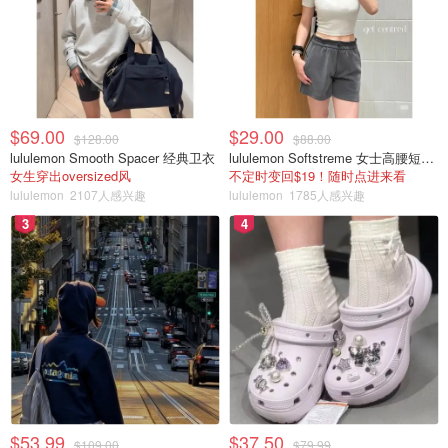
美丽和善良的人，在被不公正地从朋友和家人身边带走之前
遭受的痛苦。”
Chen最小的儿子今年 9 岁，他画了一幅令人心碎的画，描
绘了他悲痛的心情：一张哭泣的脸，眼睛里喷出火焰。“火
$69.00
$29.00
焰代表我的愤怒，眼泪代表我的悲伤。”
$128.00
$88.00
lululemon Smooth Spacer 经典卫衣
lululemon Softstreme 女士高腰短裤 10cm
女生穿出oversized风
不定时变回$19！随时点进来看
lululemon
2107人感兴趣
lululemon
1785人感兴趣
3
4
$53.99
$37.50
$109.00
$79.99