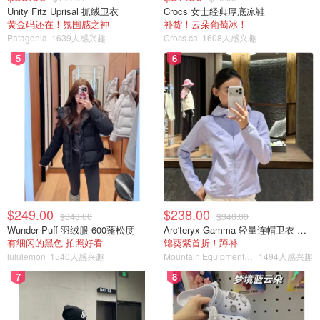
Unity Fitz Uprisal 抓绒卫衣
Crocs 女士经典厚底凉鞋
黄金码还在！氛围感之神
补货！云朵葡萄冰！
Patagonia
1639人感兴趣
Crocs.ca
1608人感兴趣
5
6
来源：
thestar
、
torontosun
封面：TPS
15岁少女被从多伦多公寓内的淫窝中
$249.00
$238.00
救出，警察全面通缉19岁犯罪嫌疑
$348.00
$340.00
人！
Wunder Puff 羽绒服 600蓬松度
Arc'teryx Gamma 轻量连帽卫衣 女款
有细闪的黑色 拍照好看
锦葵紫首折！蹲补
OOliviaZZ
2612
lululemon
1540人感兴趣
Mountain Equipment Company
1494人感兴趣
7
8
加拿大正当防卫攻略 - 被袭击如何自
卫？正当防卫法律规定、自卫技巧与