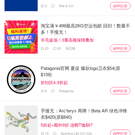
0
RW & CO
APP打开
除其他事项外，Brown发现Jalali在作证时也在撒谎，他作
证说过去曾看到Chen用物体插入自己的肛门。法官随后指
淘宝满￥499最高2KG空运包邮 回归！数量不
出，"很明显，当被告在证人席上被问及他是否在Chen死亡
多！手慢无！
当天看到她的尸体旁有物体时，被告无法保持他的故事是真
羊毛返场！3重高额保障叠加
实的。"
23
20
淘宝网
APP打开
法官的结论是，Jalali故意对Chen施加了性方面的暴力，并
打算造成身体上的伤害。布朗写道："在这种情况下......同意
Patagonia官网 夏促 爆款logo卫衣$54(原
是无关紧要的，（被告）犯有造成身体伤害的性攻击罪。"
$109)
折扣区4.9折起
家变成了“恐怖屋”
8
Patagonia
APP打开
Chen的女儿说他把她们的家变成了“恐怖屋”。
“2019 年 4 月 3 日，我妈妈被残忍地夺走了生命，而那个人
手慢无：Arc'teryx 再降！Beta AR 绿色冲锋
衣$420(原$840)
本应该把她爱护和保护她，”当时 18 岁的女儿说。“他知道
5折起+额外9折 连帽T恤$67
她躺在哪里，但几个小时后我拨打了 911。我不应该看到他
所做的可怕事情；每个角落都是血迹。我不应该看到她躺在
19
Sporting Life CA (CA)
APP打开