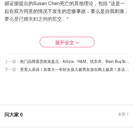
据证据提出的Susan Chen死亡的其他理论，包括 "这是一
起在双方同意的情况下发生的悲惨事故，要么是自我刺激，
要么是已婚夫妇之间的肛交。"
法官还拒绝了Jalali在自己的证词中提出的 "奇妙的说法"，
即一个名为 "Genady "的神秘人实际上应对Chen的死亡负
展开全文
责。
Brown写道："使我对被告的可信度感到担忧的是，他的证
上一篇：
热门品牌退货政策盘点 - Aritzia、H&M、优衣库、Best Buy加收退货费！
据是否可靠，因为他在整个证词中多次提到一个名叫
下一篇：
受害人亲诉！加拿大一年轻女孩儿被男友放在网上贩卖！多达61人受害，年龄最小12岁！
Genady的人，在他看来，这个人要对他妻子的死亡负
责……这些说法根本不可信，我拒绝他在这方面的证据，无
论被告表达这些想法的动机是什么。"
Brown说，正是通过肛交进行的性侵犯导致了Chen的死
亡，而这种行为很可能会使受害者 "面临既非微不足道也非
问大家
0
全部
短暂的身体伤害的风险"。于是，他判定Jalali犯有过失杀人
罪。