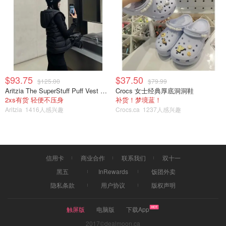
防身神器盘点
是momo酱
1.7w
1
视频曝光！安省2男子大白天在超市停
车场抢车，女司机被强行拖出，还能
听见惨叫声！
$93.75
$37.50
$125.00
$79.99
Aritzia The SuperStuff Puff Vest 轻盈亮面马甲
Crocs 女士经典厚底洞洞鞋
OOliviaZZ
4726
2
2xs有货 轻便不压身
补货！梦境蓝！
Aritzia
1416人感兴趣
Crocs.ca
1237人感兴趣
信用卡
商业合作
联系我们
双十一
黑五
InRewards
饭团外卖
隐私条款
用户协议
版权声明
触屏版
电脑版
下载App
2017©dealmoon.ca