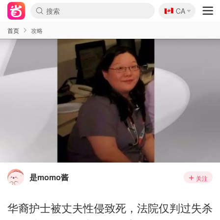
🇨🇦
CA
首页
攻略
是momo酱
关注
华裔护士被丈夫性侵致死，法院仅判过失杀