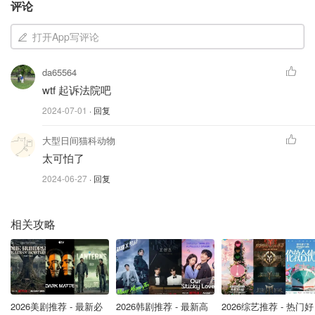
评论
在得出结论时，Brown法官还强调，"我承认并接受，不能
说肛交本质上是有辱人格和非人性的，也不能说它构成了社
打开App写评论
会上不可接受的行为……我也承认并接受，不能说每一次肛
交行为都是危险行为。这取决于非法行为的性质和行为发生
da65564
的环境"。
wtf 起诉法院吧
2024-07-01
· 回复
法官宣布Jalali的谋杀罪名不成立，因为他对Jalali是否知道
他对Chen的身体伤害可能是致命的存在合理怀疑。他强
大型日间猫科动物
调，一位专家证人作证说，Chen的死亡 "在当时的情况下是
太可怕了
一种罕见和不寻常的结果"。
2024-06-27
· 回复
法官说："从逻辑上和人类经验来看，我不能说从整个证据
中得出的唯一合理推论是，被告知道他在对死者进行性侵犯
相关攻略
的过程中对她造成的身体伤害可能会杀死她。"
长期经受折磨
Jalali在证人席上否认他在Chen死前与她发生了肛交，但
2026美剧推荐 - 最新必
2026韩剧推荐 - 最新高
2026综艺推荐 - 热门好