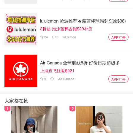
那里，却说服自己她会醒过来。我不应该乞求医护人员继续
努力。”
lululemon 捡漏推荐🔥藏蓝棒球帽$19(原$38)
Chen的母亲写道：“独自一人躺在浴室肮脏的地板上……她
2折起 泡沫蓝鸭舌帽$29补货
一定感到非常无助……她一定承受着巨大的痛苦。”
24
5
lululemon
APP打开
“这个男人自私、恶心、残忍、狡猾、邪恶的行为让每个人
的世界都天翻地覆，”这位悲痛的母亲继续说道。“我要让这
个男人为他从我、从我们所有人身上夺走的东西付出惨痛的
Air Canada 全球航线8折 好价日期超级多
代价。我要他在监狱里腐烂。我永远不会原谅他对我宝贝女
上海直飞往返$921
儿的虐待行为。”
5
Air Canada
APP打开
Chen被杀的那天晚上，她的一个女儿想叫醒她，向她道晚
安，并告诉她，她爱她。
大家都在抢
1
2
这位少女害怕她的父亲有一天会获得自由。
“如果我爸爸找到我的位置并毫无预警地出现，那将是一场
噩梦，”她说。“我认为我永远无法原谅我的母亲，一个如此