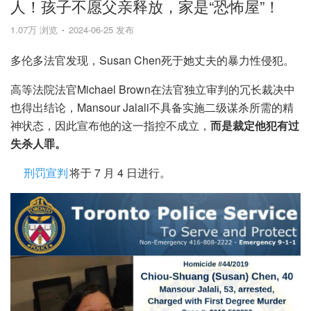
人！孩子不愿父亲释放，家是“恐怖屋”！
1.07万 浏览
2024-06-25 发布
多伦多法官发现，Susan Chen死于她丈夫的暴力性侵犯。
高等法院法官Michael Brown在法官独立审判的冗长裁决中
也得出结论，Mansour Jalali不具备实施二级谋杀所需的精
神状态，因此宣布他的这一指控不成立，
而是裁定他犯有过
失杀人罪。
刑罚宣判
将于 7 月 4 日进行。