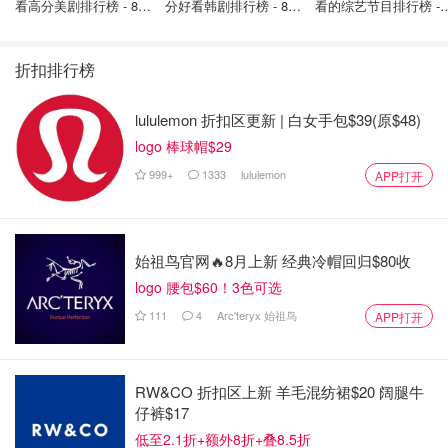
Brown发现他说了一些 "故意的谎言"，损害了他作为证人的
看高分美剧排行榜 - 8月
分好看韩剧排行榜 - 8月
看的综艺节目排行榜 - 
最新: 《​​足球教练 》第
最新：丁海寅《我的荒
月最新:《​​伦敦合伙人
可信性和可靠性。
四季回归！
糖恋爱 》上线❣️
回归啦
这些谎言中最主要的是他的证词，即他在多年来被Chen本
折扣排行榜
人录下威胁要殴打和强奸她的录音。
lululemon 折扣区更新 | 白女手包$39(原$48)
"所以一开始，在我打了你的肚子之后，你就不能呼吸
logo 棒球帽$29
了，"Jalali在其中一段录音中说。"然后我打你的头，你就不
999+
1333
lululemon
APP打开
能思考了，然后我会像狗一样敲打（Rap）你。不是说敲打
（Rap），是强奸（Rape）你。"
Jalali作证说，他对Chen说的这些只是玩笑。法官并不相信
始祖鸟官网🔥8月上新 经典冷帽回归$80收
他。
logo 腰包$60！3色可选
111
4
Arc'teryx 始祖鸟
APP打开
Brown写道："像被告在其证据中所说的那样，他的言语是
为了开玩笑或让死者感觉更好，这根本不可信。"
RW&CO 折扣区上新 羊毛混纺裙$20 阔腿牛
Jalali否认在Chen死前与她发生过肛交，"这与压倒性的证
仔裤$17
据不一致，这些证据证明被告在相关时间与死者进行了肛
低至2.1折+额外8折+叠8.5折
交，从而接触了死者，"法官说。