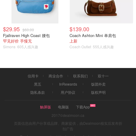
$29.95
$139.00
$60.00
Fjallraven High Coast 腰包
Coach Ashton Mini 单肩包
罕见好价 手慢无
上新
Simons
605人感兴趣
Coach Outlet
555人感兴趣
信用卡
商业合作
联系我们
双十一
黑五
InRewards
饭团外卖
隐私条款
用户协议
版权声明
触屏版
电脑版
下载App
2017©dealmoon.ca
页面信息由用户分享或品牌、商家提供，由Dealmoon核实后发布折
扣广告