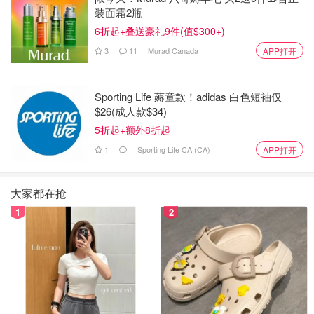
仅限成人入住，靠近蓬塔卡纳；含往返交通、住宿、税费及
装面霜2瓶
小费；提供无限美食、高档酒水、每日更新的迷你吧、24小
6折起+叠送豪礼9件(值$300+)
时客房服务及夜间娱乐。提供美食餐厅、无边泳池、最先进
3
11
Murad Canada
APP打开
的健身中心、日常活动和夜间娱乐以及水上运动。
Costco会员福利：
Sporting Life 薅童款！adidas 白色短袖仅
$26(成人款$34)
每房赠数字Costco购物卡。
5折起+额外8折起
预订须知：
1
Sporting Life CA (CA)
APP打开
5晚及以上，截止2026年1月31日。
大家都在抢
1
2
加拿大到多米尼加旅游攻略 - 签证和机
票信息！热门景点、住宿酒店推荐！
芋圆冬瓜茶
3.1w
来源：
narcity
封面来源：Kevinbrine | Dreamstime, Kylie