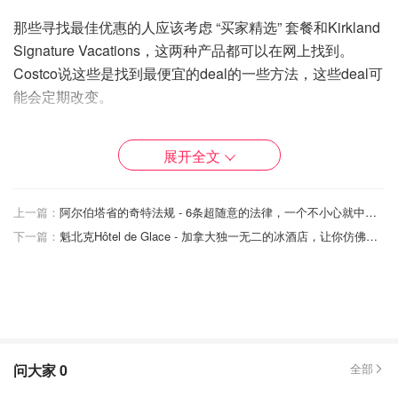
那些寻找最佳优惠的人应该考虑 “买家精选” 套餐和Kirkland
Signature Vacations，这两种产品都可以在网上找到。
Costco说这些是找到最便宜的deal的一些方法，这些deal可
能会定期改变。
还有一个 “每周热卖” 选项，旅行者可以在那里找到去迪斯
展开全文
尼世界、拉斯维加斯等地旅行的折扣。如果你想奢侈一下，
“一生假期” 的选项将向你展示价格稍高的豪华和冒险假期。
上一篇：
阿尔伯塔省的奇特法规 - 6条超随意的法律，一个不小心就中招！
使用Costco旅游服务优势
下一篇：
魁北克Hôtel de Glace - 加拿大独一无二的冰酒店，让你仿佛置身冰雪奇缘感受神仙雪景！
拥有Costco会员资格的人在直接向Costco旅行社预订时可
以获得更好的优惠，因为在符合条件的假期中可以获得2%
的奖励（最高1000元）。
Costco贵宾会员（Executive）和金卡会员在租车方面也可
以得到很大的折扣，而且在大多数情况下没有取消费用。
问大家
0
全部