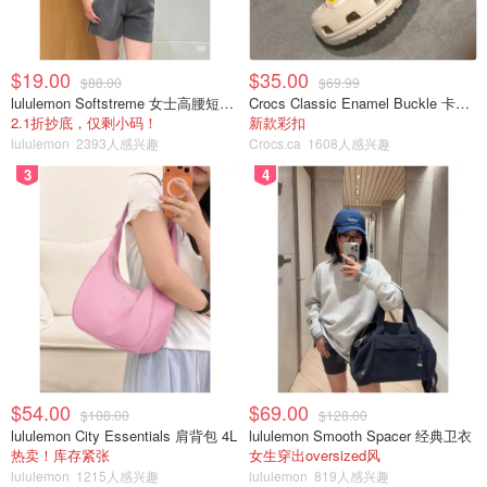
Anderson | Unsplash 版权属于原作者
$19.00
足不出国也能享受！加拿大九大全包
$35.00
$88.00
$69.99
式度假村推荐！
lululemon Softstreme 女士高腰短裤 10cm
Crocs Classic Enamel Buckle 卡骆驰布扣便鞋
2.1折抄底，仅剩小码！
新款彩扣
lululemon
2393人感兴趣
Crocs.ca
1608人感兴趣
Miability
2.0w
3
3
4
加拿大14家旅游网站对比 -全包度假酒
店价格对比！隐藏费用、额外优惠盘
点！
Miability
2.0w
1
圣诞季旅游推荐 - 多伦多出发的全包式
出国游，7天竟不到$1000？赶紧来“薅”
$54.00
$69.00
$108.00
$128.00
羊毛！
lululemon City Essentials 肩背包 4L
lululemon Smooth Spacer 经典卫衣
热卖！库存紧张
女生穿出oversized风
Miability
9541
lululemon
1215人感兴趣
lululemon
819人感兴趣