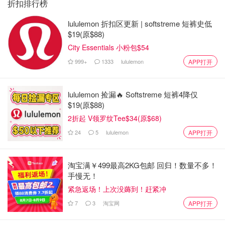
Grand Fiesta Americana Coral Beach
— 墨西哥
折扣排行榜
坎昆海滨度假村，是坎昆一家海滨全包式度假村，拥有美食
lululemon 折扣区更新 | softstreme 短裤史低
$19(原$88)
餐厅、海滨泳池和 40,000 平方英尺的水疗中心。含美食餐
厅、海滨泳池及4万平方英尺Spa；套餐含往返交通、住
City Essentials 小粉包$54
宿、税费及小费；提供无限美食、高级酒水、24小时客房服
999+
1333
lululemon
APP打开
务及夜间活动。
lululemon 捡漏🔥 Softstreme 短裤4降仅
Costco会员福利：
$19(原$88)
每房赠数字Costco购物卡；5晚及以上（至12月15日）即减
2折起 V领罗纹Tee$34(原$68)
$300，须4月15日前预订。
24
5
lululemon
APP打开
预订须知：
淘宝满￥499最高2KG包邮 回归！数量不多！
2晚及以上，截止2025年12月31日。
手慢无！
紧急返场！上次没薅到！赶紧冲
Hilton Tulum Riviera Maya
— 墨西哥
7
3
淘宝网
APP打开
里维埃拉玛雅海岸的全包式度假村；含往返交通、住宿、税