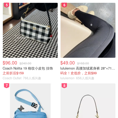
5
6
Costco
坎昆旅游
$96.00
$49.00
$240.00
$168.00
Coach Nolita 19 格纹小皮包 挂饰
lululemon 高腰加绒紧身裤 28"≈71cm 5个口袋
之前折后$159
码全！史低价，之前$99
Coach Outlet
766人感兴趣
lululemon
656人感兴趣
7
8