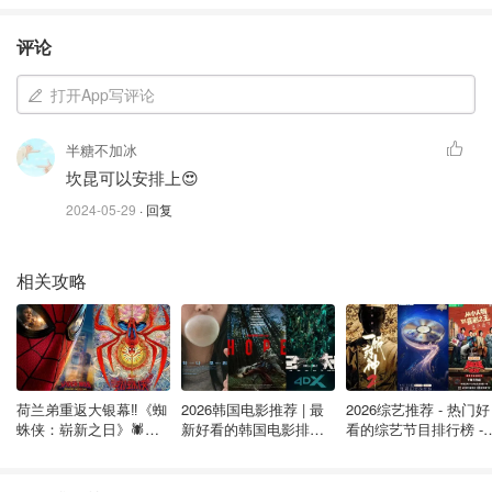
所以，下次你想着去加拿大以外的地方享受假期时，也许
Costco Travel可以帮助你。
评论
Costco Travel套餐推荐
打开App写评论
Fiesta Americana
— 墨西哥
半糖不加冰
位于巴亚尔塔港俯瞰班德拉斯湾的海滨度假村；含往返交
坎昆可以安排上😍
通、住宿、税费及小费；提供无限餐饮、酒水、24小时客房
2024-05-29
· 回复
服务及每日活动。
Costco会员福利：
相关攻略
每房赠数字Costco购物卡；5晚及以上（5月1日至12月15
日）即减$200，须4月15日前预订。
预订须知：
荷兰弟重返大银幕‼️《蜘
2026韩国电影推荐 | 最
2026综艺推荐 - 热门好
蛛侠：崭新之日》🕷️北
新好看的韩国电影排行
看的综艺节目排行榜 - 
2晚及以上，截止2025年12月31日。
美热映中❣️阵容豪华✨🤩
榜，必看盘点！8月最
月最新:《​​披荆斩棘
新！(持续更新）
2026》回归啦