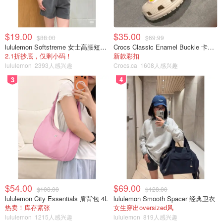
席！
Miability
6596
1
$19.00
$35.00
$88.00
$69.99
lululemon Softstreme 女士高腰短裤 10cm
Crocs Classic Enamel Buckle 卡骆驰布扣便鞋
温哥华夏日必打卡攻略 | 5个豪华酒店
2.1折抄底，仅剩小码！
新款彩扣
泳池推荐，高颜值、城市天台绿洲和
lululemon
2393人感兴趣
Crocs.ca
1608人感兴趣
超有趣水上瑜伽，赶快约起来！
3
4
爱做功课的Rain
4785
$54.00
$69.00
$108.00
$128.00
lululemon City Essentials 肩背包 4L
lululemon Smooth Spacer 经典卫衣
热卖！库存紧张
女生穿出oversized风
lululemon
1215人感兴趣
lululemon
819人感兴趣