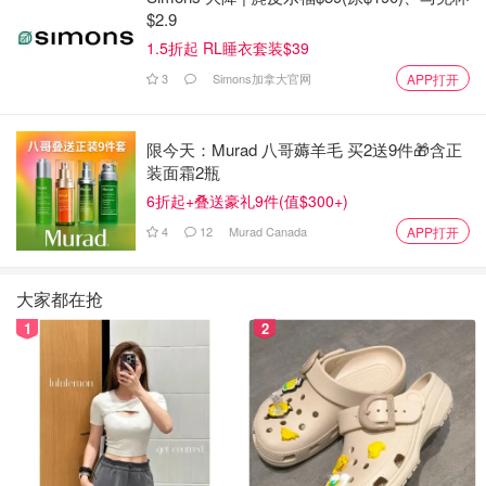
$2.9
何时开放：2023年1月4日开放
1.5折起 RL睡衣套装$39
3
Simons加拿大官网
APP打开
地址：2280 Boul. Valcartier, Saint-Gabriel-de-Valcartier,
QC
限今天：Murad 八哥薅羊毛 买2送9件🎁含正
网站：
Hôtel de Glace
装面霜2瓶
6折起+叠送豪礼9件(值$300+)
来源：
narcity
封面来源：@hoteldeglace，
@melanie_jean_photos | Instagram 版权属于原作者
4
12
Murad Canada
APP打开
加拿大13家酒店预订网站盘点 |
大家都在抢
Booking、TripAdvisor、Google Hotels
1
2
和Expedia等优劣势对比，评分高又价
格便宜的酒店你就这样选！
Xxxiaoo
1.9w
1
2022年加拿大Top10 酒店/度假村 - 魁
省酒店高达7家上榜，多伦多仅占两