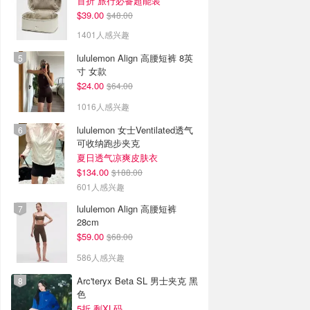
首折 旅行必备超能装
$39.00
$48.00
1401人感兴趣
lululemon Align 高腰短裤 8英
寸 女款
$24.00
$64.00
1016人感兴趣
lululemon 女士Ventilated透气
可收纳跑步夹克
夏日透气凉爽皮肤衣
$134.00
$188.00
601人感兴趣
lululemon Align 高腰短裤
28cm
$59.00
$68.00
586人感兴趣
Arc'teryx Beta SL 男士夹克 黑
色
5折 剩XL码