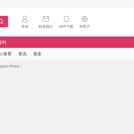
加拿大
登录
联系我们
APP下载
🇺🇸
美国
爆料
🇨🇳
中国
出/体育
资讯
更多
🇨🇦
加拿大
on Prime！
扫码下载 App
🇬🇧
英国
Download on the
App Store
🇩🇪
德国
Download the
Android App
🇫🇷
法国
🇮🇹
意大利
🇦🇺
澳洲