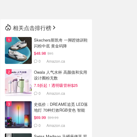
🇳🇿
新西兰
相关点击排行榜
Skechers斯凯奇 一脚蹬德训鞋
闪粉中底 黄金码降
$48.98
$95
0
Amazon.ca
Owala 人气水杯 高颜值和实用
设计圈粉无数
7.5折起！透明吸管杯$25
0
Amazon.ca
史低价：DREAME追觅 LED落
地灯 70种灯效RGB变色 智能
联动
$69.99
$99.99
0
Amazon.ca
Swiss Madison 马桶座便器 双