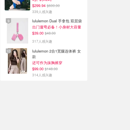
$299.94
$600.00
339人感兴趣
lululemon Dual 手拿包 双层袋
出门遛弯必备！小身材大容量
$39.00
$48.00
317人感兴趣
lululemon 2合1宽腿连体裤 女
款
还可作为抹胸裤穿
$99.00
$148.00
314人感兴趣