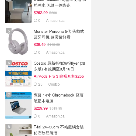
档冲水 无缝一体陶瓷
$262.99
$306
0
Amazon.ca
Monster Persona 5代 头戴式
蓝牙耳机 迷雾紫好看
$39.49
$149.99
0
Amazon.ca
Costco 最新折扣海报flyer (加
东版) 有效期至8月16日
AirPods Pro 3 降噪耳机$255
25
Costco
惠普 14寸 Chromebook 轻薄
笔记本电脑
（N4500/4GB/64GB）
$229.99
$319.95
0
Amazon.ca
T-fal 24+30cm 不粘煎锅套装
仿石纹易清洁