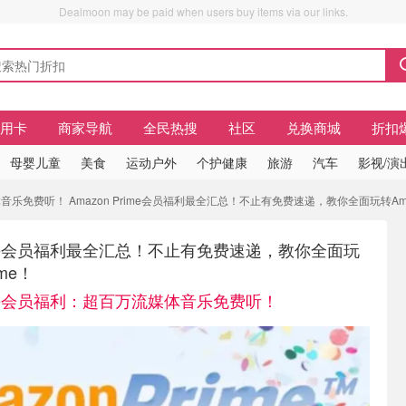
Dealmoon may be paid when users buy items via our links.
信用卡
商家导航
全民热搜
社区
兑换商城
折扣
母婴儿童
美食
运动户外
个护健康
旅游
汽车
影视/演
体音乐免费听！ Amazon Prime会员福利最全汇总！不止有免费速递，教你全面玩转Amaz
Prime会员福利最全汇总！不止有免费速递，教你全面玩
ime！
rime会员福利：超百万流媒体音乐免费听！