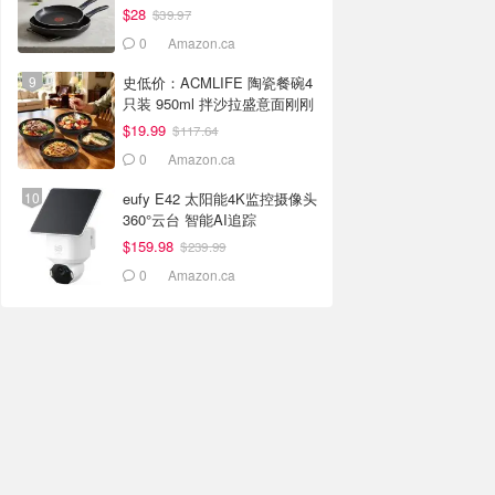
$28
$39.97
0
Amazon.ca
史低价：ACMLIFE 陶瓷餐碗4
只装 950ml 拌沙拉盛意面刚刚
好
$19.99
$117.64
0
Amazon.ca
eufy E42 太阳能4K监控摄像头
360°云台 智能AI追踪
$159.98
$239.99
0
Amazon.ca