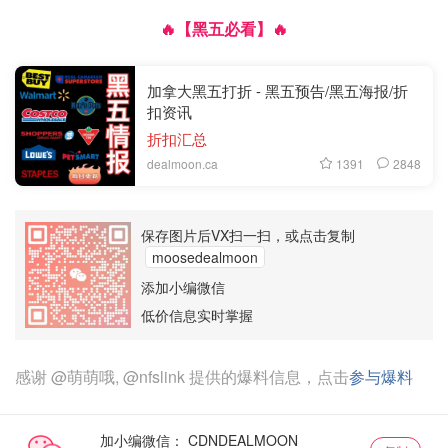
🔥【黑五必看】🔥
加拿大黑五打折 - 黑五预告/黑五海报/折
扣资讯
折扣汇总
1391
2848
dealmoon.ca
保存图片后VX扫一扫，或点击复制
moosedealmoon
添加小编微信
低价信息实时掌握
感谢
@萌萌哦
,
@nfslink
提供的爆料信息，点击
参与爆料
加小编微信：