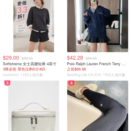
$29.00
$42.28
$88.00
$89.50
Softstreme 女士高腰短裤 4英寸
Polo Ralph Lauren French Terry 女童连帽卫衣 7-16码
3降必抢 黑色仅剩0/2/4码
之前$66.96
lululemon
1163人感兴趣
Sporting Life CA (CA)
1023人感兴趣
5
6