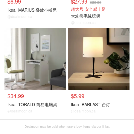
$6.99
$27.99
$39.99
超大号 安全感十足
Ikea
MARIUS 叠放小板凳
大笨熊毛绒玩偶
@dealmoon.ca
@dealmoon.ca
$34.99
$5.99
Ikea
TORALD 简易电脑桌
Ikea
BARLAST 台灯
@dealmoon.ca
@dealmoon.ca
Dealmoon may be paid when users buy items via our links.