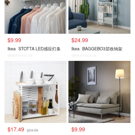
$9.99
$24.99
Ikea
STOTTA LED感应灯条
Ikea
BAGGEBO3层收纳架
@dealmoon.ca
@dealmoon.ca
$17.49
$9.99
$24.99