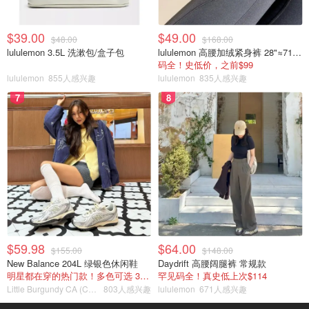
$39.00
$49.00
$48.00
$168.00
lululemon 3.5L 洗漱包/盒子包
lululemon 高腰加绒紧身裤 28"≈71cm 5个口袋
码全！史低价，之前$99
lululemon
855人感兴趣
lululemon
835人感兴趣
7
8
$59.98
$64.00
$155.00
$148.00
New Balance 204L 绿银色休闲鞋
Daydrift 高腰阔腿裤 常规款
明星都在穿的热门款！多色可选 3.8折
罕见码全！真史低上次$114
Little Burgundy CA (CA）
803人感兴趣
lululemon
671人感兴趣