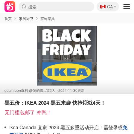
🇨🇦
CA
首页
家居厨卫
家饰家具
dealmoon爆料 @
萌萌哦...等2人
2024-11-30更新
黑五价：IKEA 2024 黑五来袭 快抢💥就4天！
无门槛包邮了 冲鸭！
Ikea Canada 宜家 2024 黑五多重活动开启！需登录或
免