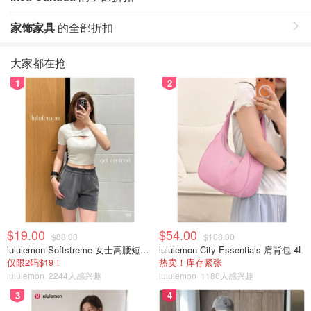
家饰家具
的全部折扣
大家都在抢
1
2
$19.00
$54.00
$88.00
$108.00
lululemon Softstreme 女士高腰短裤 10cm
lululemon City Essentials 肩背包 4L
仅限2码$19！
热卖！库存紧张
lululemon
2244人感兴趣
lululemon
1180人感兴趣
3
4