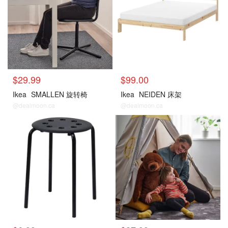
$29.99
$99.00
Ikea
SMALLEN 旋转椅
Ikea
NEIDEN 床架
@dealmoon.ca
@dealmoon.ca