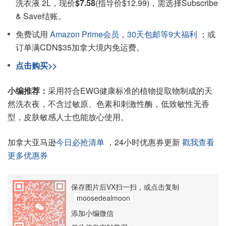
洗衣液 2L，现价
$7.58
(指导价$12.99)，需选择Subscribe
& Save结账。
免费试用
Amazon Prime会员
，
30天包邮等9大福利
；或
订单满CDN$35加拿大境内免运费。
点击购买>>
小编推荐：
采用符合EWG健康标准的植物提取物制成的天
然洗衣夜，不含过敏原、色素和刺激性酶，低致敏性无香
型，皮肤敏感人士也能放心使用。
加拿大亚马逊
今日必抢清单
，24小时优惠券更新
戳我查看
更多优惠券
保存图片后VX扫一扫，或点击复制
moosedealmoon
添加小编微信