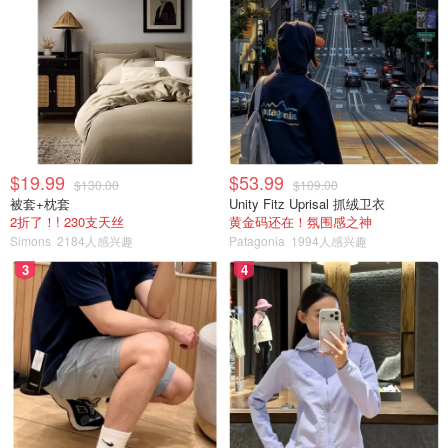
$19.99
$53.99
$130.00
$109.00
被套+枕套
Unity Fitz Uprisal 抓绒卫衣
2折了！! 230支天丝
黄金码还在！氛围感之神
Simons
2184人感兴趣
Patagonia
1994人感兴趣
3
4