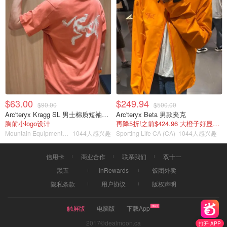
$63.00
$249.94
$90.00
$500.00
Arc'teryx Kragg SL 男士棉质短袖T恤
Arc'teryx Beta 男款夹克
胸前小logo设计
再降5折!之前$424.96 大橙子好显白 蹲补
Mountain Equipment Company
1044人感兴趣
Sporting Life CA (CA)
1044人感兴趣
信用卡
商业合作
联系我们
双十一
黑五
InRewards
饭团外卖
隐私条款
用户协议
版权声明
触屏版
电脑版
下载App
2017©dealmoon.ca
打开 APP