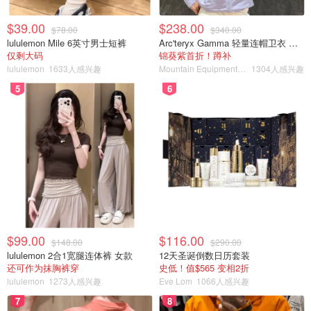
$39.00
$238.00
$78.00
$340.00
lululemon Mile 6英寸男士短裤
Arc'teryx Gamma 轻量连帽卫衣 女款
仅剩大码
锦葵紫首折！蹲补
lululemon
1633人感兴趣
Mountain Equipment Company
1304人感兴趣
5
6
$99.00
$116.00
$148.00
$290.00
lululemon 2合1宽腿连体裤 女款
12天圣诞倒数日历套装
还可作为抹胸裤穿
史低！值$565 变相2折
lululemon
1273人感兴趣
Eve Lom
1066人感兴趣
7
8