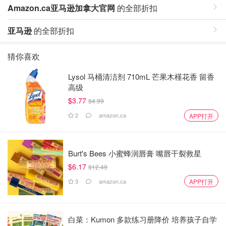
Amazon.ca亚马逊加拿大官网
的全部折扣
亚马逊
的全部折扣
猜你喜欢
Lysol 马桶清洁剂 710mL 芒果木槿花香 留香
高级
$3.77
$4.99
2
amazon.ca
APP打开
Burt's Bees 小蜜蜂润唇膏 嘴唇干裂救星
$6.17
$12.49
3
amazon.ca
APP打开
白菜：Kumon 多款练习册降价 培养孩子自学