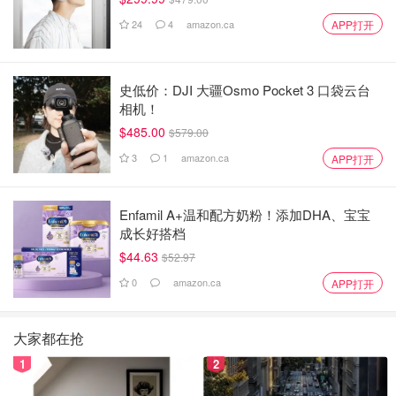
24
4
amazon.ca
APP打开
史低价：DJI 大疆Osmo Pocket 3 口袋云台
相机！
$485.00
$579.00
3
1
amazon.ca
APP打开
Enfamil A+温和配方奶粉！添加DHA、宝宝
成长好搭档
$44.63
$52.97
0
amazon.ca
APP打开
大家都在抢
1
2