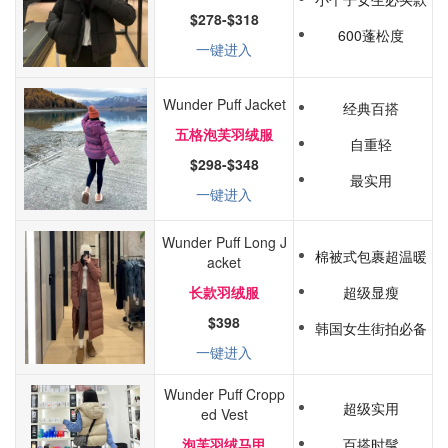
$278-$318
600蓬松度
一键进入
Wunder Puff Jacket
经典百搭
五格泡芙羽绒服
自重轻
$298-$348
最实用
一键进入
Wunder Puff Long J
棉被式包裹超温暖
acket
长款羽绒服
超级显瘦
$398
韩国女生街拍必备
一键进入
Wunder Puff Cropp
超级实用
ed Vest
泡芙羽绒马甲
百搭时髦