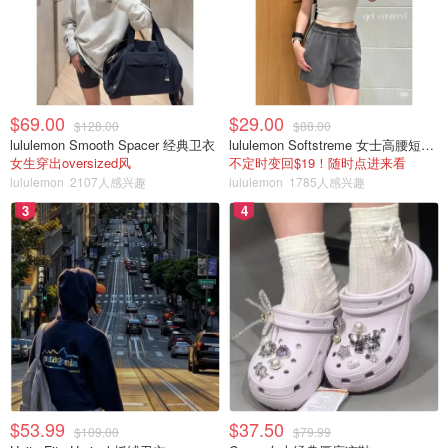
$69.00
$29.00
$128.00
$88.00
lululemon Smooth Spacer 经典卫衣
lululemon Softstreme 女士高腰短裤 10cm
女生穿出oversized风
不定时变回$19！随时点进来看
lululemon
2107人感兴趣
lululemon
1785人感兴趣
3
4
$53.99
$37.50
$109.00
$79.99