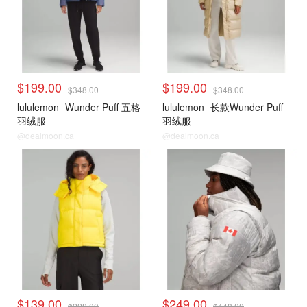
$199.00
$199.00
$348.00
$348.00
lululemon
Wunder Puff 五格
lululemon
长款Wunder Puff
羽绒服
羽绒服
@dealmoon.ca
@dealmoon.ca
Boxing day 专区
Boxing day 专区
$139.00
$249.00
$228.00
$448.00