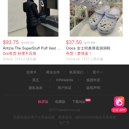
$93.75
$37.50
$125.00
$79.99
Aritzia The SuperStuff Puff Vest 轻盈亮面马甲
Crocs 女士经典厚底洞洞鞋
2xs有货 轻便不压身
补货！梦境蓝！
Aritzia
1416人感兴趣
Crocs.ca
1237人感兴趣
信用卡
商业合作
联系我们
双十一
黑五
InRewards
饭团外卖
隐私条款
用户协议
版权声明
触屏版
电脑版
下载App
2017©dealmoon.ca
打开 APP
页面信息由用户分享或品牌、商家提供，由Dealmoon核实后发布折
扣广告