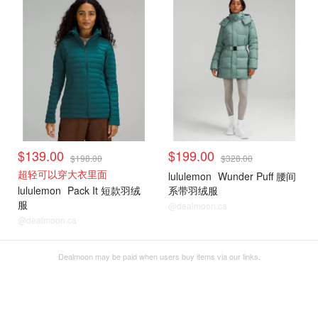
Boxing day 专区
Boxing day 专区
$139.00
$199.00
$198.00
$328.00
超轻可以穿大衣里面
lululemon
Wunder Puff 腰间
lululemon
Pack It 短款羽绒
系带羽绒服
服
@dealmoon.ca
@dealmoon.ca
Dealmoon may be paid when users buy items via our links.