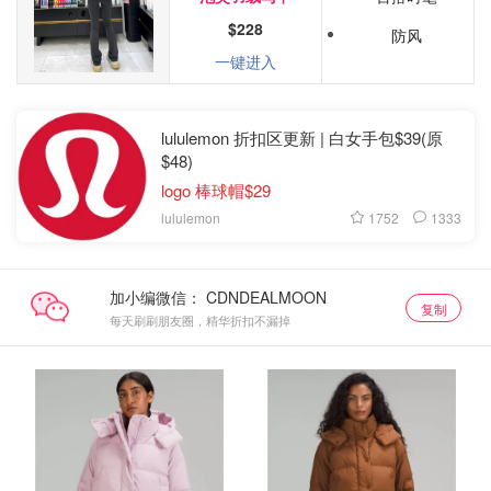
$228
防风
一键进入
lululemon 折扣区更新 | 白女手包$39(原
$48)
logo 棒球帽$29
1752
1333
lululemon
加小编微信：
复制
每天刷刷朋友圈，精华折扣不漏掉
男士折扣专区 女生也可穿
男士折扣专区 女生也可穿