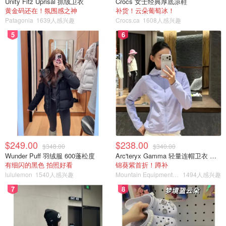
Unity Fitz Uprisal 抓绒卫衣
Crocs 女士经典厚底凉鞋
黄金码还在！氛围感之神
补货！云朵葡萄冰！
Patagonia
1639人感兴趣
Crocs.ca
1608人感兴趣
5
6
$249.00
$238.00
$348.00
$340.00
Wunder Puff 羽绒服 600蓬松度
Arc'teryx Gamma 轻量连帽卫衣 女款
有细闪的黑色 拍照好看
锦葵紫首折！蹲补
lululemon
1540人感兴趣
Mountain Equipment Company
1494人感兴趣
7
8